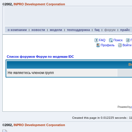
©2002,
INPRO Development Corporation
о компании
:
новости
:
модели
:
техподдержка
:
faq
:
форум
:
прайс
FAQ
Поиск
Профиль
Войти
Список форумов Форум по модемам IDC
В
Не являетесь членом групп
Powered by
Created this page in 0.012225 seconds : 1
©2002,
INPRO Development Corporation