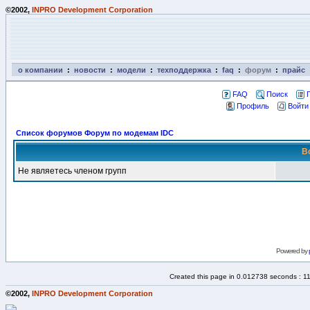
©2002,
INPRO Development Corporation
о компании
:
новости
:
модели
:
техподдержка
:
faq
:
форум
:
прайс
FAQ
Поиск
Профиль
Войти
Список форумов Форум по модемам IDC
В
Не являетесь членом групп
Powered by
Created this page in 0.012738 seconds : 1
©2002,
INPRO Development Corporation