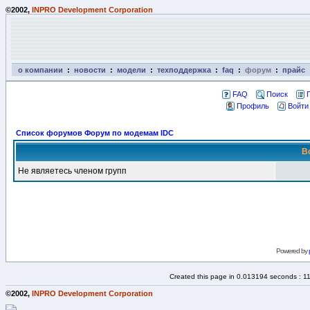
©2002,
INPRO Development Corporation
о компании
:
новости
:
модели
:
техподдержка
:
faq
:
форум
:
прайс
FAQ
Поиск
Профиль
Войти
Список форумов Форум по модемам IDC
В
Не являетесь членом групп
Powered by
Created this page in 0.013194 seconds : 1
©2002,
INPRO Development Corporation