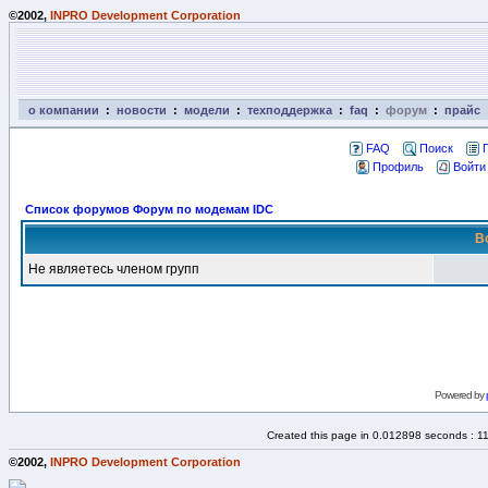
©2002,
INPRO Development Corporation
о компании
:
новости
:
модели
:
техподдержка
:
faq
:
форум
:
прайс
FAQ
Поиск
Профиль
Войти
Список форумов Форум по модемам IDC
В
Не являетесь членом групп
Powered by
Created this page in 0.012898 seconds : 1
©2002,
INPRO Development Corporation