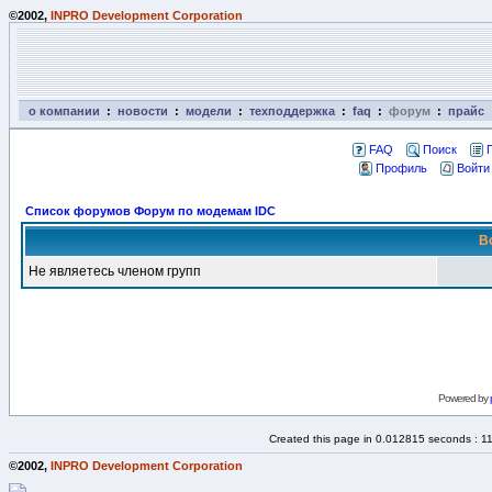
©2002,
INPRO Development Corporation
о компании
:
новости
:
модели
:
техподдержка
:
faq
:
форум
:
прайс
FAQ
Поиск
Профиль
Войти
Список форумов Форум по модемам IDC
В
Не являетесь членом групп
Powered by
Created this page in 0.012815 seconds : 1
©2002,
INPRO Development Corporation