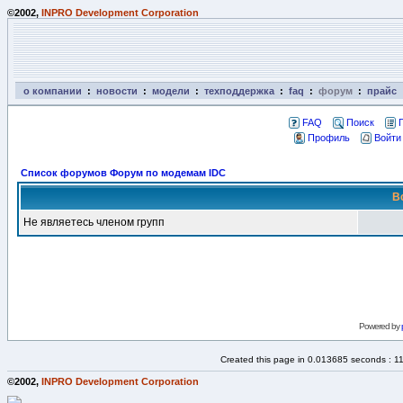
©2002,
INPRO Development Corporation
о компании
:
новости
:
модели
:
техподдержка
:
faq
:
форум
:
прайс
FAQ
Поиск
Профиль
Войти
Список форумов Форум по модемам IDC
В
Не являетесь членом групп
Powered by
Created this page in 0.013685 seconds : 1
©2002,
INPRO Development Corporation