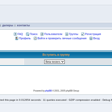
:
дилеры
:
контакты
FAQ
Поиск
Пользователи
Группы
Регистрация
Профиль
Войти и проверить личные сообщения
Вход
Вступить в группу
Powered by
phpBB
© 2001, 2005 phpBB Group
ted this page in 0.012654 seconds : 11 queries executed : GZIP compression enabled : Debug