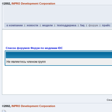
©2002,
INPRO Development Corporation
о компании
:
новости
:
модели
:
техподдержка
:
faq
:
форум
:
прайс
Список форумов Форум по модемам IDC
Не являетесь членом групп
Crea
©2002,
INPRO Development Corporation