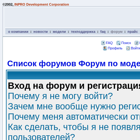
©2002,
INPRO Development Corporation
о компании
:
новости
:
модели
:
техподдержка
:
faq
:
форум
:
прайс
FAQ
Поиск
Профиль
Войти
Список форумов Форум по моде
Вход на форум и регистраци
Почему я не могу войти?
Зачем мне вообще нужно реги
Почему меня автоматически о
Как сделать, чтобы я не появл
пользователей?