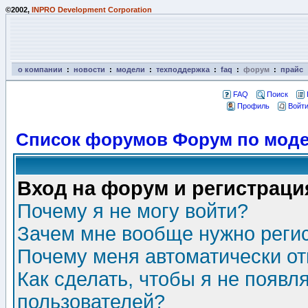
©2002,
INPRO Development Corporation
о компании
:
новости
:
модели
:
техподдержка
:
faq
:
форум
:
прайс
FAQ
Поиск
Профиль
Войти
Список форумов Форум по моде
Вход на форум и регистраци
Почему я не могу войти?
Зачем мне вообще нужно реги
Почему меня автоматически о
Как сделать, чтобы я не появл
пользователей?