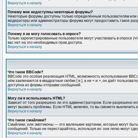
Вернуться к началу
Почему мне недоступны некоторые форумы?
Некоторые форумы доступны только определённым пользователям или гр
модераторы или администраторы форума могут предоставить такое разр
Вернуться к началу
Почему я не могу голосовать в опросе?
Только зарегистрированные пользователи могут участвовать в опросе (чт
вас нет на это необходимых прав доступа.
Вернуться к началу
Что такое BBCode?
BBCode это особая реализация HTML, возможность использования BBCod
нём заключаются в квадратные скобки [ и ], а не < и >, он даёт польз
доступна из формы отправки сообщений.
Вернуться к началу
Могу ли я использовать HTML?
Зависит от того разрешено ли это администратором. Если разрешено его 
могут вызвать проблемы. Если HTML включён, то вы сможете выключить 
Вернуться к началу
Что такое смайлики?
Смайлики, или эмотиконы — это маленькие картинки, которые могут быть 
сообщений. Только не перестарайтесь, используя их: они легко могут с
Вернуться к началу