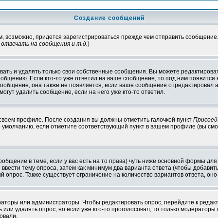
Создание сообщений
ам, возможно, придется зарегистрироваться прежде чем отправить сообщение
отвечать на сообщения и т.д.
)
ать и удалять только свои собственные сообщения. Вы можете редактироват
ообщению. Если кто-то уже ответил на ваше сообщение, то под ним появится
 сообщение, она также не появляется, если ваше сообщение отредактировал 
могут удалить сообщение, если на него уже кто-то ответил.
 своем профиле. После создания вы должны отметить галочкой пункт
Присоед
 умолчанию, если отметите соответствующий пункт в вашем профиле (вы смо
сообщение в теме, если у вас есть на то права) чуть ниже основной формы д
ы ввести тему опроса, затем как минимум два варианта ответа (чтобы добавит
й опрос. Также существует ограничение на количество вариантов ответа, он
ераторы или администраторы. Чтобы редактировать опрос, перейдите к редакт
ь или удалять опрос, но если уже кто-то проголосовал, то только модераторы
овали.