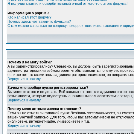
Я получил спам или оскорбительный e-mail от кого-то с этого форума!
Информация о phpBB 2
Кто написал этот форум?
Почему здесь нет такой-то функции?
С кем можно связаться по вопросу некорректного использования и юрид
Почему я не могу войти?
А вы зарегистрировались? Серьёзно, вы должны быть зарегистрированы дл
администратором или вебмастером, чтобы выяснить, почему это произошл
если же нет, то свяжитесь с администратором, возможно, он неправильн
Вернуться к началу
Зачем мне вообще нужно регистрироваться?
Вы можете этого и не делать. Всё зависит от того, как администратор 
возможности, которые недоступны анонимным пользователям: аватары, лич
Вернуться к началу
Почему меня автоматически отключает?
Если вы не отметили галочкой пункт
Входить автоматически
, вы сможе
вашей учётной записью. Для того, чтобы вас автоматически не отключал
библиотеке, интернет-кафе, университете и т.д.
Вернуться к началу