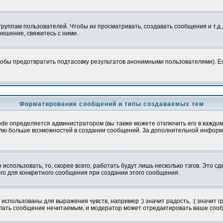
уппам пользователей. Чтобы их просматривать, создавать сообщения и т.д.
ешение, свяжитесь с ними.
обы предотвратить подтасовку результатов анонимными пользователями). Если
Форматирование сообщений и типы создаваемых тем
e определяется администратором (вы также можете отключить его в каждом 
ователю больше возможностей в создании сообщений. За дополнительной инфо
использовать, то, скорее всего, работать будут лишь несколько тэгов. Это с
его для конкретного сообщения при создании этого сообщения.
использованы для выражения чувств, например :) значит радость, :( значит 
делать сообщение нечитаемым, и модератор может отредактировать ваше сооб