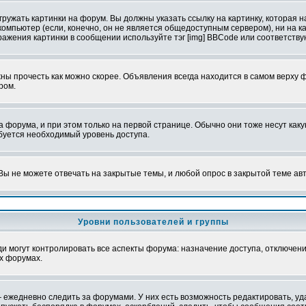
ружать картинки на форум. Вы должны указать ссылку на картинку, которая н
вой компьютер (если, конечно, он не является общедоступным сервером), ни на
бражения картинки в сообщении используйте тэг [img] BBCode или соответств
ы прочесть как можно скорее. Объявления всегда находится в самом верху 
ром.
рума, и при этом только на первой странице. Обычно они тоже несут какую-
ебуется необходимый уровень доступа.
ы не можете отвечать на закрытые темы, и любой опрос в закрытой теме ав
Уровни пользователей и группы
 могут контролировать все аспекты форума: назначение доступа, отключени
х форумах.
 ежедневно следить за форумами. У них есть возможность редактировать, уд