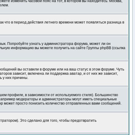
ожете изменить часовой пояс на тот, в котором вы находитесь: Москва,
елем.
так что в период действия летнего времени может появляться разница в
язык. Попробуйте узнать у администратора форума, может ли он
тельную информацию вы можете получить на сайте Группы phpBB (ссылка
сообщений вы оставили в форуме или на ваш статус в этом форуме. Чуть
оров зависит, включена ли поддержка аватар, и от них же зависит,
ь у них причины.
шем профиле, в зависимости от используемого стиля). Большинство
 например модераторы и администраторы могут иметь специальные
ор может просто понизить количество отправленных вами сообщений.
тратором). Это сделано для того, чтобы предотвратить