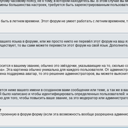
ому часовому поясу, не к тому, в котором находитесь вы. В этом случае вы м
ля смены большинства настроек, требуется быть зарегистрированным пользоват
т быть в летнем времени. Этот форум не умеет работать с летним временем, 
 вашего языка в форуме, или же просто никто не перевёл этот форум на ваш 
существует, то вы сами можете перевести этот форум на свой язык. Дополни
осится к вашему званию, обычно это звёздочки, указывающие на то, сколько 
». Эта картинка обычно уникальна для каждого пользователя. От администрат
чена поддержка аватар, то это решение администраторов, вы можете выяснит
тся ниже вашего имени в созданном вами сообщении или теме, а так же в ва
ний было написано и чтобы идентифицировать определенных пользователей:
 для того, чтобы повысить ваше звание, за это модератор или администрат
?
встроенную в форум форму (если эта возможность вообще разрешена админис