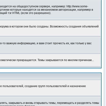
аходится на общедоступном сервере, например: http://www.some-
 картинки которые находятся за механизмом авторизации, например в
ующий тэг HTML (если это разрешено).
форума в котором они было созданы. Возможность создания объявлений
то важную информацию, и вам стоит прочесть их, как только у вас
томатически прекращается. Темы закрываются по многим причинам...
е пользователей, создание групп пользователей и назначение
алять, закрывать и вновь открывать темы, перемещать и разделять темы