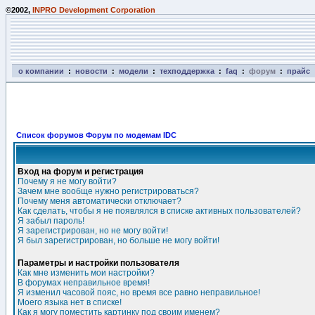
©2002,
INPRO Development Corporation
о компании
:
новости
:
модели
:
техподдержка
:
faq
:
форум
:
прайс
Список форумов Форум по модемам IDC
Вход на форум и регистрация
Почему я не могу войти?
Зачем мне вообще нужно регистрироваться?
Почему меня автоматически отключает?
Как сделать, чтобы я не появлялся в списке активных пользователей?
Я забыл пароль!
Я зарегистрирован, но не могу войти!
Я был зарегистрирован, но больше не могу войти!
Параметры и настройки пользователя
Как мне изменить мои настройки?
В форумах неправильное время!
Я изменил часовой пояс, но время все равно неправильное!
Моего языка нет в списке!
Как я могу поместить картинку под своим именем?