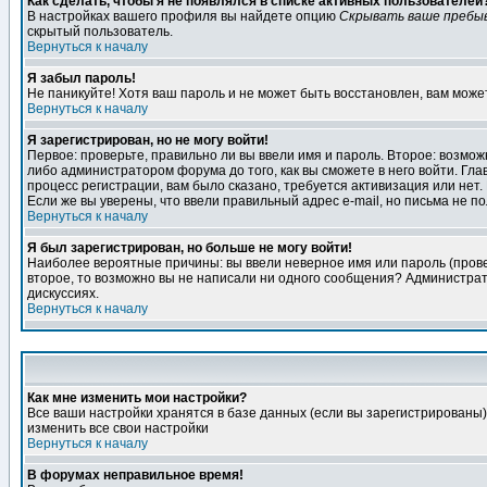
Как сделать, чтобы я не появлялся в списке активных пользователей
В настройках вашего профиля вы найдете опцию
Скрывать ваше пребы
скрытый пользователь.
Вернуться к началу
Я забыл пароль!
Не паникуйте! Хотя ваш пароль и не может быть восстановлен, вам може
Вернуться к началу
Я зарегистрирован, но не могу войти!
Первое: проверьте, правильно ли вы ввели имя и пароль. Второе: возм
либо администратором форума до того, как вы сможете в него войти. Г
процесс регистрации, вам было сказано, требуется активизация или нет. 
Если же вы уверены, что ввели правильный адрес e-mail, но письма не п
Вернуться к началу
Я был зарегистрирован, но больше не могу войти!
Наиболее вероятные причины: вы ввели неверное имя или пароль (провер
второе, то возможно вы не написали ни одного сообщения? Администрат
дискуссиях.
Вернуться к началу
Как мне изменить мои настройки?
Все ваши настройки хранятся в базе данных (если вы зарегистрированы)
изменить все свои настройки
Вернуться к началу
В форумах неправильное время!