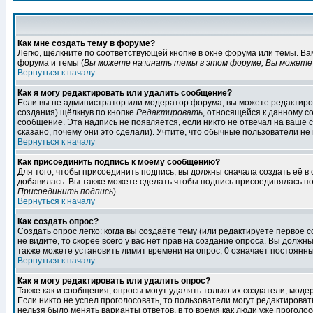
Как мне создать тему в форуме?
Легко, щёлкните по соответствующей кнопке в окне форума или темы. В
форума и темы (
Вы можете начинать темы в этом форуме, Вы можете 
Вернуться к началу
Как я могу редактировать или удалить сообщение?
Если вы не администратор или модератор форума, вы можете редактиров
создания) щёлкнув по кнопке
Редактировать
, относящейся к данному с
сообщение. Эта надпись не появляется, если никто не отвечал на ваше
сказано, почему они это сделали). Учтите, что обычные пользователи не 
Вернуться к началу
Как присоединить подпись к моему сообщению?
Для того, чтобы присоединить подпись, вы должны сначала создать её в
добавилась. Вы также можете сделать чтобы подпись присоединялась по
Присоединить подпись
)
Вернуться к началу
Как создать опрос?
Создать опрос легко: когда вы создаёте тему (или редактируете первое 
не видите, то скорее всего у вас нет прав на создание опроса. Вы должн
также можете установить лимит времени на опрос, 0 означает постоянны
Вернуться к началу
Как я могу редактировать или удалить опрос?
Также как и сообщения, опросы могут удалять только их создатели, мод
Если никто не успел проголосовать, то пользователи могут редактироват
нельзя было менять варианты ответов, в то время как люди уже проголос