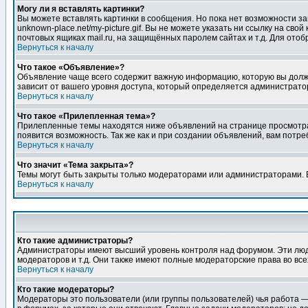
Могу ли я вставлять картинки?
Вы можете вставлять картинки в сообщения. Но пока нет возможности заг
unknown-place.net/my-picture.gif. Вы не можете указать ни ссылку на с
почтовых ящиках mail.ru, на защищённых паролем сайтах и т.д. Для ото
Вернуться к началу
Что такое «Объявление»?
Объявление чаще всего содержит важную информацию, которую вы должн
зависит от вашего уровня доступа, который определяется администрато
Вернуться к началу
Что такое «Прилепленная тема»?
Прилепленные темы находятся ниже объявлений на странице просмотра фо
появится возможность. Так же как и при создании объявлений, вам потр
Вернуться к началу
Что значит «Тема закрыта»?
Темы могут быть закрыты только модераторами или администраторами. В
Вернуться к началу
Кто такие администраторы?
Администраторы имеют высший уровень контроля над форумом. Эти люди
модераторов и т.д. Они также имеют полные модераторские права во все
Вернуться к началу
Кто такие модераторы?
Модераторы это пользователи (или группы пользователей) чья работа —