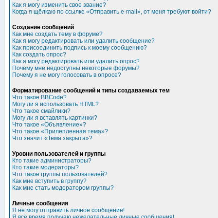
Как я могу изменить свое звание?
Когда я щёлкаю по ссылке «Отправить e-mail», от меня требуют войти?
Создание сообщений
Как мне создать тему в форуме?
Как я могу редактировать или удалить сообщение?
Как присоединить подпись к моему сообщению?
Как создать опрос?
Как я могу редактировать или удалить опрос?
Почему мне недоступны некоторые форумы?
Почему я не могу голосовать в опросе?
Форматирование сообщений и типы создаваемых тем
Что такое BBCode?
Могу ли я использовать HTML?
Что такое смайлики?
Могу ли я вставлять картинки?
Что такое «Объявление»?
Что такое «Прилепленная тема»?
Что значит «Тема закрыта»?
Уровни пользователей и группы
Кто такие администраторы?
Кто такие модераторы?
Что такое группы пользователей?
Как мне вступить в группу?
Как мне стать модератором группы?
Личные сообщения
Я не могу отправить личное сообщение!
Я всё время получаю нежелательные личные сообщения!