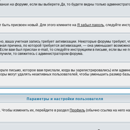
?
вание на форуме
, если вы выберете
Да
, то будете видны только администрат
т быть присвоен новый. Для этого кликните на
Я забыл пароль
, следуйте инс
ожно, ваша учетная запись требует активизации. Некоторые форумы требуют,
лавная причина, по которой требуется активизация, — она уменьшает возмож
Если вам был прислан e-mail, то следуйте инструкциям в письме, если вы не п
олучили, то свяжитесь с администратором форума.
ьте письмо, которое вам прислали, когда вы зарегистрировались) или админ
оры могут удалять неактивных пользователей, чтобы уменьшить размер базы
Параметры и настройки пользователя
. Чтобы изменить их, перейдите в раздел
Профиль
(обычно ссылка на него на