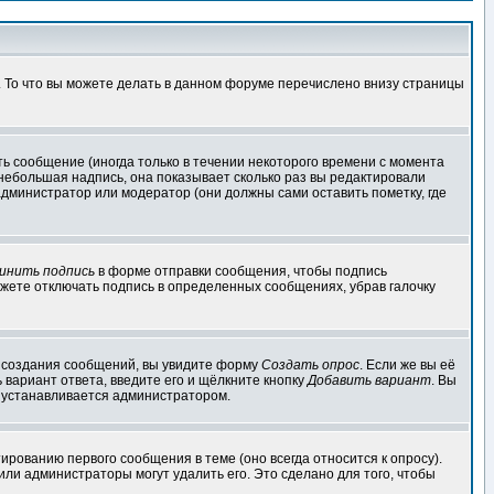
. То что вы можете делать в данном форуме перечислено внизу страницы
ь сообщение (иногда только в течении некоторого времени с момента
 небольшая надпись, она показывает сколько раз вы редактировали
администратор или модератор (они должны сами оставить пометку, где
инить подпись
в форме отправки сообщения, чтобы подпись
жете отключать подпись в определенных сообщениях, убрав галочку
ля создания сообщений, вы увидите форму
Создать опрос
. Если же вы её
ь вариант ответа, введите его и щёлкните кнопку
Добавить вариант
. Вы
о устанавливается администратором.
ированию первого сообщения в теме (оно всегда относится к опросу).
 или администраторы могут удалить его. Это сделано для того, чтобы