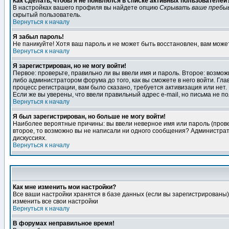
Как сделать, чтобы я не появлялся в списке активных пользователей
В настройках вашего профиля вы найдете опцию
Скрывать ваше пребы
скрытый пользователь.
Вернуться к началу
Я забыл пароль!
Не паникуйте! Хотя ваш пароль и не может быть восстановлен, вам може
Вернуться к началу
Я зарегистрирован, но не могу войти!
Первое: проверьте, правильно ли вы ввели имя и пароль. Второе: возм
либо администратором форума до того, как вы сможете в него войти. Г
процесс регистрации, вам было сказано, требуется активизация или нет. 
Если же вы уверены, что ввели правильный адрес e-mail, но письма не п
Вернуться к началу
Я был зарегистрирован, но больше не могу войти!
Наиболее вероятные причины: вы ввели неверное имя или пароль (провер
второе, то возможно вы не написали ни одного сообщения? Администрат
дискуссиях.
Вернуться к началу
Как мне изменить мои настройки?
Все ваши настройки хранятся в базе данных (если вы зарегистрированы)
изменить все свои настройки
Вернуться к началу
В форумах неправильное время!