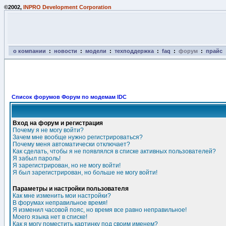
©2002,
INPRO Development Corporation
о компании
:
новости
:
модели
:
техподдержка
:
faq
:
форум
:
прайс
Список форумов Форум по модемам IDC
Вход на форум и регистрация
Почему я не могу войти?
Зачем мне вообще нужно регистрироваться?
Почему меня автоматически отключает?
Как сделать, чтобы я не появлялся в списке активных пользователей?
Я забыл пароль!
Я зарегистрирован, но не могу войти!
Я был зарегистрирован, но больше не могу войти!
Параметры и настройки пользователя
Как мне изменить мои настройки?
В форумах неправильное время!
Я изменил часовой пояс, но время все равно неправильное!
Моего языка нет в списке!
Как я могу поместить картинку под своим именем?