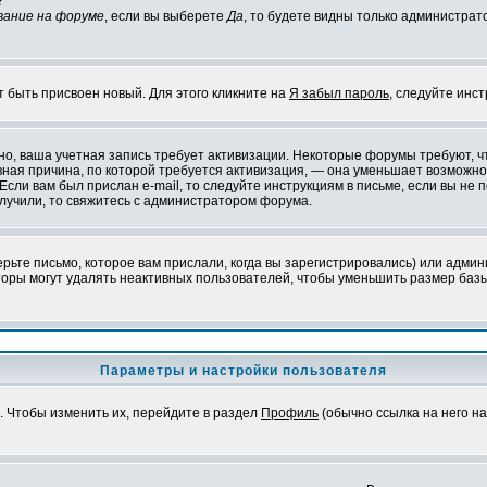
?
вание на форуме
, если вы выберете
Да
, то будете видны только администрат
т быть присвоен новый. Для этого кликните на
Я забыл пароль
, следуйте инс
ожно, ваша учетная запись требует активизации. Некоторые форумы требуют,
лавная причина, по которой требуется активизация, — она уменьшает возмож
Если вам был прислан e-mail, то следуйте инструкциям в письме, если вы не п
олучили, то свяжитесь с администратором форума.
ьте письмо, которое вам прислали, когда вы зарегистрировались) или админ
оры могут удалять неактивных пользователей, чтобы уменьшить размер базы
Параметры и настройки пользователя
. Чтобы изменить их, перейдите в раздел
Профиль
(обычно ссылка на него на