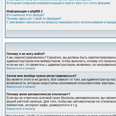
Я получил спам или оскорбительный e-mail от кого-то с этого форума!
Информация о phpBB 2
Кто написал этот форум?
Почему здесь нет такой-то функции?
С кем можно связаться по вопросу некорректного использования и юрид
Почему я не могу войти?
А вы зарегистрировались? Серьёзно, вы должны быть зарегистрированы дл
администратором или вебмастером, чтобы выяснить, почему это произошл
если же нет, то свяжитесь с администратором, возможно, он неправильн
Вернуться к началу
Зачем мне вообще нужно регистрироваться?
Вы можете этого и не делать. Всё зависит от того, как администратор 
возможности, которые недоступны анонимным пользователям: аватары, лич
Вернуться к началу
Почему меня автоматически отключает?
Если вы не отметили галочкой пункт
Входить автоматически
, вы сможе
вашей учётной записью. Для того, чтобы вас автоматически не отключал
библиотеке, интернет-кафе, университете и т.д.
Вернуться к началу