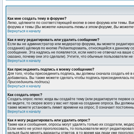
Как мне создать тему в форуме?
Легко, щёлкните по соответствующей кнопке в окне форума или темы. В
форума и темы (
Вы можете начинать темы в этом форуме, Вы можете 
Вернуться к началу
Как я могу редактировать или удалить сообщение?
Если вы не администратор или модератор форума, вы можете редактиров
создания) щёлкнув по кнопке
Редактировать
, относящейся к данному с
сообщение. Эта надпись не появляется, если никто не отвечал на ваше
сказано, почему они это сделали). Учтите, что обычные пользователи не 
Вернуться к началу
Как присоединить подпись к моему сообщению?
Для того, чтобы присоединить подпись, вы должны сначала создать её в
добавилась. Вы также можете сделать чтобы подпись присоединялась по
Присоединить подпись
)
Вернуться к началу
Как создать опрос?
Создать опрос легко: когда вы создаёте тему (или редактируете первое 
не видите, то скорее всего у вас нет прав на создание опроса. Вы должн
также можете установить лимит времени на опрос, 0 означает постоянны
Вернуться к началу
Как я могу редактировать или удалить опрос?
Также как и сообщения, опросы могут удалять только их создатели, мод
Если никто не успел проголосовать, то пользователи могут редактироват
нельзя было менять варианты ответов, в то время как люди уже проголос