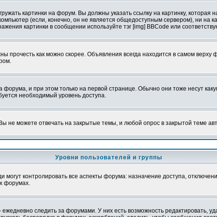
ружать картинки на форум. Вы должны указать ссылку на картинку, которая н
вой компьютер (если, конечно, он не является общедоступным сервером), ни на
бражения картинки в сообщении используйте тэг [img] BBCode или соответств
ы прочесть как можно скорее. Объявления всегда находится в самом верху 
ром.
рума, и при этом только на первой странице. Обычно они тоже несут какую-
ебуется необходимый уровень доступа.
ы не можете отвечать на закрытые темы, и любой опрос в закрытой теме ав
Уровни пользователей и группы
 могут контролировать все аспекты форума: назначение доступа, отключени
х форумах.
 ежедневно следить за форумами. У них есть возможность редактировать, уд