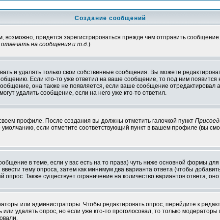
Создание сообщений
ам, возможно, придется зарегистрироваться прежде чем отправить сообщение
отвечать на сообщения и т.д.
)
ать и удалять только свои собственные сообщения. Вы можете редактироват
ообщению. Если кто-то уже ответил на ваше сообщение, то под ним появится
 сообщение, она также не появляется, если ваше сообщение отредактировал 
могут удалить сообщение, если на него уже кто-то ответил.
 своем профиле. После создания вы должны отметить галочкой пункт
Присоед
 умолчанию, если отметите соответствующий пункт в вашем профиле (вы смо
сообщение в теме, если у вас есть на то права) чуть ниже основной формы д
ы ввести тему опроса, затем как минимум два варианта ответа (чтобы добавит
й опрос. Также существует ограничение на количество вариантов ответа, он
ераторы или администраторы. Чтобы редактировать опрос, перейдите к редакт
ь или удалять опрос, но если уже кто-то проголосовал, то только модераторы
овали.