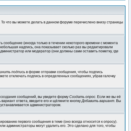
. То что вы можете делать в данном форуме перечислено внизу страницы
ь сообщение (иногда только в течении некоторого времени с момента
 небольшая надпись, она показывает сколько раз вы редактировали
администратор или модератор (они должны сами оставить пометку, где
инить подпись
в форме отправки сообщения, чтобы подпись
жете отключать подпись в определенных сообщениях, убрав галочку
ля создания сообщений, вы увидите форму
Создать опрос
. Если же вы её
ь вариант ответа, введите его и щёлкните кнопку
Добавить вариант
. Вы
о устанавливается администратором.
ированию первого сообщения в теме (оно всегда относится к опросу).
 или администраторы могут удалить его. Это сделано для того, чтобы