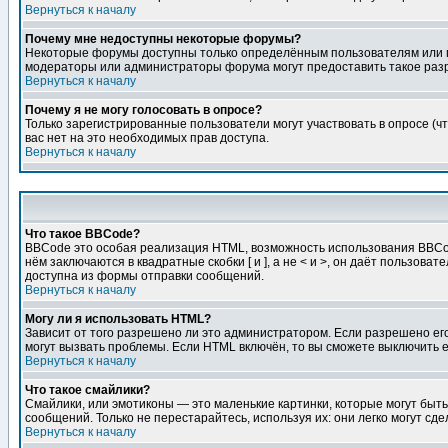
Вернуться к началу
Почему мне недоступны некоторые форумы?
Некоторые форумы доступны только определённым пользователям или гр
модераторы или администраторы форума могут предоставить такое разр
Вернуться к началу
Почему я не могу голосовать в опросе?
Только зарегистрированные пользователи могут участвовать в опросе (чт
вас нет на это необходимых прав доступа.
Вернуться к началу
Что такое BBCode?
BBCode это особая реализация HTML, возможность использования BBCod
нём заключаются в квадратные скобки [ и ], а не < и >, он даёт польз
доступна из формы отправки сообщений.
Вернуться к началу
Могу ли я использовать HTML?
Зависит от того разрешено ли это администратором. Если разрешено его 
могут вызвать проблемы. Если HTML включён, то вы сможете выключить 
Вернуться к началу
Что такое смайлики?
Смайлики, или эмотиконы — это маленькие картинки, которые могут быть 
сообщений. Только не перестарайтесь, используя их: они легко могут с
Вернуться к началу