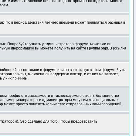
ожете изменить часовой пояс на тот, в котором вы находитесь: Москва,
елем.
так что в период действия летнего времени может появляться разница в
язык. Попробуйте узнать у администратора форума, может ли он
тельную информацию вы можете получить на сайте Группы phpBB (ссылка
сообщений вы оставили в форуме или на ваш статус в этом форуме. Чуть
оров зависит, включена ли поддержка аватар, и от них же зависит,
ь у них причины.
шем профиле, в зависимости от используемого стиля). Большинство
 например модераторы и администраторы могут иметь специальные
ор может просто понизить количество отправленных вами сообщений.
тратором). Это сделано для того, чтобы предотвратить