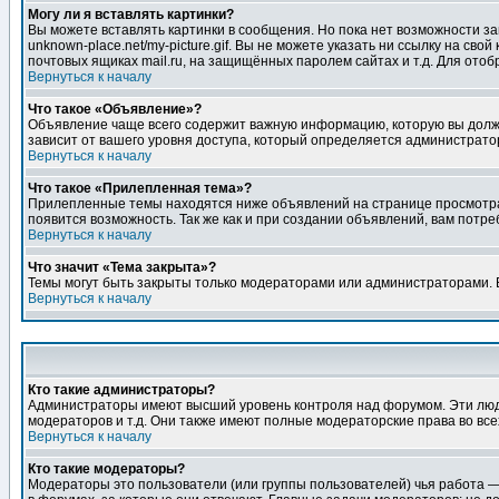
Могу ли я вставлять картинки?
Вы можете вставлять картинки в сообщения. Но пока нет возможности заг
unknown-place.net/my-picture.gif. Вы не можете указать ни ссылку на с
почтовых ящиках mail.ru, на защищённых паролем сайтах и т.д. Для ото
Вернуться к началу
Что такое «Объявление»?
Объявление чаще всего содержит важную информацию, которую вы должн
зависит от вашего уровня доступа, который определяется администрато
Вернуться к началу
Что такое «Прилепленная тема»?
Прилепленные темы находятся ниже объявлений на странице просмотра фо
появится возможность. Так же как и при создании объявлений, вам потр
Вернуться к началу
Что значит «Тема закрыта»?
Темы могут быть закрыты только модераторами или администраторами. В
Вернуться к началу
Кто такие администраторы?
Администраторы имеют высший уровень контроля над форумом. Эти люди
модераторов и т.д. Они также имеют полные модераторские права во все
Вернуться к началу
Кто такие модераторы?
Модераторы это пользователи (или группы пользователей) чья работа —