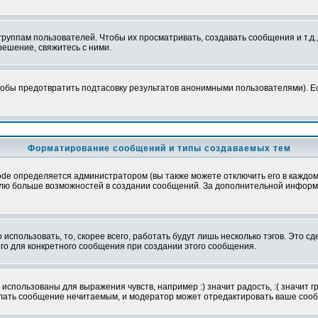
уппам пользователей. Чтобы их просматривать, создавать сообщения и т.д.
ешение, свяжитесь с ними.
обы предотвратить подтасовку результатов анонимными пользователями). Если
Форматирование сообщений и типы создаваемых тем
e определяется администратором (вы также можете отключить его в каждом 
ователю больше возможностей в создании сообщений. За дополнительной инфо
использовать, то, скорее всего, работать будут лишь несколько тэгов. Это с
его для конкретного сообщения при создании этого сообщения.
использованы для выражения чувств, например :) значит радость, :( значит 
делать сообщение нечитаемым, и модератор может отредактировать ваше сооб