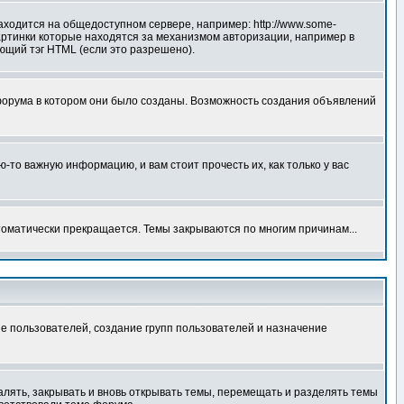
аходится на общедоступном сервере, например: http://www.some-
 картинки которые находятся за механизмом авторизации, например в
ующий тэг HTML (если это разрешено).
форума в котором они было созданы. Возможность создания объявлений
то важную информацию, и вам стоит прочесть их, как только у вас
томатически прекращается. Темы закрываются по многим причинам...
е пользователей, создание групп пользователей и назначение
алять, закрывать и вновь открывать темы, перемещать и разделять темы