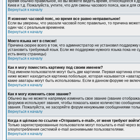
Время обычно правильное, но вы можете видеть время, относящееся к друг
Киев и т.д. Пожалуйста, учтите, что для смены часового пояса, как и д
Вернуться к началу
Я изменил часовой пояс, но время все равно неправильное!
Если вы уверены, что указали часовой пояс правильно, то причина може
один час с реальным временем.
Вернуться к началу
Моего языка нет в списке!
Причина скорее всего в том, что администратор не установил поддержку
установить требуемый язык. Если же поддержки нужного языка пока не 
есть внизу страницы)
Вернуться к началу
Как я могу поместить картинку под своим именем?
Под именем пользователя могут быть две картинки. Первая картинка отн
ниже может находиться картинка побольше, которая называется «аватара
какие аватары могут быть использованы. Если в данном форуме не вклю
Вернуться к началу
Как я могу изменить свое звание?
Обычно вы не можете напрямую изменить свое звание (звание отображае
форумов используют звания, чтобы показать какое количество сообще
звания. Пожалуйста, не засоряйте форум ненужными сообщениями только
Вернуться к началу
Когда я щёлкаю по ссылке «Отправить e-mail», от меня требуют войти
Только зарегистрированные пользователи могут посылать e-mail через 
злоупотребления системой e-mail анонимными пользователями.
Вернуться к началу