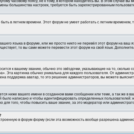
ому часовому поясу, не к тому, в котором находитесь вы. В этом случае вы м
ля смены большинства настроек, требуется быть зарегистрированным пользоват
т быть в летнем времени. Этот форум не умеет работать с летним временем, 
 вашего языка в форуме, или же просто никто не перевёл этот форум на ваш 
существует, то вы сами можете перевести этот форум на свой язык. Дополни
осится к вашему званию, обычно это звёздочки, указывающие на то, сколько 
». Эта картинка обычно уникальна для каждого пользователя. От администрат
чена поддержка аватар, то это решение администраторов, вы можете выяснит
тся ниже вашего имени в созданном вами сообщении или теме, а так же в ва
ний было написано и чтобы идентифицировать определенных пользователей:
 для того, чтобы повысить ваше звание, за это модератор или администрат
?
встроенную в форум форму (если эта возможность вообще разрешена админис