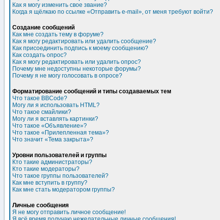
Как я могу изменить свое звание?
Когда я щёлкаю по ссылке «Отправить e-mail», от меня требуют войти?
Создание сообщений
Как мне создать тему в форуме?
Как я могу редактировать или удалить сообщение?
Как присоединить подпись к моему сообщению?
Как создать опрос?
Как я могу редактировать или удалить опрос?
Почему мне недоступны некоторые форумы?
Почему я не могу голосовать в опросе?
Форматирование сообщений и типы создаваемых тем
Что такое BBCode?
Могу ли я использовать HTML?
Что такое смайлики?
Могу ли я вставлять картинки?
Что такое «Объявление»?
Что такое «Прилепленная тема»?
Что значит «Тема закрыта»?
Уровни пользователей и группы
Кто такие администраторы?
Кто такие модераторы?
Что такое группы пользователей?
Как мне вступить в группу?
Как мне стать модератором группы?
Личные сообщения
Я не могу отправить личное сообщение!
Я всё время получаю нежелательные личные сообщения!