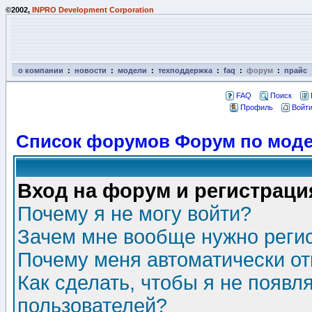
©2002,
INPRO Development Corporation
о компании
:
новости
:
модели
:
техподдержка
:
faq
:
форум
:
прайс
FAQ
Поиск
Профиль
Войти
Список форумов Форум по моде
Вход на форум и регистраци
Почему я не могу войти?
Зачем мне вообще нужно реги
Почему меня автоматически о
Как сделать, чтобы я не появл
пользователей?