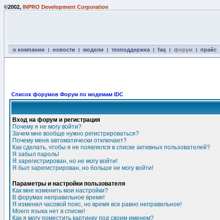
©2002,
INPRO Development Corporation
о компании
:
новости
:
модели
:
техподдержка
:
faq
:
форум
:
прайс
Список форумов Форум по модемам IDC
Вход на форум и регистрация
Почему я не могу войти?
Зачем мне вообще нужно регистрироваться?
Почему меня автоматически отключает?
Как сделать, чтобы я не появлялся в списке активных пользователей?
Я забыл пароль!
Я зарегистрирован, но не могу войти!
Я был зарегистрирован, но больше не могу войти!
Параметры и настройки пользователя
Как мне изменить мои настройки?
В форумах неправильное время!
Я изменил часовой пояс, но время все равно неправильное!
Моего языка нет в списке!
Как я могу поместить картинку под своим именем?