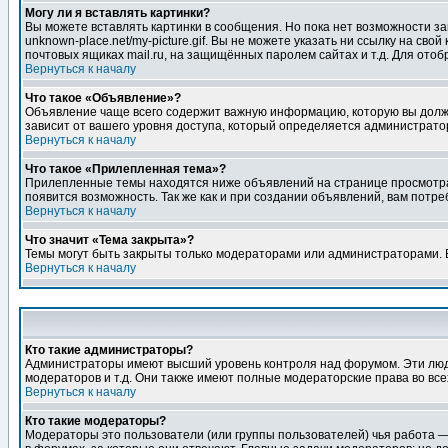
Могу ли я вставлять картинки?
Вы можете вставлять картинки в сообщения. Но пока нет возможности заг
unknown-place.net/my-picture.gif. Вы не можете указать ни ссылку на с
почтовых ящиках mail.ru, на защищённых паролем сайтах и т.д. Для ото
Вернуться к началу
Что такое «Объявление»?
Объявление чаще всего содержит важную информацию, которую вы должн
зависит от вашего уровня доступа, который определяется администрато
Вернуться к началу
Что такое «Прилепленная тема»?
Прилепленные темы находятся ниже объявлений на странице просмотра фо
появится возможность. Так же как и при создании объявлений, вам потр
Вернуться к началу
Что значит «Тема закрыта»?
Темы могут быть закрыты только модераторами или администраторами. В
Вернуться к началу
Кто такие администраторы?
Администраторы имеют высший уровень контроля над форумом. Эти люди
модераторов и т.д. Они также имеют полные модераторские права во все
Вернуться к началу
Кто такие модераторы?
Модераторы это пользователи (или группы пользователей) чья работа —