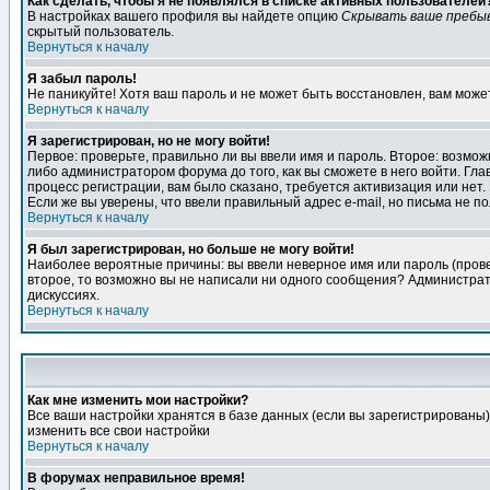
Как сделать, чтобы я не появлялся в списке активных пользователей
В настройках вашего профиля вы найдете опцию
Скрывать ваше пребы
скрытый пользователь.
Вернуться к началу
Я забыл пароль!
Не паникуйте! Хотя ваш пароль и не может быть восстановлен, вам може
Вернуться к началу
Я зарегистрирован, но не могу войти!
Первое: проверьте, правильно ли вы ввели имя и пароль. Второе: возм
либо администратором форума до того, как вы сможете в него войти. Г
процесс регистрации, вам было сказано, требуется активизация или нет. 
Если же вы уверены, что ввели правильный адрес e-mail, но письма не п
Вернуться к началу
Я был зарегистрирован, но больше не могу войти!
Наиболее вероятные причины: вы ввели неверное имя или пароль (провер
второе, то возможно вы не написали ни одного сообщения? Администрат
дискуссиях.
Вернуться к началу
Как мне изменить мои настройки?
Все ваши настройки хранятся в базе данных (если вы зарегистрированы)
изменить все свои настройки
Вернуться к началу
В форумах неправильное время!