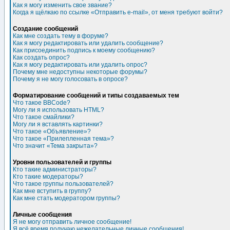
Как я могу изменить свое звание?
Когда я щёлкаю по ссылке «Отправить e-mail», от меня требуют войти?
Создание сообщений
Как мне создать тему в форуме?
Как я могу редактировать или удалить сообщение?
Как присоединить подпись к моему сообщению?
Как создать опрос?
Как я могу редактировать или удалить опрос?
Почему мне недоступны некоторые форумы?
Почему я не могу голосовать в опросе?
Форматирование сообщений и типы создаваемых тем
Что такое BBCode?
Могу ли я использовать HTML?
Что такое смайлики?
Могу ли я вставлять картинки?
Что такое «Объявление»?
Что такое «Прилепленная тема»?
Что значит «Тема закрыта»?
Уровни пользователей и группы
Кто такие администраторы?
Кто такие модераторы?
Что такое группы пользователей?
Как мне вступить в группу?
Как мне стать модератором группы?
Личные сообщения
Я не могу отправить личное сообщение!
Я всё время получаю нежелательные личные сообщения!