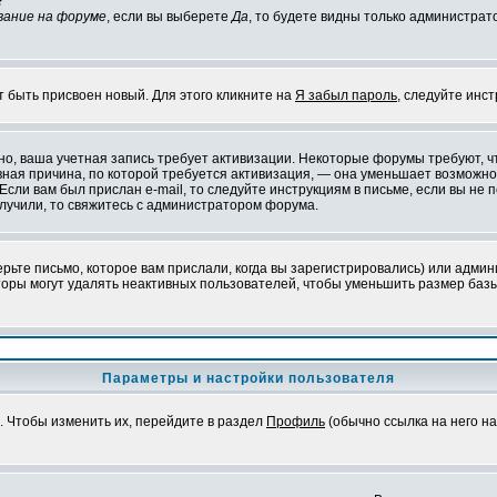
?
вание на форуме
, если вы выберете
Да
, то будете видны только администрат
т быть присвоен новый. Для этого кликните на
Я забыл пароль
, следуйте инс
ожно, ваша учетная запись требует активизации. Некоторые форумы требуют,
лавная причина, по которой требуется активизация, — она уменьшает возмож
Если вам был прислан e-mail, то следуйте инструкциям в письме, если вы не п
олучили, то свяжитесь с администратором форума.
ьте письмо, которое вам прислали, когда вы зарегистрировались) или админ
оры могут удалять неактивных пользователей, чтобы уменьшить размер базы
Параметры и настройки пользователя
. Чтобы изменить их, перейдите в раздел
Профиль
(обычно ссылка на него на