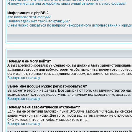
Я получил спам или оскорбительный e-mail от кого-то с этого форума!
Информация о phpBB 2
Кто написал этот форум?
Почему здесь нет такой-то функции?
С кем можно связаться по вопросу некорректного использования и юрид
Почему я не могу войти?
А вы зарегистрировались? Серьёзно, вы должны быть зарегистрированы дл
администратором или вебмастером, чтобы выяснить, почему это произошл
если же нет, то свяжитесь с администратором, возможно, он неправильн
Вернуться к началу
Зачем мне вообще нужно регистрироваться?
Вы можете этого и не делать. Всё зависит от того, как администратор 
возможности, которые недоступны анонимным пользователям: аватары, лич
Вернуться к началу
Почему меня автоматически отключает?
Если вы не отметили галочкой пункт
Входить автоматически
, вы сможе
вашей учётной записью. Для того, чтобы вас автоматически не отключал
библиотеке, интернет-кафе, университете и т.д.
Вернуться к началу