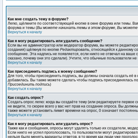
Как мне создать тему в форуме?
Легко, щёлкните по соответствующей кнопке в окне форума или темы. В
форума и темы (
Вы можете начинать темы в этом форуме, Вы можете 
Вернуться к началу
Как я могу редактировать или удалить сообщение?
Если вы не администратор или модератор форума, вы можете редактиров
создания) щёлкнув по кнопке
Редактировать
, относящейся к данному с
сообщение. Эта надпись не появляется, если никто не отвечал на ваше
сказано, почему они это сделали). Учтите, что обычные пользователи не 
Вернуться к началу
Как присоединить подпись к моему сообщению?
Для того, чтобы присоединить подпись, вы должны сначала создать её в
добавилась. Вы также можете сделать чтобы подпись присоединялась по
Присоединить подпись
)
Вернуться к началу
Как создать опрос?
Создать опрос легко: когда вы создаёте тему (или редактируете первое 
не видите, то скорее всего у вас нет прав на создание опроса. Вы должн
также можете установить лимит времени на опрос, 0 означает постоянны
Вернуться к началу
Как я могу редактировать или удалить опрос?
Также как и сообщения, опросы могут удалять только их создатели, мод
Если никто не успел проголосовать, то пользователи могут редактироват
нельзя было менять варианты ответов, в то время как люди уже проголос