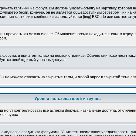
ружать картинки на форум. Вы должны указать ссылку на картинку, которая н
вой компьютер (если, конечно, он не является общедоступным сервером), ни на
бражения картинки в сообщении используйте тэг [img] BBCode или соответств
ы прочесть как можно скорее. Объявления всегда находится в самом верху 
ром.
рума, и при этом только на первой странице. Обычно они тоже несут какую-
ебуется необходимый уровень доступа.
ы не можете отвечать на закрытые темы, и любой опрос в закрытой теме ав
Уровни пользователей и группы
 могут контролировать все аспекты форума: назначение доступа, отключени
х форумах.
 ежедневно следить за форумами. У них есть возможность редактировать, уд