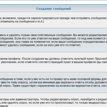
Создание сообщений
ам, возможно, придется зарегистрироваться прежде чем отправить сообщение
отвечать на сообщения и т.д.
)
ать и удалять только свои собственные сообщения. Вы можете редактироват
ообщению. Если кто-то уже ответил на ваше сообщение, то под ним появится
 сообщение, она также не появляется, если ваше сообщение отредактировал 
могут удалить сообщение, если на него уже кто-то ответил.
 своем профиле. После создания вы должны отметить галочкой пункт
Присоед
 умолчанию, если отметите соответствующий пункт в вашем профиле (вы смо
сообщение в теме, если у вас есть на то права) чуть ниже основной формы д
ы ввести тему опроса, затем как минимум два варианта ответа (чтобы добавит
й опрос. Также существует ограничение на количество вариантов ответа, он
ераторы или администраторы. Чтобы редактировать опрос, перейдите к редакт
ь или удалять опрос, но если уже кто-то проголосовал, то только модераторы
овали.