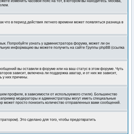
ожете изменить часовой пояс на тот, в котором вы находитесь: Москва,
елем.
так что в период действия летнего времени может появляться разница в
язык. Попробуйте узнать у администратора форума, может ли он
тельную информацию вы можете получить на сайте Группы phpBB (ссылка
сообщений вы оставили в форуме или на ваш статус в этом форуме. Чуть
оров зависит, включена ли поддержка аватар, и от них же зависит,
ь у них причины.
шем профиле, в зависимости от используемого стиля). Большинство
 например модераторы и администраторы могут иметь специальные
ор может просто понизить количество отправленных вами сообщений.
тратором). Это сделано для того, чтобы предотвратить