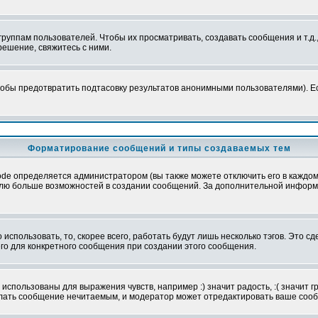
уппам пользователей. Чтобы их просматривать, создавать сообщения и т.д.
ешение, свяжитесь с ними.
обы предотвратить подтасовку результатов анонимными пользователями). Если
Форматирование сообщений и типы создаваемых тем
e определяется администратором (вы также можете отключить его в каждом 
ователю больше возможностей в создании сообщений. За дополнительной инфо
использовать, то, скорее всего, работать будут лишь несколько тэгов. Это с
его для конкретного сообщения при создании этого сообщения.
использованы для выражения чувств, например :) значит радость, :( значит 
делать сообщение нечитаемым, и модератор может отредактировать ваше сооб