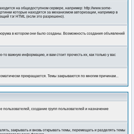
аходится на общедоступном сервере, например: http://www.some-
 картинки которые находятся за механизмом авторизации, например в
ующий тэг HTML (если это разрешено).
форума в котором они было созданы. Возможность создания объявлений
то важную информацию, и вам стоит прочесть их, как только у вас
томатически прекращается. Темы закрываются по многим причинам...
е пользователей, создание групп пользователей и назначение
алять, закрывать и вновь открывать темы, перемещать и разделять темы