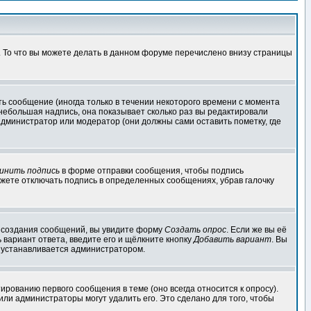
. То что вы можете делать в данном форуме перечислено внизу страницы
ь сообщение (иногда только в течении некоторого времени с момента
 небольшая надпись, она показывает сколько раз вы редактировали
администратор или модератор (они должны сами оставить пометку, где
инить подпись
в форме отправки сообщения, чтобы подпись
жете отключать подпись в определенных сообщениях, убрав галочку
ля создания сообщений, вы увидите форму
Создать опрос
. Если же вы её
ь вариант ответа, введите его и щёлкните кнопку
Добавить вариант
. Вы
о устанавливается администратором.
ированию первого сообщения в теме (оно всегда относится к опросу).
 или администраторы могут удалить его. Это сделано для того, чтобы