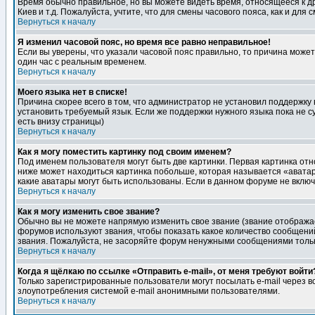
Время обычно правильное, но вы можете видеть время, относящееся к друг
Киев и т.д. Пожалуйста, учтите, что для смены часового пояса, как и д
Вернуться к началу
Я изменил часовой пояс, но время все равно неправильное!
Если вы уверены, что указали часовой пояс правильно, то причина може
один час с реальным временем.
Вернуться к началу
Моего языка нет в списке!
Причина скорее всего в том, что администратор не установил поддержку
установить требуемый язык. Если же поддержки нужного языка пока не 
есть внизу страницы)
Вернуться к началу
Как я могу поместить картинку под своим именем?
Под именем пользователя могут быть две картинки. Первая картинка отн
ниже может находиться картинка побольше, которая называется «аватара
какие аватары могут быть использованы. Если в данном форуме не вклю
Вернуться к началу
Как я могу изменить свое звание?
Обычно вы не можете напрямую изменить свое звание (звание отображае
форумов используют звания, чтобы показать какое количество сообще
звания. Пожалуйста, не засоряйте форум ненужными сообщениями только
Вернуться к началу
Когда я щёлкаю по ссылке «Отправить e-mail», от меня требуют войти
Только зарегистрированные пользователи могут посылать e-mail через 
злоупотребления системой e-mail анонимными пользователями.
Вернуться к началу