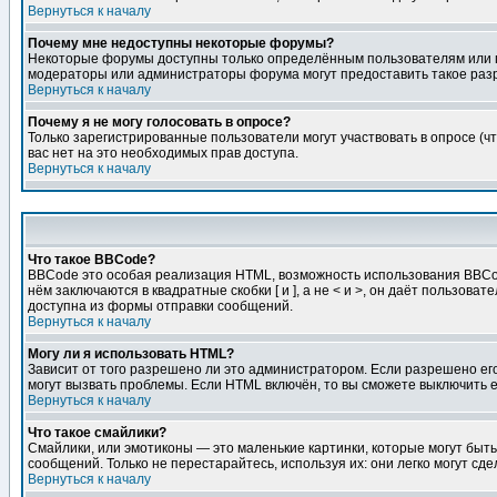
Вернуться к началу
Почему мне недоступны некоторые форумы?
Некоторые форумы доступны только определённым пользователям или гр
модераторы или администраторы форума могут предоставить такое разр
Вернуться к началу
Почему я не могу голосовать в опросе?
Только зарегистрированные пользователи могут участвовать в опросе (чт
вас нет на это необходимых прав доступа.
Вернуться к началу
Что такое BBCode?
BBCode это особая реализация HTML, возможность использования BBCod
нём заключаются в квадратные скобки [ и ], а не < и >, он даёт польз
доступна из формы отправки сообщений.
Вернуться к началу
Могу ли я использовать HTML?
Зависит от того разрешено ли это администратором. Если разрешено его 
могут вызвать проблемы. Если HTML включён, то вы сможете выключить 
Вернуться к началу
Что такое смайлики?
Смайлики, или эмотиконы — это маленькие картинки, которые могут быть 
сообщений. Только не перестарайтесь, используя их: они легко могут с
Вернуться к началу