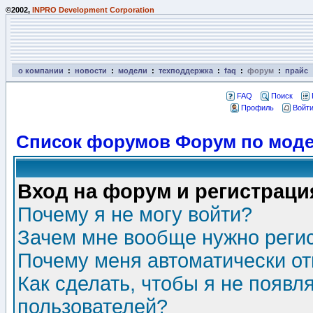
©2002,
INPRO Development Corporation
о компании
:
новости
:
модели
:
техподдержка
:
faq
:
форум
:
прайс
FAQ
Поиск
Профиль
Войти
Список форумов Форум по моде
Вход на форум и регистраци
Почему я не могу войти?
Зачем мне вообще нужно реги
Почему меня автоматически о
Как сделать, чтобы я не появл
пользователей?