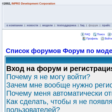
©2002,
INPRO Development Corporation
о компании
:
новости
:
модели
:
техподдержка
:
faq
:
форум
:
прайс
FAQ
Поиск
Профиль
Войти
Список форумов Форум по моде
Вход на форум и регистраци
Почему я не могу войти?
Зачем мне вообще нужно реги
Почему меня автоматически о
Как сделать, чтобы я не появл
пользователей?