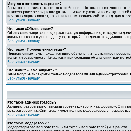
Могу ли я вставлять картинки?
Вы можете вставлять картинки в сообщения. Но пока нет возможности заг
unknown-place.net/my-picture.gif. Вы не можете указать ни ссылку на с
почтовых ящиках mail.ru, на защищённых паролем сайтах и т.д. Для ото
Вернуться к началу
Что такое «Объявление»?
Объявление чаще всего содержит важную информацию, которую вы должн
зависит от вашего уровня доступа, который определяется администрато
Вернуться к началу
Что такое «Прилепленная тема»?
Прилепленные темы находятся ниже объявлений на странице просмотра фо
появится возможность. Так же как и при создании объявлений, вам потр
Вернуться к началу
Что значит «Тема закрыта»?
Темы могут быть закрыты только модераторами или администраторами. В
Вернуться к началу
Кто такие администраторы?
Администраторы имеют высший уровень контроля над форумом. Эти люди
модераторов и т.д. Они также имеют полные модераторские права во все
Вернуться к началу
Кто такие модераторы?
Модераторы это пользователи (или группы пользователей) чья работа —