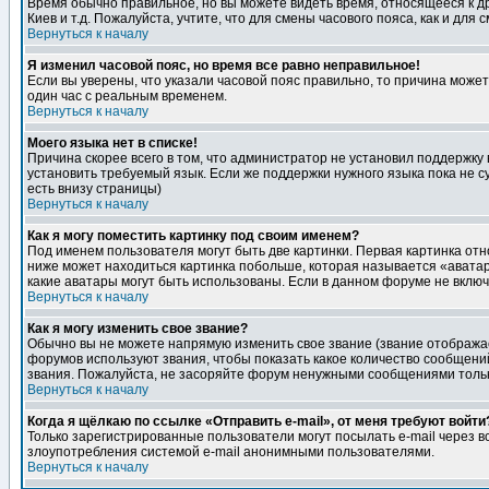
Время обычно правильное, но вы можете видеть время, относящееся к друг
Киев и т.д. Пожалуйста, учтите, что для смены часового пояса, как и д
Вернуться к началу
Я изменил часовой пояс, но время все равно неправильное!
Если вы уверены, что указали часовой пояс правильно, то причина може
один час с реальным временем.
Вернуться к началу
Моего языка нет в списке!
Причина скорее всего в том, что администратор не установил поддержку
установить требуемый язык. Если же поддержки нужного языка пока не 
есть внизу страницы)
Вернуться к началу
Как я могу поместить картинку под своим именем?
Под именем пользователя могут быть две картинки. Первая картинка отн
ниже может находиться картинка побольше, которая называется «аватара
какие аватары могут быть использованы. Если в данном форуме не вклю
Вернуться к началу
Как я могу изменить свое звание?
Обычно вы не можете напрямую изменить свое звание (звание отображае
форумов используют звания, чтобы показать какое количество сообще
звания. Пожалуйста, не засоряйте форум ненужными сообщениями только
Вернуться к началу
Когда я щёлкаю по ссылке «Отправить e-mail», от меня требуют войти
Только зарегистрированные пользователи могут посылать e-mail через 
злоупотребления системой e-mail анонимными пользователями.
Вернуться к началу