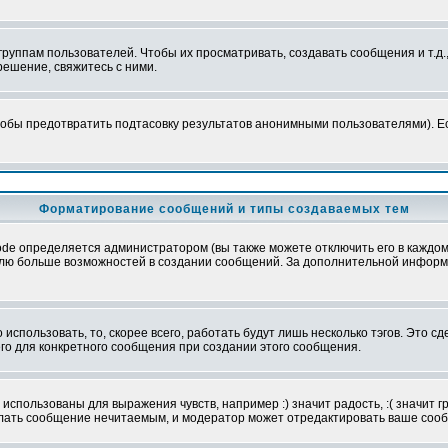
уппам пользователей. Чтобы их просматривать, создавать сообщения и т.д.
ешение, свяжитесь с ними.
обы предотвратить подтасовку результатов анонимными пользователями). Если
Форматирование сообщений и типы создаваемых тем
e определяется администратором (вы также можете отключить его в каждом 
ователю больше возможностей в создании сообщений. За дополнительной инфо
использовать, то, скорее всего, работать будут лишь несколько тэгов. Это с
его для конкретного сообщения при создании этого сообщения.
использованы для выражения чувств, например :) значит радость, :( значит 
делать сообщение нечитаемым, и модератор может отредактировать ваше сооб