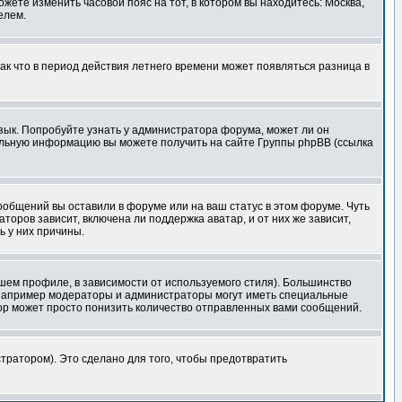
ожете изменить часовой пояс на тот, в котором вы находитесь: Москва,
елем.
так что в период действия летнего времени может появляться разница в
язык. Попробуйте узнать у администратора форума, может ли он
тельную информацию вы можете получить на сайте Группы phpBB (ссылка
сообщений вы оставили в форуме или на ваш статус в этом форуме. Чуть
оров зависит, включена ли поддержка аватар, и от них же зависит,
ь у них причины.
шем профиле, в зависимости от используемого стиля). Большинство
 например модераторы и администраторы могут иметь специальные
ор может просто понизить количество отправленных вами сообщений.
тратором). Это сделано для того, чтобы предотвратить