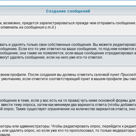
Создание сообщений
ам, возможно, придется зарегистрироваться прежде чем отправить сообщение
отвечать на сообщения и т.д.
)
ать и удалять только свои собственные сообщения. Вы можете редактироват
ообщению. Если кто-то уже ответил на ваше сообщение, то под ним появится
 сообщение, она также не появляется, если ваше сообщение отредактировал 
могут удалить сообщение, если на него уже кто-то ответил.
 своем профиле. После создания вы должны отметить галочкой пункт
Присоед
 умолчанию, если отметите соответствующий пункт в вашем профиле (вы смо
сообщение в теме, если у вас есть на то права) чуть ниже основной формы д
ы ввести тему опроса, затем как минимум два варианта ответа (чтобы добавит
й опрос. Также существует ограничение на количество вариантов ответа, он
ераторы или администраторы. Чтобы редактировать опрос, перейдите к редакт
ь или удалять опрос, но если уже кто-то проголосовал, то только модераторы
овали.