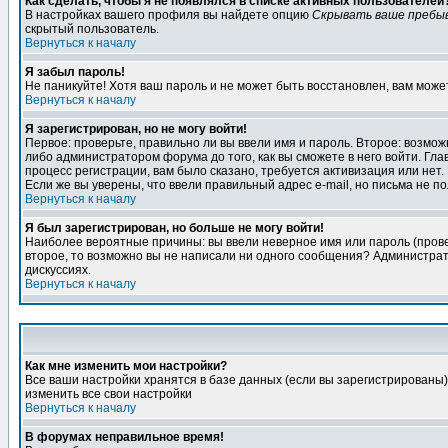
Как сделать, чтобы я не появлялся в списке активных пользователей
В настройках вашего профиля вы найдете опцию
Скрывать ваше пребы
скрытый пользователь.
Вернуться к началу
Я забыл пароль!
Не паникуйте! Хотя ваш пароль и не может быть восстановлен, вам може
Вернуться к началу
Я зарегистрирован, но не могу войти!
Первое: проверьте, правильно ли вы ввели имя и пароль. Второе: возм
либо администратором форума до того, как вы сможете в него войти. Г
процесс регистрации, вам было сказано, требуется активизация или нет. 
Если же вы уверены, что ввели правильный адрес e-mail, но письма не п
Вернуться к началу
Я был зарегистрирован, но больше не могу войти!
Наиболее вероятные причины: вы ввели неверное имя или пароль (провер
второе, то возможно вы не написали ни одного сообщения? Администрат
дискуссиях.
Вернуться к началу
Как мне изменить мои настройки?
Все ваши настройки хранятся в базе данных (если вы зарегистрированы)
изменить все свои настройки
Вернуться к началу
В форумах неправильное время!