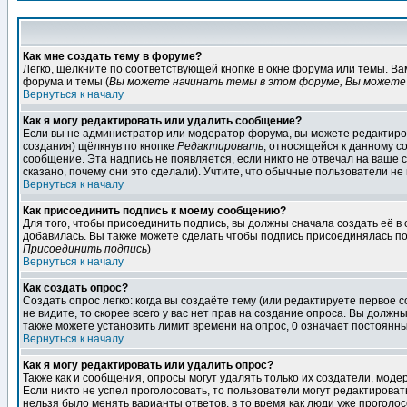
Как мне создать тему в форуме?
Легко, щёлкните по соответствующей кнопке в окне форума или темы. В
форума и темы (
Вы можете начинать темы в этом форуме, Вы можете 
Вернуться к началу
Как я могу редактировать или удалить сообщение?
Если вы не администратор или модератор форума, вы можете редактиров
создания) щёлкнув по кнопке
Редактировать
, относящейся к данному с
сообщение. Эта надпись не появляется, если никто не отвечал на ваше
сказано, почему они это сделали). Учтите, что обычные пользователи не 
Вернуться к началу
Как присоединить подпись к моему сообщению?
Для того, чтобы присоединить подпись, вы должны сначала создать её в
добавилась. Вы также можете сделать чтобы подпись присоединялась по
Присоединить подпись
)
Вернуться к началу
Как создать опрос?
Создать опрос легко: когда вы создаёте тему (или редактируете первое 
не видите, то скорее всего у вас нет прав на создание опроса. Вы должн
также можете установить лимит времени на опрос, 0 означает постоянны
Вернуться к началу
Как я могу редактировать или удалить опрос?
Также как и сообщения, опросы могут удалять только их создатели, мод
Если никто не успел проголосовать, то пользователи могут редактироват
нельзя было менять варианты ответов, в то время как люди уже проголос