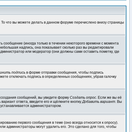
. То что вы можете делать в данном форуме перечислено внизу страницы
ь сообщение (иногда только в течении некоторого времени с момента
 небольшая надпись, она показывает сколько раз вы редактировали
администратор или модератор (они должны сами оставить пометку, где
инить подпись
в форме отправки сообщения, чтобы подпись
жете отключать подпись в определенных сообщениях, убрав галочку
ля создания сообщений, вы увидите форму
Создать опрос
. Если же вы её
ь вариант ответа, введите его и щёлкните кнопку
Добавить вариант
. Вы
о устанавливается администратором.
ированию первого сообщения в теме (оно всегда относится к опросу).
 или администраторы могут удалить его. Это сделано для того, чтобы