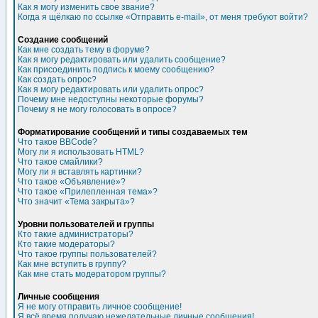
Как я могу изменить свое звание?
Когда я щёлкаю по ссылке «Отправить e-mail», от меня требуют войти?
Создание сообщений
Как мне создать тему в форуме?
Как я могу редактировать или удалить сообщение?
Как присоединить подпись к моему сообщению?
Как создать опрос?
Как я могу редактировать или удалить опрос?
Почему мне недоступны некоторые форумы?
Почему я не могу голосовать в опросе?
Форматирование сообщений и типы создаваемых тем
Что такое BBCode?
Могу ли я использовать HTML?
Что такое смайлики?
Могу ли я вставлять картинки?
Что такое «Объявление»?
Что такое «Прилепленная тема»?
Что значит «Тема закрыта»?
Уровни пользователей и группы
Кто такие администраторы?
Кто такие модераторы?
Что такое группы пользователей?
Как мне вступить в группу?
Как мне стать модератором группы?
Личные сообщения
Я не могу отправить личное сообщение!
Я всё время получаю нежелательные личные сообщения!