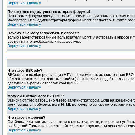
Вернуться к началу
Почему мне недоступны некоторые форумы?
Некоторые форумы доступны только определённым пользователям или гр
модераторы или администраторы форума могут предоставить такое разр
Вернуться к началу
Почему я не могу голосовать в опросе?
Только зарегистрированные пользователи могут участвовать в опросе (чт
вас нет на это необходимых прав доступа.
Вернуться к началу
Что такое BBCode?
BBCode это особая реализация HTML, возможность использования BBCod
нём заключаются в квадратные скобки [ и ], а не < и >, он даёт польз
доступна из формы отправки сообщений.
Вернуться к началу
Могу ли я использовать HTML?
Зависит от того разрешено ли это администратором. Если разрешено его 
могут вызвать проблемы. Если HTML включён, то вы сможете выключить 
Вернуться к началу
Что такое смайлики?
Смайлики, или эмотиконы — это маленькие картинки, которые могут быть 
сообщений. Только не перестарайтесь, используя их: они легко могут с
Вернуться к началу