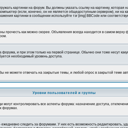
ружать картинки на форум. Вы должны указать ссылку на картинку, которая н
вой компьютер (если, конечно, он не является общедоступным сервером), ни на
бражения картинки в сообщении используйте тэг [img] BBCode или соответств
ы прочесть как можно скорее. Объявления всегда находится в самом верху 
ром.
рума, и при этом только на первой странице. Обычно они тоже несут какую-
ебуется необходимый уровень доступа.
ы не можете отвечать на закрытые темы, и любой опрос в закрытой теме ав
Уровни пользователей и группы
 могут контролировать все аспекты форума: назначение доступа, отключени
х форумах.
 ежедневно следить за форумами. У них есть возможность редактировать, уд