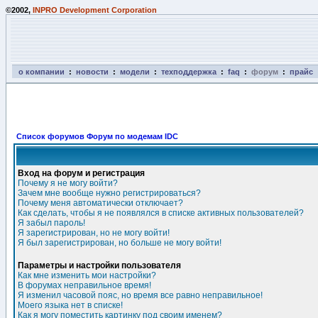
©2002,
INPRO Development Corporation
о компании
:
новости
:
модели
:
техподдержка
:
faq
:
форум
:
прайс
Список форумов Форум по модемам IDC
Вход на форум и регистрация
Почему я не могу войти?
Зачем мне вообще нужно регистрироваться?
Почему меня автоматически отключает?
Как сделать, чтобы я не появлялся в списке активных пользователей?
Я забыл пароль!
Я зарегистрирован, но не могу войти!
Я был зарегистрирован, но больше не могу войти!
Параметры и настройки пользователя
Как мне изменить мои настройки?
В форумах неправильное время!
Я изменил часовой пояс, но время все равно неправильное!
Моего языка нет в списке!
Как я могу поместить картинку под своим именем?