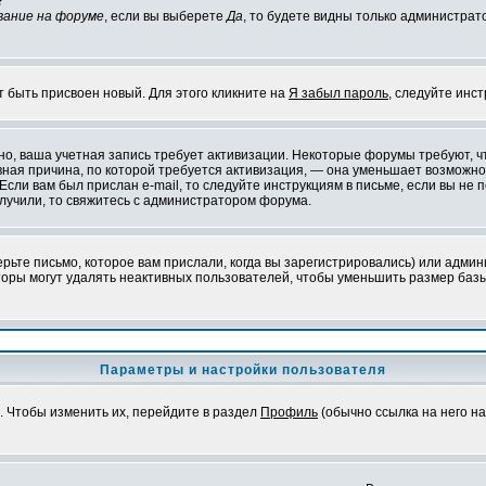
?
вание на форуме
, если вы выберете
Да
, то будете видны только администрат
т быть присвоен новый. Для этого кликните на
Я забыл пароль
, следуйте инс
ожно, ваша учетная запись требует активизации. Некоторые форумы требуют,
лавная причина, по которой требуется активизация, — она уменьшает возмож
Если вам был прислан e-mail, то следуйте инструкциям в письме, если вы не п
олучили, то свяжитесь с администратором форума.
ьте письмо, которое вам прислали, когда вы зарегистрировались) или админ
оры могут удалять неактивных пользователей, чтобы уменьшить размер базы
Параметры и настройки пользователя
. Чтобы изменить их, перейдите в раздел
Профиль
(обычно ссылка на него на