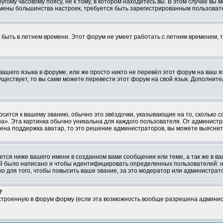
ому часовому поясу, не к тому, в котором находитесь вы. В этом случае вы м
ля смены большинства настроек, требуется быть зарегистрированным пользоват
т быть в летнем времени. Этот форум не умеет работать с летним временем, 
 вашего языка в форуме, или же просто никто не перевёл этот форум на ваш 
существует, то вы сами можете перевести этот форум на свой язык. Дополни
осится к вашему званию, обычно это звёздочки, указывающие на то, сколько 
». Эта картинка обычно уникальна для каждого пользователя. От администрат
чена поддержка аватар, то это решение администраторов, вы можете выяснит
тся ниже вашего имени в созданном вами сообщении или теме, а так же в ва
ний было написано и чтобы идентифицировать определенных пользователей:
 для того, чтобы повысить ваше звание, за это модератор или администрат
?
встроенную в форум форму (если эта возможность вообще разрешена админис