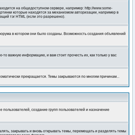
аходится на общедоступном сервере, например: http://www.some-
 картинки которые находятся за механизмом авторизации, например в
ующий тэг HTML (если это разрешено).
форума в котором они было созданы. Возможность создания объявлений
то важную информацию, и вам стоит прочесть их, как только у вас
томатически прекращается. Темы закрываются по многим причинам...
е пользователей, создание групп пользователей и назначение
алять, закрывать и вновь открывать темы, перемещать и разделять темы