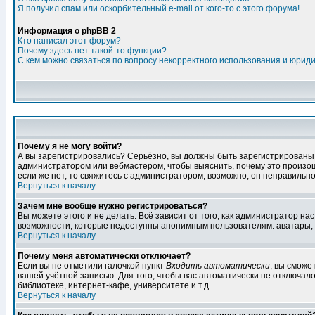
Я получил спам или оскорбительный e-mail от кого-то с этого форума!
Информация о phpBB 2
Кто написал этот форум?
Почему здесь нет такой-то функции?
С кем можно связаться по вопросу некорректного использования и юрид
Почему я не могу войти?
А вы зарегистрировались? Серьёзно, вы должны быть зарегистрированы дл
администратором или вебмастером, чтобы выяснить, почему это произошл
если же нет, то свяжитесь с администратором, возможно, он неправильн
Вернуться к началу
Зачем мне вообще нужно регистрироваться?
Вы можете этого и не делать. Всё зависит от того, как администратор 
возможности, которые недоступны анонимным пользователям: аватары, лич
Вернуться к началу
Почему меня автоматически отключает?
Если вы не отметили галочкой пункт
Входить автоматически
, вы сможе
вашей учётной записью. Для того, чтобы вас автоматически не отключал
библиотеке, интернет-кафе, университете и т.д.
Вернуться к началу