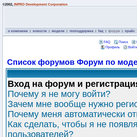
©2002,
INPRO Development Corporation
о компании
:
новости
:
модели
:
техподдержка
:
faq
:
форум
:
прайс
FAQ
Поиск
Профиль
Войти
Список форумов Форум по моде
Вход на форум и регистраци
Почему я не могу войти?
Зачем мне вообще нужно реги
Почему меня автоматически о
Как сделать, чтобы я не появл
пользователей?