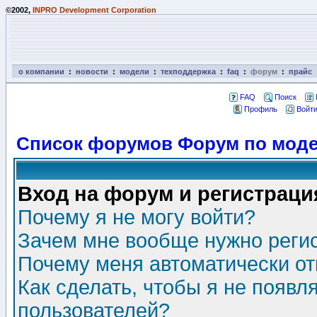
©2002,
INPRO Development Corporation
о компании
:
новости
:
модели
:
техподдержка
:
faq
:
форум
:
прайс
FAQ
Поиск
Профиль
Войти
Список форумов Форум по моде
Вход на форум и регистраци
Почему я не могу войти?
Зачем мне вообще нужно реги
Почему меня автоматически о
Как сделать, чтобы я не появл
пользователей?