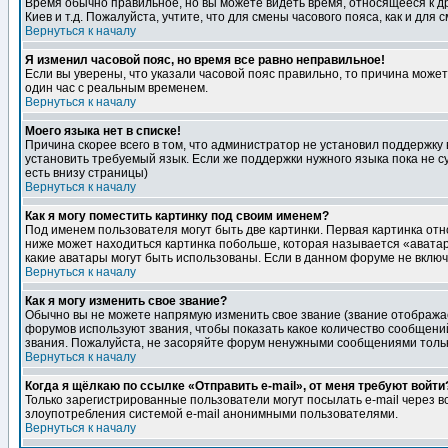
Время обычно правильное, но вы можете видеть время, относящееся к друг
Киев и т.д. Пожалуйста, учтите, что для смены часового пояса, как и д
Вернуться к началу
Я изменил часовой пояс, но время все равно неправильное!
Если вы уверены, что указали часовой пояс правильно, то причина може
один час с реальным временем.
Вернуться к началу
Моего языка нет в списке!
Причина скорее всего в том, что администратор не установил поддержку
установить требуемый язык. Если же поддержки нужного языка пока не 
есть внизу страницы)
Вернуться к началу
Как я могу поместить картинку под своим именем?
Под именем пользователя могут быть две картинки. Первая картинка отн
ниже может находиться картинка побольше, которая называется «аватара
какие аватары могут быть использованы. Если в данном форуме не вклю
Вернуться к началу
Как я могу изменить свое звание?
Обычно вы не можете напрямую изменить свое звание (звание отображае
форумов используют звания, чтобы показать какое количество сообще
звания. Пожалуйста, не засоряйте форум ненужными сообщениями только
Вернуться к началу
Когда я щёлкаю по ссылке «Отправить e-mail», от меня требуют войти
Только зарегистрированные пользователи могут посылать e-mail через 
злоупотребления системой e-mail анонимными пользователями.
Вернуться к началу