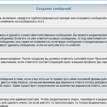
Создание сообщений
ам, возможно, придется зарегистрироваться прежде чем отправить сообщение
отвечать на сообщения и т.д.
)
ать и удалять только свои собственные сообщения. Вы можете редактироват
ообщению. Если кто-то уже ответил на ваше сообщение, то под ним появится
 сообщение, она также не появляется, если ваше сообщение отредактировал 
могут удалить сообщение, если на него уже кто-то ответил.
 своем профиле. После создания вы должны отметить галочкой пункт
Присоед
 умолчанию, если отметите соответствующий пункт в вашем профиле (вы смо
сообщение в теме, если у вас есть на то права) чуть ниже основной формы д
ы ввести тему опроса, затем как минимум два варианта ответа (чтобы добавит
й опрос. Также существует ограничение на количество вариантов ответа, он
ераторы или администраторы. Чтобы редактировать опрос, перейдите к редакт
ь или удалять опрос, но если уже кто-то проголосовал, то только модераторы
овали.