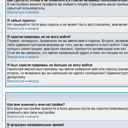
Как сделать, чтобы я не появлялся в списке активных пользователей
В настройках вашего профиля вы найдете опцию
Скрывать ваше пребы
скрытый пользователь.
Вернуться к началу
Я забыл пароль!
Не паникуйте! Хотя ваш пароль и не может быть восстановлен, вам може
Вернуться к началу
Я зарегистрирован, но не могу войти!
Первое: проверьте, правильно ли вы ввели имя и пароль. Второе: возм
либо администратором форума до того, как вы сможете в него войти. Г
процесс регистрации, вам было сказано, требуется активизация или нет. 
Если же вы уверены, что ввели правильный адрес e-mail, но письма не п
Вернуться к началу
Я был зарегистрирован, но больше не могу войти!
Наиболее вероятные причины: вы ввели неверное имя или пароль (провер
второе, то возможно вы не написали ни одного сообщения? Администрат
дискуссиях.
Вернуться к началу
Как мне изменить мои настройки?
Все ваши настройки хранятся в базе данных (если вы зарегистрированы)
изменить все свои настройки
Вернуться к началу
В форумах неправильное время!