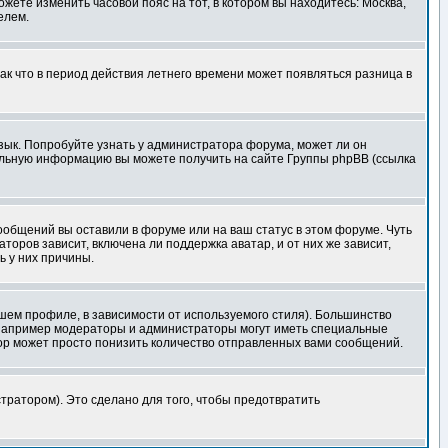
ожете изменить часовой пояс на тот, в котором вы находитесь: Москва,
елем.
так что в период действия летнего времени может появляться разница в
язык. Попробуйте узнать у администратора форума, может ли он
тельную информацию вы можете получить на сайте Группы phpBB (ссылка
сообщений вы оставили в форуме или на ваш статус в этом форуме. Чуть
оров зависит, включена ли поддержка аватар, и от них же зависит,
ь у них причины.
шем профиле, в зависимости от используемого стиля). Большинство
 например модераторы и администраторы могут иметь специальные
ор может просто понизить количество отправленных вами сообщений.
тратором). Это сделано для того, чтобы предотвратить