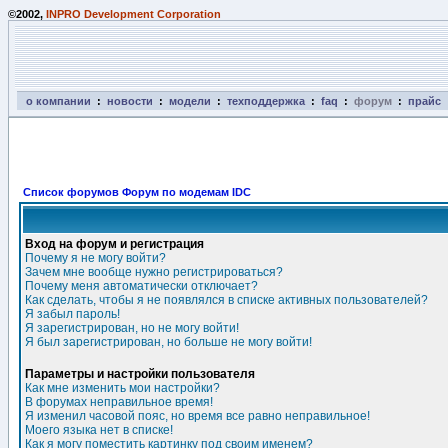
©2002,
INPRO Development Corporation
о компании
:
новости
:
модели
:
техподдержка
:
faq
:
форум
:
прайс
Список форумов Форум по модемам IDC
Вход на форум и регистрация
Почему я не могу войти?
Зачем мне вообще нужно регистрироваться?
Почему меня автоматически отключает?
Как сделать, чтобы я не появлялся в списке активных пользователей?
Я забыл пароль!
Я зарегистрирован, но не могу войти!
Я был зарегистрирован, но больше не могу войти!
Параметры и настройки пользователя
Как мне изменить мои настройки?
В форумах неправильное время!
Я изменил часовой пояс, но время все равно неправильное!
Моего языка нет в списке!
Как я могу поместить картинку под своим именем?