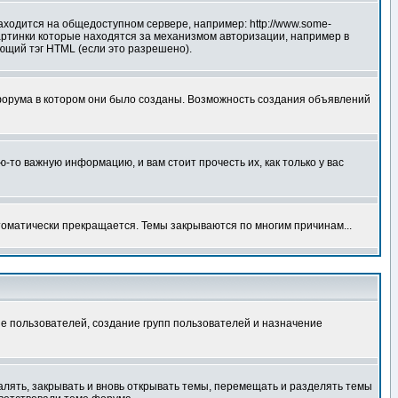
аходится на общедоступном сервере, например: http://www.some-
 картинки которые находятся за механизмом авторизации, например в
ующий тэг HTML (если это разрешено).
форума в котором они было созданы. Возможность создания объявлений
то важную информацию, и вам стоит прочесть их, как только у вас
томатически прекращается. Темы закрываются по многим причинам...
е пользователей, создание групп пользователей и назначение
алять, закрывать и вновь открывать темы, перемещать и разделять темы