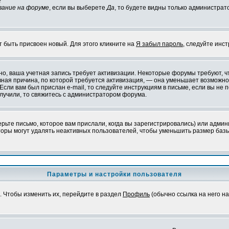
?
вание на форуме
, если вы выберете
Да
, то будете видны только администрат
т быть присвоен новый. Для этого кликните на
Я забыл пароль
, следуйте инс
ожно, ваша учетная запись требует активизации. Некоторые форумы требуют,
лавная причина, по которой требуется активизация, — она уменьшает возмож
Если вам был прислан e-mail, то следуйте инструкциям в письме, если вы не п
олучили, то свяжитесь с администратором форума.
ьте письмо, которое вам прислали, когда вы зарегистрировались) или админ
оры могут удалять неактивных пользователей, чтобы уменьшить размер базы
Параметры и настройки пользователя
. Чтобы изменить их, перейдите в раздел
Профиль
(обычно ссылка на него на