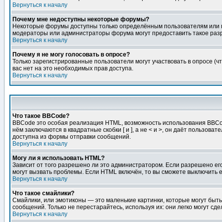
Вернуться к началу
Почему мне недоступны некоторые форумы?
Некоторые форумы доступны только определённым пользователям или гр
модераторы или администраторы форума могут предоставить такое разр
Вернуться к началу
Почему я не могу голосовать в опросе?
Только зарегистрированные пользователи могут участвовать в опросе (чт
вас нет на это необходимых прав доступа.
Вернуться к началу
Что такое BBCode?
BBCode это особая реализация HTML, возможность использования BBCod
нём заключаются в квадратные скобки [ и ], а не < и >, он даёт польз
доступна из формы отправки сообщений.
Вернуться к началу
Могу ли я использовать HTML?
Зависит от того разрешено ли это администратором. Если разрешено его 
могут вызвать проблемы. Если HTML включён, то вы сможете выключить 
Вернуться к началу
Что такое смайлики?
Смайлики, или эмотиконы — это маленькие картинки, которые могут быть 
сообщений. Только не перестарайтесь, используя их: они легко могут с
Вернуться к началу