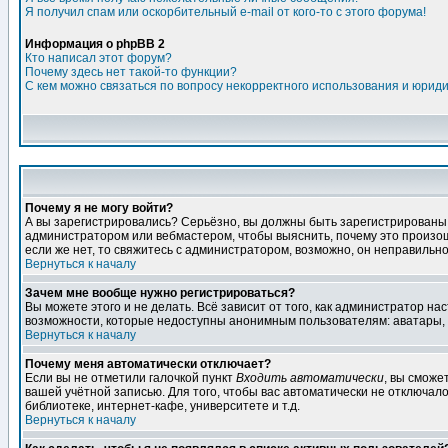
Я получил спам или оскорбительный e-mail от кого-то с этого форума!
Информация о phpBB 2
Кто написал этот форум?
Почему здесь нет такой-то функции?
С кем можно связаться по вопросу некорректного использования и юрид
Почему я не могу войти?
А вы зарегистрировались? Серьёзно, вы должны быть зарегистрированы дл
администратором или вебмастером, чтобы выяснить, почему это произошл
если же нет, то свяжитесь с администратором, возможно, он неправильн
Вернуться к началу
Зачем мне вообще нужно регистрироваться?
Вы можете этого и не делать. Всё зависит от того, как администратор 
возможности, которые недоступны анонимным пользователям: аватары, лич
Вернуться к началу
Почему меня автоматически отключает?
Если вы не отметили галочкой пункт
Входить автоматически
, вы сможе
вашей учётной записью. Для того, чтобы вас автоматически не отключал
библиотеке, интернет-кафе, университете и т.д.
Вернуться к началу