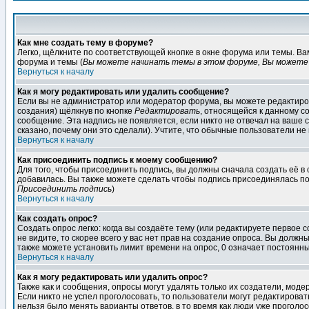
Как мне создать тему в форуме?
Легко, щёлкните по соответствующей кнопке в окне форума или темы. В
форума и темы (
Вы можете начинать темы в этом форуме, Вы можете 
Вернуться к началу
Как я могу редактировать или удалить сообщение?
Если вы не администратор или модератор форума, вы можете редактиров
создания) щёлкнув по кнопке
Редактировать
, относящейся к данному с
сообщение. Эта надпись не появляется, если никто не отвечал на ваше
сказано, почему они это сделали). Учтите, что обычные пользователи не 
Вернуться к началу
Как присоединить подпись к моему сообщению?
Для того, чтобы присоединить подпись, вы должны сначала создать её в
добавилась. Вы также можете сделать чтобы подпись присоединялась по
Присоединить подпись
)
Вернуться к началу
Как создать опрос?
Создать опрос легко: когда вы создаёте тему (или редактируете первое 
не видите, то скорее всего у вас нет прав на создание опроса. Вы должн
также можете установить лимит времени на опрос, 0 означает постоянны
Вернуться к началу
Как я могу редактировать или удалить опрос?
Также как и сообщения, опросы могут удалять только их создатели, мод
Если никто не успел проголосовать, то пользователи могут редактироват
нельзя было менять варианты ответов, в то время как люди уже проголос