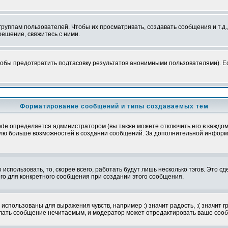
уппам пользователей. Чтобы их просматривать, создавать сообщения и т.д.
ешение, свяжитесь с ними.
обы предотвратить подтасовку результатов анонимными пользователями). Если
Форматирование сообщений и типы создаваемых тем
e определяется администратором (вы также можете отключить его в каждом 
ователю больше возможностей в создании сообщений. За дополнительной инфо
использовать, то, скорее всего, работать будут лишь несколько тэгов. Это с
его для конкретного сообщения при создании этого сообщения.
использованы для выражения чувств, например :) значит радость, :( значит 
делать сообщение нечитаемым, и модератор может отредактировать ваше сооб