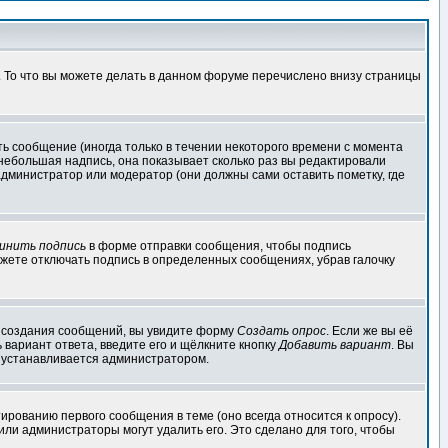
. То что вы можете делать в данном форуме перечислено внизу страницы
ь сообщение (иногда только в течении некоторого времени с момента
 небольшая надпись, она показывает сколько раз вы редактировали
администратор или модератор (они должны сами оставить пометку, где
инить подпись
в форме отправки сообщения, чтобы подпись
жете отключать подпись в определенных сообщениях, убрав галочку
ля создания сообщений, вы увидите форму
Создать опрос
. Если же вы её
ь вариант ответа, введите его и щёлкните кнопку
Добавить вариант
. Вы
о устанавливается администратором.
ированию первого сообщения в теме (оно всегда относится к опросу).
 или администраторы могут удалить его. Это сделано для того, чтобы