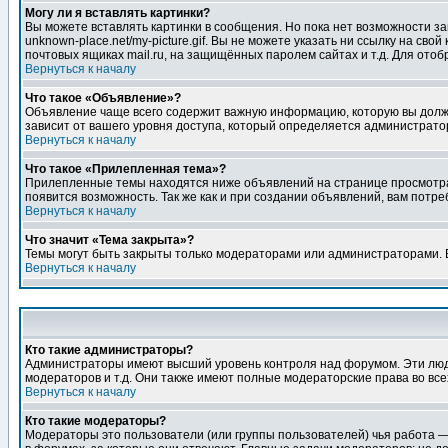
Могу ли я вставлять картинки?
Вы можете вставлять картинки в сообщения. Но пока нет возможности заг
unknown-place.net/my-picture.gif. Вы не можете указать ни ссылку на с
почтовых ящиках mail.ru, на защищённых паролем сайтах и т.д. Для ото
Вернуться к началу
Что такое «Объявление»?
Объявление чаще всего содержит важную информацию, которую вы должн
зависит от вашего уровня доступа, который определяется администрато
Вернуться к началу
Что такое «Прилепленная тема»?
Прилепленные темы находятся ниже объявлений на странице просмотра фо
появится возможность. Так же как и при создании объявлений, вам потр
Вернуться к началу
Что значит «Тема закрыта»?
Темы могут быть закрыты только модераторами или администраторами. В
Вернуться к началу
Кто такие администраторы?
Администраторы имеют высший уровень контроля над форумом. Эти люди
модераторов и т.д. Они также имеют полные модераторские права во все
Вернуться к началу
Кто такие модераторы?
Модераторы это пользователи (или группы пользователей) чья работа —