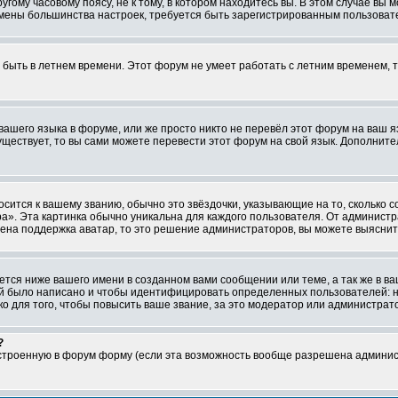
ому часовому поясу, не к тому, в котором находитесь вы. В этом случае вы м
ля смены большинства настроек, требуется быть зарегистрированным пользоват
т быть в летнем времени. Этот форум не умеет работать с летним временем, 
 вашего языка в форуме, или же просто никто не перевёл этот форум на ваш 
существует, то вы сами можете перевести этот форум на свой язык. Дополни
осится к вашему званию, обычно это звёздочки, указывающие на то, сколько 
». Эта картинка обычно уникальна для каждого пользователя. От администрат
чена поддержка аватар, то это решение администраторов, вы можете выяснит
тся ниже вашего имени в созданном вами сообщении или теме, а так же в ва
ний было написано и чтобы идентифицировать определенных пользователей:
 для того, чтобы повысить ваше звание, за это модератор или администрат
?
встроенную в форум форму (если эта возможность вообще разрешена админис