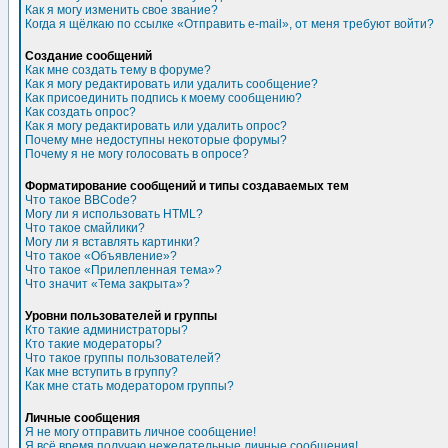
Как я могу изменить свое звание?
Когда я щёлкаю по ссылке «Отправить e-mail», от меня требуют войти?
Создание сообщений
Как мне создать тему в форуме?
Как я могу редактировать или удалить сообщение?
Как присоединить подпись к моему сообщению?
Как создать опрос?
Как я могу редактировать или удалить опрос?
Почему мне недоступны некоторые форумы?
Почему я не могу голосовать в опросе?
Форматирование сообщений и типы создаваемых тем
Что такое BBCode?
Могу ли я использовать HTML?
Что такое смайлики?
Могу ли я вставлять картинки?
Что такое «Объявление»?
Что такое «Прилепленная тема»?
Что значит «Тема закрыта»?
Уровни пользователей и группы
Кто такие администраторы?
Кто такие модераторы?
Что такое группы пользователей?
Как мне вступить в группу?
Как мне стать модератором группы?
Личные сообщения
Я не могу отправить личное сообщение!
Я всё время получаю нежелательные личные сообщения!