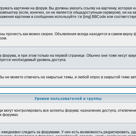
ружать картинки на форум. Вы должны указать ссылку на картинку, которая н
вой компьютер (если, конечно, он не является общедоступным сервером), ни на
бражения картинки в сообщении используйте тэг [img] BBCode или соответств
ы прочесть как можно скорее. Объявления всегда находится в самом верху 
ром.
рума, и при этом только на первой странице. Обычно они тоже несут какую-
ебуется необходимый уровень доступа.
ы не можете отвечать на закрытые темы, и любой опрос в закрытой теме ав
Уровни пользователей и группы
 могут контролировать все аспекты форума: назначение доступа, отключени
х форумах.
 ежедневно следить за форумами. У них есть возможность редактировать, уд