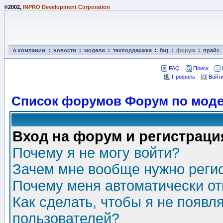
©2002,
INPRO Development Corporation
о компании
:
новости
:
модели
:
техподдержка
:
faq
:
форум
:
прайс
FAQ
Поиск
Профиль
Войти
Список форумов Форум по моде
Вход на форум и регистраци
Почему я не могу войти?
Зачем мне вообще нужно реги
Почему меня автоматически о
Как сделать, чтобы я не появл
пользователей?