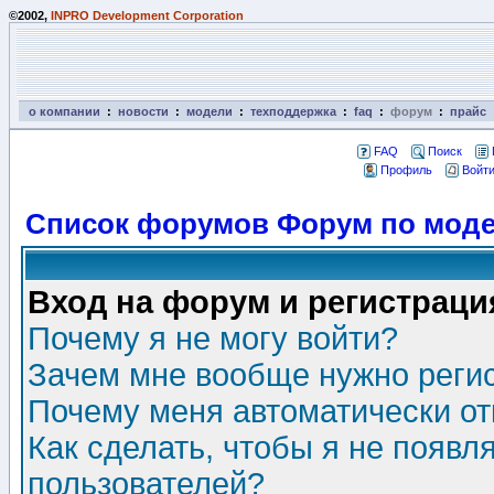
©2002,
INPRO Development Corporation
о компании
:
новости
:
модели
:
техподдержка
:
faq
:
форум
:
прайс
FAQ
Поиск
Профиль
Войти
Список форумов Форум по моде
Вход на форум и регистраци
Почему я не могу войти?
Зачем мне вообще нужно реги
Почему меня автоматически о
Как сделать, чтобы я не появл
пользователей?