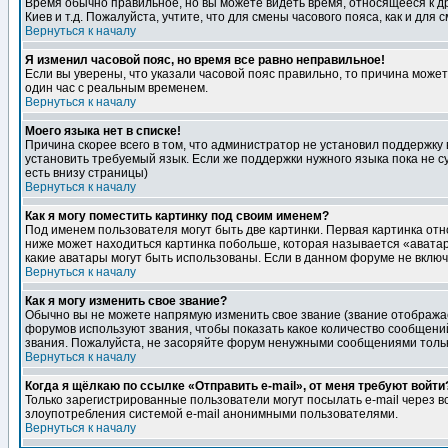
Время обычно правильное, но вы можете видеть время, относящееся к друг
Киев и т.д. Пожалуйста, учтите, что для смены часового пояса, как и д
Вернуться к началу
Я изменил часовой пояс, но время все равно неправильное!
Если вы уверены, что указали часовой пояс правильно, то причина може
один час с реальным временем.
Вернуться к началу
Моего языка нет в списке!
Причина скорее всего в том, что администратор не установил поддержку
установить требуемый язык. Если же поддержки нужного языка пока не 
есть внизу страницы)
Вернуться к началу
Как я могу поместить картинку под своим именем?
Под именем пользователя могут быть две картинки. Первая картинка отн
ниже может находиться картинка побольше, которая называется «аватара
какие аватары могут быть использованы. Если в данном форуме не вклю
Вернуться к началу
Как я могу изменить свое звание?
Обычно вы не можете напрямую изменить свое звание (звание отображае
форумов используют звания, чтобы показать какое количество сообще
звания. Пожалуйста, не засоряйте форум ненужными сообщениями только
Вернуться к началу
Когда я щёлкаю по ссылке «Отправить e-mail», от меня требуют войти
Только зарегистрированные пользователи могут посылать e-mail через 
злоупотребления системой e-mail анонимными пользователями.
Вернуться к началу