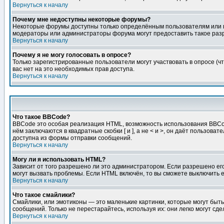
Вернуться к началу
Почему мне недоступны некоторые форумы?
Некоторые форумы доступны только определённым пользователям или гр
модераторы или администраторы форума могут предоставить такое разр
Вернуться к началу
Почему я не могу голосовать в опросе?
Только зарегистрированные пользователи могут участвовать в опросе (чт
вас нет на это необходимых прав доступа.
Вернуться к началу
Что такое BBCode?
BBCode это особая реализация HTML, возможность использования BBCod
нём заключаются в квадратные скобки [ и ], а не < и >, он даёт польз
доступна из формы отправки сообщений.
Вернуться к началу
Могу ли я использовать HTML?
Зависит от того разрешено ли это администратором. Если разрешено его 
могут вызвать проблемы. Если HTML включён, то вы сможете выключить 
Вернуться к началу
Что такое смайлики?
Смайлики, или эмотиконы — это маленькие картинки, которые могут быть 
сообщений. Только не перестарайтесь, используя их: они легко могут с
Вернуться к началу