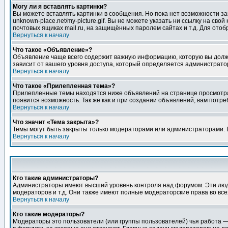
Могу ли я вставлять картинки?
Вы можете вставлять картинки в сообщения. Но пока нет возможности заг
unknown-place.net/my-picture.gif. Вы не можете указать ни ссылку на с
почтовых ящиках mail.ru, на защищённых паролем сайтах и т.д. Для ото
Вернуться к началу
Что такое «Объявление»?
Объявление чаще всего содержит важную информацию, которую вы должн
зависит от вашего уровня доступа, который определяется администрато
Вернуться к началу
Что такое «Прилепленная тема»?
Прилепленные темы находятся ниже объявлений на странице просмотра фо
появится возможность. Так же как и при создании объявлений, вам потр
Вернуться к началу
Что значит «Тема закрыта»?
Темы могут быть закрыты только модераторами или администраторами. В
Вернуться к началу
Кто такие администраторы?
Администраторы имеют высший уровень контроля над форумом. Эти люди
модераторов и т.д. Они также имеют полные модераторские права во все
Вернуться к началу
Кто такие модераторы?
Модераторы это пользователи (или группы пользователей) чья работа —