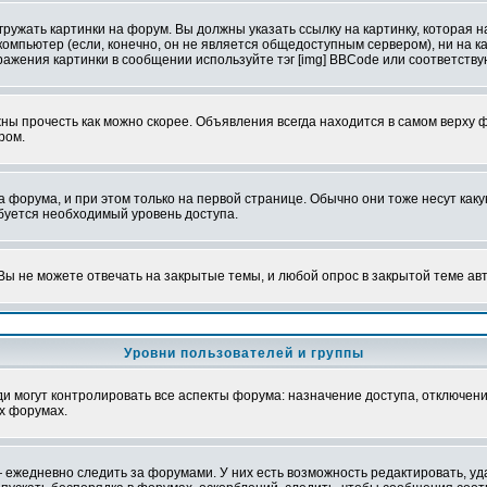
ружать картинки на форум. Вы должны указать ссылку на картинку, которая н
вой компьютер (если, конечно, он не является общедоступным сервером), ни на
бражения картинки в сообщении используйте тэг [img] BBCode или соответств
ы прочесть как можно скорее. Объявления всегда находится в самом верху 
ром.
рума, и при этом только на первой странице. Обычно они тоже несут какую-
ебуется необходимый уровень доступа.
ы не можете отвечать на закрытые темы, и любой опрос в закрытой теме ав
Уровни пользователей и группы
 могут контролировать все аспекты форума: назначение доступа, отключени
х форумах.
 ежедневно следить за форумами. У них есть возможность редактировать, уд