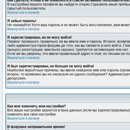
Как сделать, чтобы я не появлялся в списке активных пользователей
В настройках вашего профиля вы найдете опцию
Скрывать ваше пребы
скрытый пользователь.
Вернуться к началу
Я забыл пароль!
Не паникуйте! Хотя ваш пароль и не может быть восстановлен, вам може
Вернуться к началу
Я зарегистрирован, но не могу войти!
Первое: проверьте, правильно ли вы ввели имя и пароль. Второе: возм
либо администратором форума до того, как вы сможете в него войти. Г
процесс регистрации, вам было сказано, требуется активизация или нет. 
Если же вы уверены, что ввели правильный адрес e-mail, но письма не п
Вернуться к началу
Я был зарегистрирован, но больше не могу войти!
Наиболее вероятные причины: вы ввели неверное имя или пароль (провер
второе, то возможно вы не написали ни одного сообщения? Администрат
дискуссиях.
Вернуться к началу
Как мне изменить мои настройки?
Все ваши настройки хранятся в базе данных (если вы зарегистрированы)
изменить все свои настройки
Вернуться к началу
В форумах неправильное время!