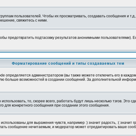
уппам пользователей. Чтобы их просматривать, создавать сообщения и т.д.
ешение, свяжитесь с ними.
обы предотвратить подтасовку результатов анонимными пользователями). Если
Форматирование сообщений и типы создаваемых тем
e определяется администратором (вы также можете отключить его в каждом 
ователю больше возможностей в создании сообщений. За дополнительной инфо
использовать, то, скорее всего, работать будут лишь несколько тэгов. Это с
его для конкретного сообщения при создании этого сообщения.
использованы для выражения чувств, например :) значит радость, :( значит 
делать сообщение нечитаемым, и модератор может отредактировать ваше сооб