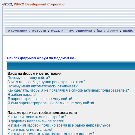
©2002,
INPRO Development Corporation
о компании
:
новости
:
модели
:
техподдержка
:
faq
:
форум
:
прайс
Список форумов Форум по модемам IDC
Вход на форум и регистрация
Почему я не могу войти?
Зачем мне вообще нужно регистрироваться?
Почему меня автоматически отключает?
Как сделать, чтобы я не появлялся в списке активных пользователей?
Я забыл пароль!
Я зарегистрирован, но не могу войти!
Я был зарегистрирован, но больше не могу войти!
Параметры и настройки пользователя
Как мне изменить мои настройки?
В форумах неправильное время!
Я изменил часовой пояс, но время все равно неправильное!
Моего языка нет в списке!
Как я могу поместить картинку под своим именем?