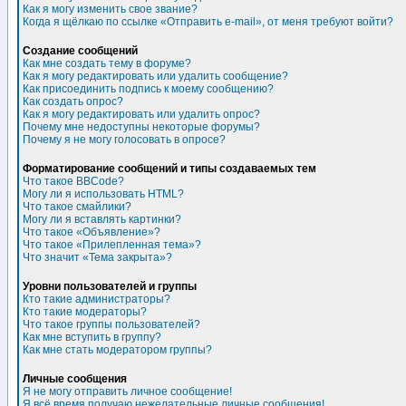
Как я могу изменить свое звание?
Когда я щёлкаю по ссылке «Отправить e-mail», от меня требуют войти?
Создание сообщений
Как мне создать тему в форуме?
Как я могу редактировать или удалить сообщение?
Как присоединить подпись к моему сообщению?
Как создать опрос?
Как я могу редактировать или удалить опрос?
Почему мне недоступны некоторые форумы?
Почему я не могу голосовать в опросе?
Форматирование сообщений и типы создаваемых тем
Что такое BBCode?
Могу ли я использовать HTML?
Что такое смайлики?
Могу ли я вставлять картинки?
Что такое «Объявление»?
Что такое «Прилепленная тема»?
Что значит «Тема закрыта»?
Уровни пользователей и группы
Кто такие администраторы?
Кто такие модераторы?
Что такое группы пользователей?
Как мне вступить в группу?
Как мне стать модератором группы?
Личные сообщения
Я не могу отправить личное сообщение!
Я всё время получаю нежелательные личные сообщения!