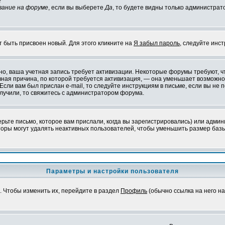
?
вание на форуме
, если вы выберете
Да
, то будете видны только администрат
т быть присвоен новый. Для этого кликните на
Я забыл пароль
, следуйте инс
ожно, ваша учетная запись требует активизации. Некоторые форумы требуют,
лавная причина, по которой требуется активизация, — она уменьшает возмож
Если вам был прислан e-mail, то следуйте инструкциям в письме, если вы не п
олучили, то свяжитесь с администратором форума.
ьте письмо, которое вам прислали, когда вы зарегистрировались) или админ
оры могут удалять неактивных пользователей, чтобы уменьшить размер базы
Параметры и настройки пользователя
. Чтобы изменить их, перейдите в раздел
Профиль
(обычно ссылка на него на