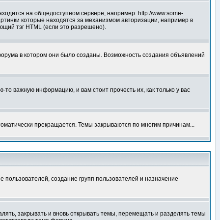
аходится на общедоступном сервере, например: http://www.some-
 картинки которые находятся за механизмом авторизации, например в
ующий тэг HTML (если это разрешено).
форума в котором они было созданы. Возможность создания объявлений
то важную информацию, и вам стоит прочесть их, как только у вас
томатически прекращается. Темы закрываются по многим причинам...
е пользователей, создание групп пользователей и назначение
алять, закрывать и вновь открывать темы, перемещать и разделять темы