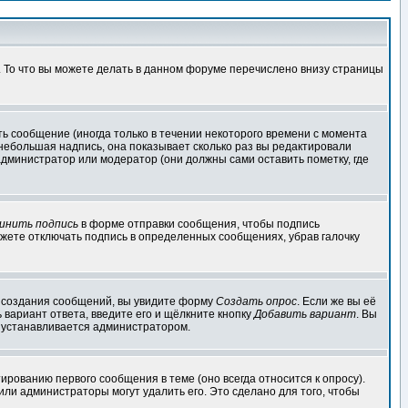
. То что вы можете делать в данном форуме перечислено внизу страницы
ь сообщение (иногда только в течении некоторого времени с момента
 небольшая надпись, она показывает сколько раз вы редактировали
администратор или модератор (они должны сами оставить пометку, где
инить подпись
в форме отправки сообщения, чтобы подпись
жете отключать подпись в определенных сообщениях, убрав галочку
ля создания сообщений, вы увидите форму
Создать опрос
. Если же вы её
ь вариант ответа, введите его и щёлкните кнопку
Добавить вариант
. Вы
о устанавливается администратором.
ированию первого сообщения в теме (оно всегда относится к опросу).
 или администраторы могут удалить его. Это сделано для того, чтобы