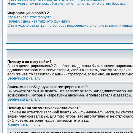
Я получил спам или оскорбительный e-mail от кого-то с этого форума!
Информация о phpBB 2
Кто написал этот форум?
Почему здесь нет такой-то функции?
С кем можно связаться по вопросу некорректного использования и юрид
Почему я не могу войти?
А вы зарегистрировались? Серьёзно, вы должны быть зарегистрированы дл
администратором или вебмастером, чтобы выяснить, почему это произошл
если же нет, то свяжитесь с администратором, возможно, он неправильн
Вернуться к началу
Зачем мне вообще нужно регистрироваться?
Вы можете этого и не делать. Всё зависит от того, как администратор 
возможности, которые недоступны анонимным пользователям: аватары, лич
Вернуться к началу
Почему меня автоматически отключает?
Если вы не отметили галочкой пункт
Входить автоматически
, вы сможе
вашей учётной записью. Для того, чтобы вас автоматически не отключал
библиотеке, интернет-кафе, университете и т.д.
Вернуться к началу