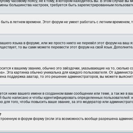
ому часовому поясу, не к тому, в котором находитесь вы. В этом случае вы м
ля смены большинства настроек, требуется быть зарегистрированным пользоват
т быть в летнем времени. Этот форум не умеет работать с летним временем, 
 вашего языка в форуме, или же просто никто не перевёл этот форум на ваш 
существует, то вы сами можете перевести этот форум на свой язык. Дополни
осится к вашему званию, обычно это звёздочки, указывающие на то, сколько 
». Эта картинка обычно уникальна для каждого пользователя. От администрат
чена поддержка аватар, то это решение администраторов, вы можете выяснит
тся ниже вашего имени в созданном вами сообщении или теме, а так же в ва
ний было написано и чтобы идентифицировать определенных пользователей:
 для того, чтобы повысить ваше звание, за это модератор или администрат
?
встроенную в форум форму (если эта возможность вообще разрешена админис