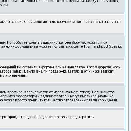
ожете изменить часовой пояс на тот, в котором вы находитесь: Москва,
елем.
так что в период действия летнего времени может появляться разница в
язык. Попробуйте узнать у администратора форума, может ли он
тельную информацию вы можете получить на сайте Группы phpBB (ссылка
сообщений вы оставили в форуме или на ваш статус в этом форуме. Чуть
оров зависит, включена ли поддержка аватар, и от них же зависит,
ь у них причины.
шем профиле, в зависимости от используемого стиля). Большинство
 например модераторы и администраторы могут иметь специальные
ор может просто понизить количество отправленных вами сообщений.
тратором). Это сделано для того, чтобы предотвратить