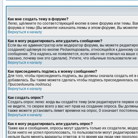
Как мне создать тему в форуме?
Легко, щёлкните по соответствующей кнопке в окне форума или темы. В
форума и темы (
Вы можете начинать темы в этом форуме, Вы можете 
Вернуться к началу
Как я могу редактировать или удалить сообщение?
Если вы не администратор или модератор форума, вы можете редактиров
создания) щёлкнув по кнопке
Редактировать
, относящейся к данному с
сообщение. Эта надпись не появляется, если никто не отвечал на ваше
сказано, почему они это сделали). Учтите, что обычные пользователи не 
Вернуться к началу
Как присоединить подпись к моему сообщению?
Для того, чтобы присоединить подпись, вы должны сначала создать её в
добавилась. Вы также можете сделать чтобы подпись присоединялась по
Присоединить подпись
)
Вернуться к началу
Как создать опрос?
Создать опрос легко: когда вы создаёте тему (или редактируете первое 
не видите, то скорее всего у вас нет прав на создание опроса. Вы должн
также можете установить лимит времени на опрос, 0 означает постоянны
Вернуться к началу
Как я могу редактировать или удалить опрос?
Также как и сообщения, опросы могут удалять только их создатели, мод
Если никто не успел проголосовать, то пользователи могут редактироват
нельзя было менять варианты ответов, в то время как люди уже проголос