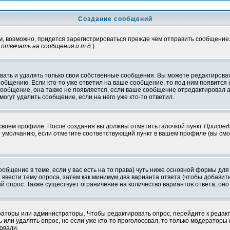
Создание сообщений
ам, возможно, придется зарегистрироваться прежде чем отправить сообщение
отвечать на сообщения и т.д.
)
ать и удалять только свои собственные сообщения. Вы можете редактироват
ообщению. Если кто-то уже ответил на ваше сообщение, то под ним появится
 сообщение, она также не появляется, если ваше сообщение отредактировал 
могут удалить сообщение, если на него уже кто-то ответил.
 своем профиле. После создания вы должны отметить галочкой пункт
Присоед
 умолчанию, если отметите соответствующий пункт в вашем профиле (вы смо
сообщение в теме, если у вас есть на то права) чуть ниже основной формы д
ы ввести тему опроса, затем как минимум два варианта ответа (чтобы добавит
й опрос. Также существует ограничение на количество вариантов ответа, он
ераторы или администраторы. Чтобы редактировать опрос, перейдите к редакт
ь или удалять опрос, но если уже кто-то проголосовал, то только модераторы
овали.