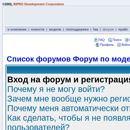
©2002,
INPRO Development Corporation
о компании
:
новости
:
модели
:
техподдержка
:
faq
:
форум
:
прайс
FAQ
Поиск
Профиль
Войти
Список форумов Форум по моде
Вход на форум и регистраци
Почему я не могу войти?
Зачем мне вообще нужно реги
Почему меня автоматически о
Как сделать, чтобы я не появл
пользователей?