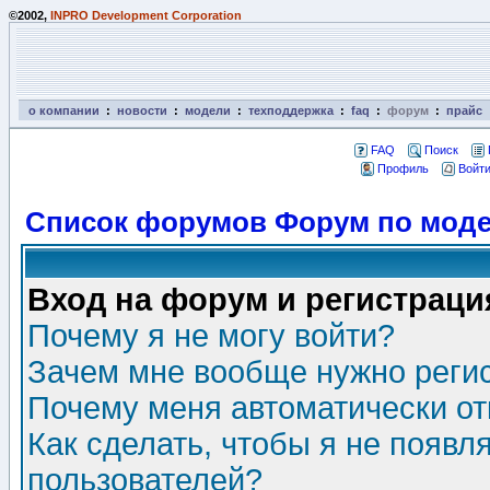
©2002,
INPRO Development Corporation
о компании
:
новости
:
модели
:
техподдержка
:
faq
:
форум
:
прайс
FAQ
Поиск
Профиль
Войти
Список форумов Форум по моде
Вход на форум и регистраци
Почему я не могу войти?
Зачем мне вообще нужно реги
Почему меня автоматически о
Как сделать, чтобы я не появл
пользователей?