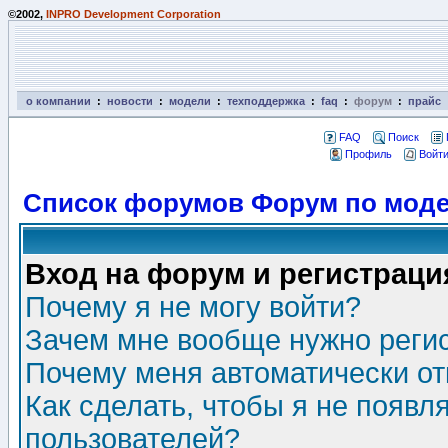
©2002,
INPRO Development Corporation
о компании
:
новости
:
модели
:
техподдержка
:
faq
:
форум
:
прайс
FAQ
Поиск
Профиль
Войти
Список форумов Форум по моде
Вход на форум и регистраци
Почему я не могу войти?
Зачем мне вообще нужно реги
Почему меня автоматически о
Как сделать, чтобы я не появл
пользователей?