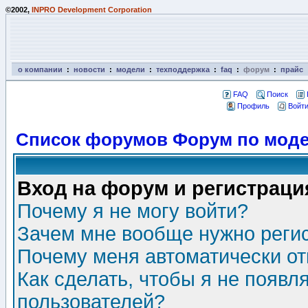
©2002,
INPRO Development Corporation
о компании
:
новости
:
модели
:
техподдержка
:
faq
:
форум
:
прайс
FAQ
Поиск
Профиль
Войти
Список форумов Форум по моде
Вход на форум и регистраци
Почему я не могу войти?
Зачем мне вообще нужно реги
Почему меня автоматически о
Как сделать, чтобы я не появл
пользователей?