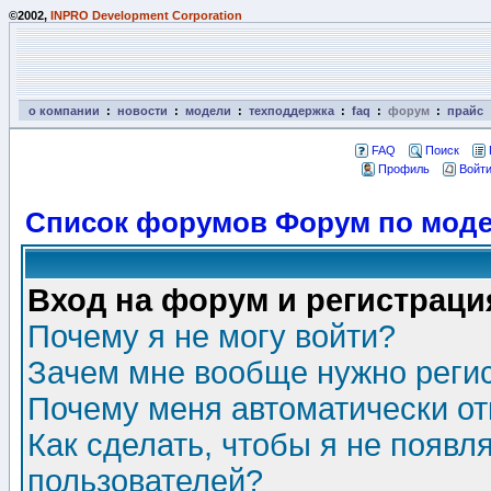
©2002,
INPRO Development Corporation
о компании
:
новости
:
модели
:
техподдержка
:
faq
:
форум
:
прайс
FAQ
Поиск
Профиль
Войти
Список форумов Форум по моде
Вход на форум и регистраци
Почему я не могу войти?
Зачем мне вообще нужно реги
Почему меня автоматически о
Как сделать, чтобы я не появл
пользователей?