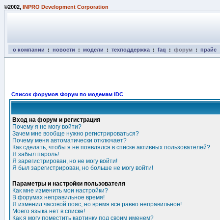
©2002,
INPRO Development Corporation
о компании
:
новости
:
модели
:
техподдержка
:
faq
:
форум
:
прайс
Список форумов Форум по модемам IDC
Вход на форум и регистрация
Почему я не могу войти?
Зачем мне вообще нужно регистрироваться?
Почему меня автоматически отключает?
Как сделать, чтобы я не появлялся в списке активных пользователей?
Я забыл пароль!
Я зарегистрирован, но не могу войти!
Я был зарегистрирован, но больше не могу войти!
Параметры и настройки пользователя
Как мне изменить мои настройки?
В форумах неправильное время!
Я изменил часовой пояс, но время все равно неправильное!
Моего языка нет в списке!
Как я могу поместить картинку под своим именем?