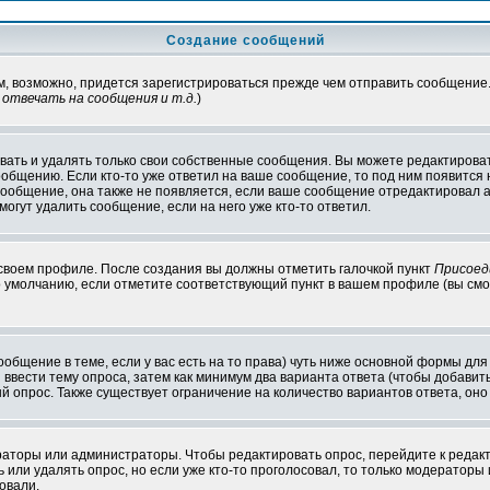
Создание сообщений
ам, возможно, придется зарегистрироваться прежде чем отправить сообщение
отвечать на сообщения и т.д.
)
ать и удалять только свои собственные сообщения. Вы можете редактироват
ообщению. Если кто-то уже ответил на ваше сообщение, то под ним появится
 сообщение, она также не появляется, если ваше сообщение отредактировал 
могут удалить сообщение, если на него уже кто-то ответил.
 своем профиле. После создания вы должны отметить галочкой пункт
Присоед
 умолчанию, если отметите соответствующий пункт в вашем профиле (вы смо
сообщение в теме, если у вас есть на то права) чуть ниже основной формы д
ы ввести тему опроса, затем как минимум два варианта ответа (чтобы добавит
й опрос. Также существует ограничение на количество вариантов ответа, он
ераторы или администраторы. Чтобы редактировать опрос, перейдите к редакт
ь или удалять опрос, но если уже кто-то проголосовал, то только модераторы
овали.