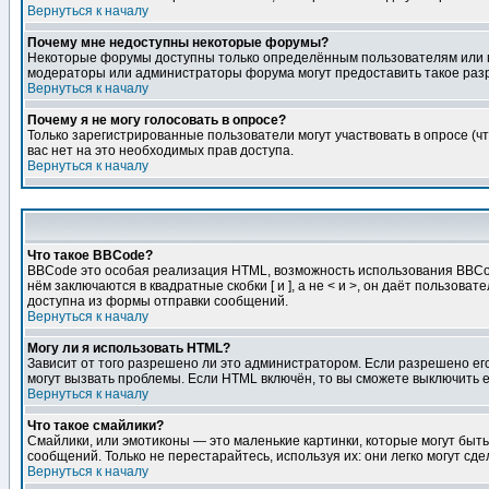
Вернуться к началу
Почему мне недоступны некоторые форумы?
Некоторые форумы доступны только определённым пользователям или гр
модераторы или администраторы форума могут предоставить такое разр
Вернуться к началу
Почему я не могу голосовать в опросе?
Только зарегистрированные пользователи могут участвовать в опросе (чт
вас нет на это необходимых прав доступа.
Вернуться к началу
Что такое BBCode?
BBCode это особая реализация HTML, возможность использования BBCod
нём заключаются в квадратные скобки [ и ], а не < и >, он даёт польз
доступна из формы отправки сообщений.
Вернуться к началу
Могу ли я использовать HTML?
Зависит от того разрешено ли это администратором. Если разрешено его 
могут вызвать проблемы. Если HTML включён, то вы сможете выключить 
Вернуться к началу
Что такое смайлики?
Смайлики, или эмотиконы — это маленькие картинки, которые могут быть 
сообщений. Только не перестарайтесь, используя их: они легко могут с
Вернуться к началу