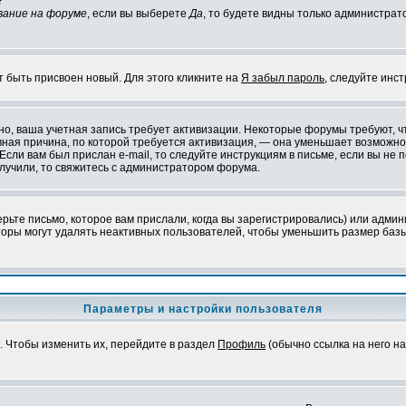
?
вание на форуме
, если вы выберете
Да
, то будете видны только администрат
т быть присвоен новый. Для этого кликните на
Я забыл пароль
, следуйте инс
ожно, ваша учетная запись требует активизации. Некоторые форумы требуют,
лавная причина, по которой требуется активизация, — она уменьшает возмож
Если вам был прислан e-mail, то следуйте инструкциям в письме, если вы не п
олучили, то свяжитесь с администратором форума.
ьте письмо, которое вам прислали, когда вы зарегистрировались) или админ
оры могут удалять неактивных пользователей, чтобы уменьшить размер базы
Параметры и настройки пользователя
. Чтобы изменить их, перейдите в раздел
Профиль
(обычно ссылка на него на