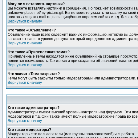
Могу ли я вставлять картинки?
Вы можете вставлять картинки в сообщения. Но пока нет возможности заг
unknown-place.net/my-picture.gif. Вы не можете указать ни ссылку на с
почтовых ящиках mail.ru, на защищённых паролем сайтах и т.д. Для ото
Вернуться к началу
Что такое «Объявление»?
Объявление чаще всего содержит важную информацию, которую вы должн
зависит от вашего уровня доступа, который определяется администрато
Вернуться к началу
Что такое «Прилепленная тема»?
Прилепленные темы находятся ниже объявлений на странице просмотра фо
появится возможность. Так же как и при создании объявлений, вам потр
Вернуться к началу
Что значит «Тема закрыта»?
Темы могут быть закрыты только модераторами или администраторами. В
Вернуться к началу
Кто такие администраторы?
Администраторы имеют высший уровень контроля над форумом. Эти люди
модераторов и т.д. Они также имеют полные модераторские права во все
Вернуться к началу
Кто такие модераторы?
Модераторы это пользователи (или группы пользователей) чья работа —