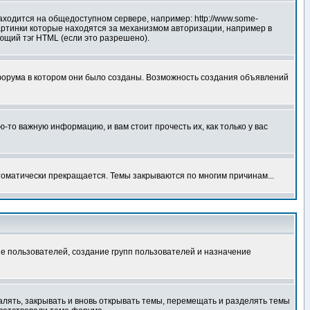
аходится на общедоступном сервере, например: http://www.some-
 картинки которые находятся за механизмом авторизации, например в
ующий тэг HTML (если это разрешено).
форума в котором они было созданы. Возможность создания объявлений
то важную информацию, и вам стоит прочесть их, как только у вас
томатически прекращается. Темы закрываются по многим причинам...
е пользователей, создание групп пользователей и назначение
алять, закрывать и вновь открывать темы, перемещать и разделять темы