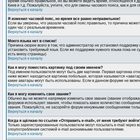
Время обычно правильное, но вы можете видеть время, относящееся к друг
Киев и т.д. Пожалуйста, учтите, что для смены часового пояса, как и д
Вернуться к началу
Я изменил часовой пояс, но время все равно неправильное!
Если вы уверены, что указали часовой пояс правильно, то причина може
один час с реальным временем.
Вернуться к началу
Моего языка нет в списке!
Причина скорее всего в том, что администратор не установил поддержку
установить требуемый язык. Если же поддержки нужного языка пока не 
есть внизу страницы)
Вернуться к началу
Как я могу поместить картинку под своим именем?
Под именем пользователя могут быть две картинки. Первая картинка отн
ниже может находиться картинка побольше, которая называется «аватара
какие аватары могут быть использованы. Если в данном форуме не вклю
Вернуться к началу
Как я могу изменить свое звание?
Обычно вы не можете напрямую изменить свое звание (звание отображае
форумов используют звания, чтобы показать какое количество сообще
звания. Пожалуйста, не засоряйте форум ненужными сообщениями только
Вернуться к началу
Когда я щёлкаю по ссылке «Отправить e-mail», от меня требуют войти
Только зарегистрированные пользователи могут посылать e-mail через 
злоупотребления системой e-mail анонимными пользователями.
Вернуться к началу