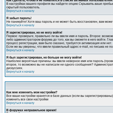
Как сделать, чтобы я не появлялся в списке активных пользователей
В настройках вашего профиля вы найдете опцию
Скрывать ваше пребы
скрытый пользователь.
Вернуться к началу
Я забыл пароль!
Не паникуйте! Хотя ваш пароль и не может быть восстановлен, вам може
Вернуться к началу
Я зарегистрирован, но не могу войти!
Первое: проверьте, правильно ли вы ввели имя и пароль. Второе: возм
либо администратором форума до того, как вы сможете в него войти. Г
процесс регистрации, вам было сказано, требуется активизация или нет. 
Если же вы уверены, что ввели правильный адрес e-mail, но письма не п
Вернуться к началу
Я был зарегистрирован, но больше не могу войти!
Наиболее вероятные причины: вы ввели неверное имя или пароль (провер
второе, то возможно вы не написали ни одного сообщения? Администрат
дискуссиях.
Вернуться к началу
Как мне изменить мои настройки?
Все ваши настройки хранятся в базе данных (если вы зарегистрированы)
изменить все свои настройки
Вернуться к началу
В форумах неправильное время!