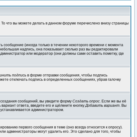
. То что вы можете делать в данном форуме перечислено внизу страницы
ь сообщение (иногда только в течении некоторого времени с момента
 небольшая надпись, она показывает сколько раз вы редактировали
администратор или модератор (они должны сами оставить пометку, где
инить подпись
в форме отправки сообщения, чтобы подпись
жете отключать подпись в определенных сообщениях, убрав галочку
ля создания сообщений, вы увидите форму
Создать опрос
. Если же вы её
ь вариант ответа, введите его и щёлкните кнопку
Добавить вариант
. Вы
о устанавливается администратором.
ированию первого сообщения в теме (оно всегда относится к опросу).
 или администраторы могут удалить его. Это сделано для того, чтобы