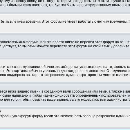
ому часовому поясу, не к тому, в котором находитесь вы. В этом случае вы м
ля смены большинства настроек, требуется быть зарегистрированным пользоват
т быть в летнем времени. Этот форум не умеет работать с летним временем, 
 вашего языка в форуме, или же просто никто не перевёл этот форум на ваш 
существует, то вы сами можете перевести этот форум на свой язык. Дополни
осится к вашему званию, обычно это звёздочки, указывающие на то, сколько 
». Эта картинка обычно уникальна для каждого пользователя. От администрат
чена поддержка аватар, то это решение администраторов, вы можете выяснит
тся ниже вашего имени в созданном вами сообщении или теме, а так же в ва
ний было написано и чтобы идентифицировать определенных пользователей:
 для того, чтобы повысить ваше звание, за это модератор или администрат
?
встроенную в форум форму (если эта возможность вообще разрешена админис