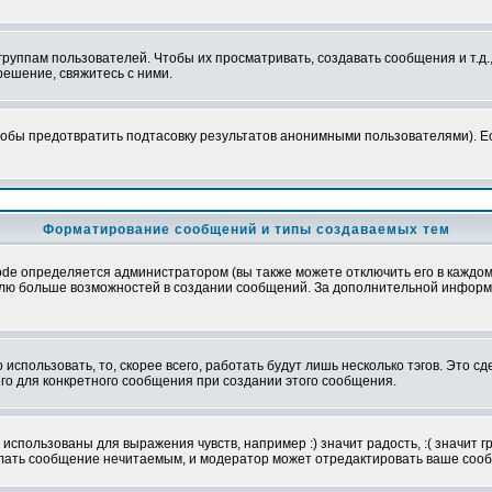
уппам пользователей. Чтобы их просматривать, создавать сообщения и т.д.
ешение, свяжитесь с ними.
обы предотвратить подтасовку результатов анонимными пользователями). Если
Форматирование сообщений и типы создаваемых тем
e определяется администратором (вы также можете отключить его в каждом 
ователю больше возможностей в создании сообщений. За дополнительной инфо
использовать, то, скорее всего, работать будут лишь несколько тэгов. Это с
его для конкретного сообщения при создании этого сообщения.
использованы для выражения чувств, например :) значит радость, :( значит 
делать сообщение нечитаемым, и модератор может отредактировать ваше сооб