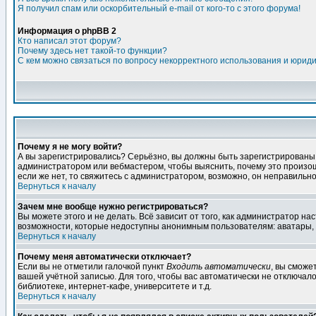
Я получил спам или оскорбительный e-mail от кого-то с этого форума!
Информация о phpBB 2
Кто написал этот форум?
Почему здесь нет такой-то функции?
С кем можно связаться по вопросу некорректного использования и юрид
Почему я не могу войти?
А вы зарегистрировались? Серьёзно, вы должны быть зарегистрированы дл
администратором или вебмастером, чтобы выяснить, почему это произошл
если же нет, то свяжитесь с администратором, возможно, он неправильн
Вернуться к началу
Зачем мне вообще нужно регистрироваться?
Вы можете этого и не делать. Всё зависит от того, как администратор 
возможности, которые недоступны анонимным пользователям: аватары, лич
Вернуться к началу
Почему меня автоматически отключает?
Если вы не отметили галочкой пункт
Входить автоматически
, вы сможе
вашей учётной записью. Для того, чтобы вас автоматически не отключал
библиотеке, интернет-кафе, университете и т.д.
Вернуться к началу