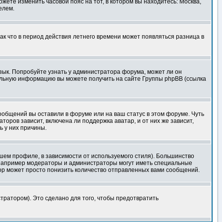
ожете изменить часовой пояс на тот, в котором вы находитесь: Москва,
елем.
так что в период действия летнего времени может появляться разница в
язык. Попробуйте узнать у администратора форума, может ли он
тельную информацию вы можете получить на сайте Группы phpBB (ссылка
сообщений вы оставили в форуме или на ваш статус в этом форуме. Чуть
оров зависит, включена ли поддержка аватар, и от них же зависит,
ь у них причины.
шем профиле, в зависимости от используемого стиля). Большинство
 например модераторы и администраторы могут иметь специальные
ор может просто понизить количество отправленных вами сообщений.
тратором). Это сделано для того, чтобы предотвратить