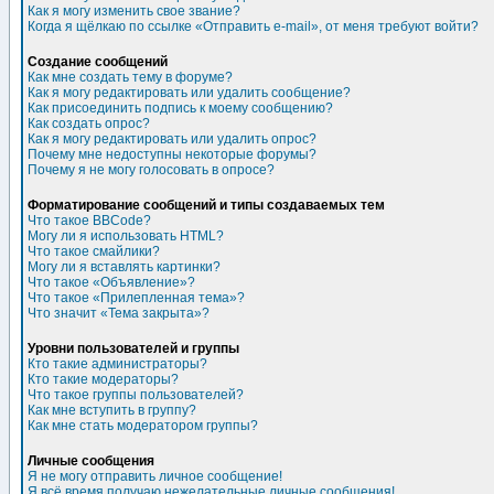
Как я могу изменить свое звание?
Когда я щёлкаю по ссылке «Отправить e-mail», от меня требуют войти?
Создание сообщений
Как мне создать тему в форуме?
Как я могу редактировать или удалить сообщение?
Как присоединить подпись к моему сообщению?
Как создать опрос?
Как я могу редактировать или удалить опрос?
Почему мне недоступны некоторые форумы?
Почему я не могу голосовать в опросе?
Форматирование сообщений и типы создаваемых тем
Что такое BBCode?
Могу ли я использовать HTML?
Что такое смайлики?
Могу ли я вставлять картинки?
Что такое «Объявление»?
Что такое «Прилепленная тема»?
Что значит «Тема закрыта»?
Уровни пользователей и группы
Кто такие администраторы?
Кто такие модераторы?
Что такое группы пользователей?
Как мне вступить в группу?
Как мне стать модератором группы?
Личные сообщения
Я не могу отправить личное сообщение!
Я всё время получаю нежелательные личные сообщения!