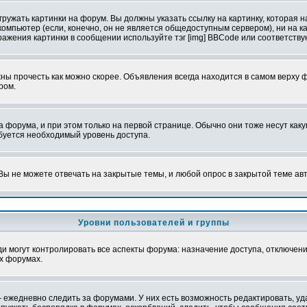
ружать картинки на форум. Вы должны указать ссылку на картинку, которая н
вой компьютер (если, конечно, он не является общедоступным сервером), ни на
бражения картинки в сообщении используйте тэг [img] BBCode или соответств
ы прочесть как можно скорее. Объявления всегда находится в самом верху 
ром.
рума, и при этом только на первой странице. Обычно они тоже несут какую-
ебуется необходимый уровень доступа.
ы не можете отвечать на закрытые темы, и любой опрос в закрытой теме ав
Уровни пользователей и группы
 могут контролировать все аспекты форума: назначение доступа, отключени
х форумах.
 ежедневно следить за форумами. У них есть возможность редактировать, уд