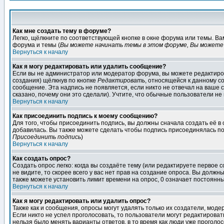
Как мне создать тему в форуме?
Легко, щёлкните по соответствующей кнопке в окне форума или темы. В
форума и темы (
Вы можете начинать темы в этом форуме, Вы можете 
Вернуться к началу
Как я могу редактировать или удалить сообщение?
Если вы не администратор или модератор форума, вы можете редактиров
создания) щёлкнув по кнопке
Редактировать
, относящейся к данному с
сообщение. Эта надпись не появляется, если никто не отвечал на ваше
сказано, почему они это сделали). Учтите, что обычные пользователи не 
Вернуться к началу
Как присоединить подпись к моему сообщению?
Для того, чтобы присоединить подпись, вы должны сначала создать её в
добавилась. Вы также можете сделать чтобы подпись присоединялась по
Присоединить подпись
)
Вернуться к началу
Как создать опрос?
Создать опрос легко: когда вы создаёте тему (или редактируете первое 
не видите, то скорее всего у вас нет прав на создание опроса. Вы должн
также можете установить лимит времени на опрос, 0 означает постоянны
Вернуться к началу
Как я могу редактировать или удалить опрос?
Также как и сообщения, опросы могут удалять только их создатели, мод
Если никто не успел проголосовать, то пользователи могут редактироват
нельзя было менять варианты ответов, в то время как люди уже проголос