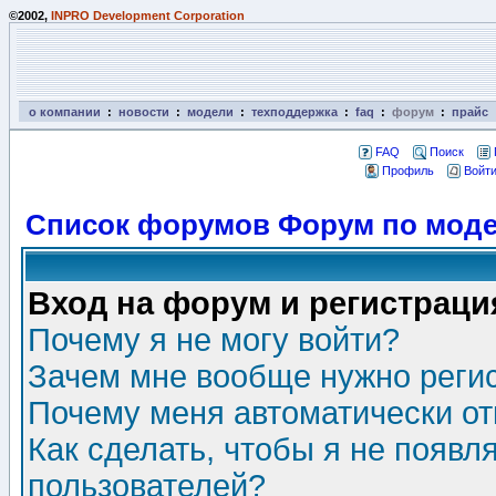
©2002,
INPRO Development Corporation
о компании
:
новости
:
модели
:
техподдержка
:
faq
:
форум
:
прайс
FAQ
Поиск
Профиль
Войти
Список форумов Форум по моде
Вход на форум и регистраци
Почему я не могу войти?
Зачем мне вообще нужно реги
Почему меня автоматически о
Как сделать, чтобы я не появл
пользователей?