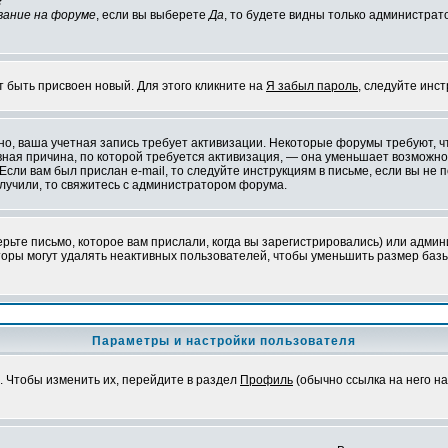
?
вание на форуме
, если вы выберете
Да
, то будете видны только администрат
т быть присвоен новый. Для этого кликните на
Я забыл пароль
, следуйте инс
ожно, ваша учетная запись требует активизации. Некоторые форумы требуют,
лавная причина, по которой требуется активизация, — она уменьшает возмож
Если вам был прислан e-mail, то следуйте инструкциям в письме, если вы не п
олучили, то свяжитесь с администратором форума.
ьте письмо, которое вам прислали, когда вы зарегистрировались) или админ
оры могут удалять неактивных пользователей, чтобы уменьшить размер базы
Параметры и настройки пользователя
. Чтобы изменить их, перейдите в раздел
Профиль
(обычно ссылка на него на