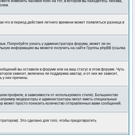
ожете изменить часовой пояс на тот, в котором вы находитесь: Москва,
елем.
так что в период действия летнего времени может появляться разница в
язык. Попробуйте узнать у администратора форума, может ли он
тельную информацию вы можете получить на сайте Группы phpBB (ссылка
сообщений вы оставили в форуме или на ваш статус в этом форуме. Чуть
оров зависит, включена ли поддержка аватар, и от них же зависит,
ь у них причины.
шем профиле, в зависимости от используемого стиля). Большинство
 например модераторы и администраторы могут иметь специальные
ор может просто понизить количество отправленных вами сообщений.
тратором). Это сделано для того, чтобы предотвратить