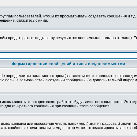
уппам пользователей. Чтобы их просматривать, создавать сообщения и т.д.
ешение, свяжитесь с ними.
обы предотвратить подтасовку результатов анонимными пользователями). Если
Форматирование сообщений и типы создаваемых тем
e определяется администратором (вы также можете отключить его в каждом 
ователю больше возможностей в создании сообщений. За дополнительной инфо
использовать, то, скорее всего, работать будут лишь несколько тэгов. Это с
его для конкретного сообщения при создании этого сообщения.
использованы для выражения чувств, например :) значит радость, :( значит 
делать сообщение нечитаемым, и модератор может отредактировать ваше сооб