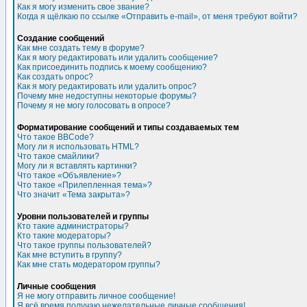
Как я могу изменить свое звание?
Когда я щёлкаю по ссылке «Отправить e-mail», от меня требуют войти?
Создание сообщений
Как мне создать тему в форуме?
Как я могу редактировать или удалить сообщение?
Как присоединить подпись к моему сообщению?
Как создать опрос?
Как я могу редактировать или удалить опрос?
Почему мне недоступны некоторые форумы?
Почему я не могу голосовать в опросе?
Форматирование сообщений и типы создаваемых тем
Что такое BBCode?
Могу ли я использовать HTML?
Что такое смайлики?
Могу ли я вставлять картинки?
Что такое «Объявление»?
Что такое «Прилепленная тема»?
Что значит «Тема закрыта»?
Уровни пользователей и группы
Кто такие администраторы?
Кто такие модераторы?
Что такое группы пользователей?
Как мне вступить в группу?
Как мне стать модератором группы?
Личные сообщения
Я не могу отправить личное сообщение!
Я всё время получаю нежелательные личные сообщения!