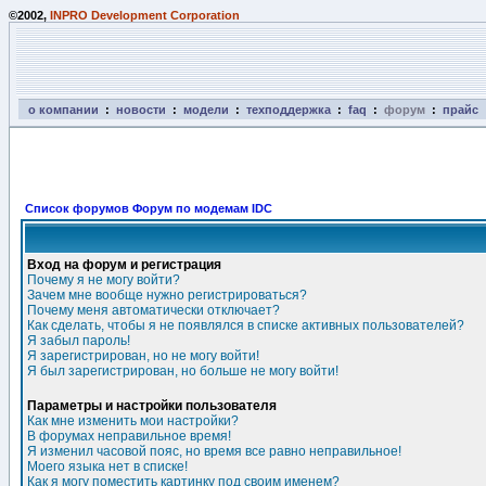
©2002,
INPRO Development Corporation
о компании
:
новости
:
модели
:
техподдержка
:
faq
:
форум
:
прайс
Список форумов Форум по модемам IDC
Вход на форум и регистрация
Почему я не могу войти?
Зачем мне вообще нужно регистрироваться?
Почему меня автоматически отключает?
Как сделать, чтобы я не появлялся в списке активных пользователей?
Я забыл пароль!
Я зарегистрирован, но не могу войти!
Я был зарегистрирован, но больше не могу войти!
Параметры и настройки пользователя
Как мне изменить мои настройки?
В форумах неправильное время!
Я изменил часовой пояс, но время все равно неправильное!
Моего языка нет в списке!
Как я могу поместить картинку под своим именем?