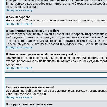
Как сделать, чтобы я не появлялся в списке активных пользователей
В настройках вашего профиля вы найдете опцию
Скрывать ваше пребы
скрытый пользователь.
Вернуться к началу
Я забыл пароль!
Не паникуйте! Хотя ваш пароль и не может быть восстановлен, вам може
Вернуться к началу
Я зарегистрирован, но не могу войти!
Первое: проверьте, правильно ли вы ввели имя и пароль. Второе: возм
либо администратором форума до того, как вы сможете в него войти. Г
процесс регистрации, вам было сказано, требуется активизация или нет. 
Если же вы уверены, что ввели правильный адрес e-mail, но письма не п
Вернуться к началу
Я был зарегистрирован, но больше не могу войти!
Наиболее вероятные причины: вы ввели неверное имя или пароль (провер
второе, то возможно вы не написали ни одного сообщения? Администрат
дискуссиях.
Вернуться к началу
Как мне изменить мои настройки?
Все ваши настройки хранятся в базе данных (если вы зарегистрированы)
изменить все свои настройки
Вернуться к началу
В форумах неправильное время!