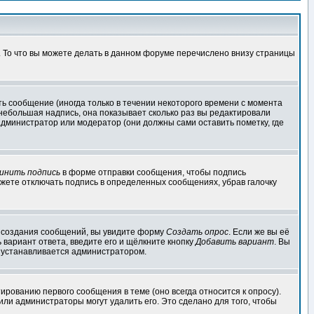
. То что вы можете делать в данном форуме перечислено внизу страницы
ь сообщение (иногда только в течении некоторого времени с момента
 небольшая надпись, она показывает сколько раз вы редактировали
администратор или модератор (они должны сами оставить пометку, где
инить подпись
в форме отправки сообщения, чтобы подпись
жете отключать подпись в определенных сообщениях, убрав галочку
ля создания сообщений, вы увидите форму
Создать опрос
. Если же вы её
ь вариант ответа, введите его и щёлкните кнопку
Добавить вариант
. Вы
о устанавливается администратором.
ированию первого сообщения в теме (оно всегда относится к опросу).
 или администраторы могут удалить его. Это сделано для того, чтобы