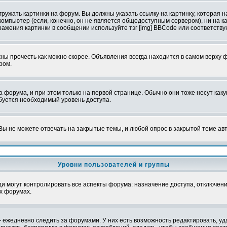
ружать картинки на форум. Вы должны указать ссылку на картинку, которая н
вой компьютер (если, конечно, он не является общедоступным сервером), ни на
бражения картинки в сообщении используйте тэг [img] BBCode или соответств
ы прочесть как можно скорее. Объявления всегда находится в самом верху 
ром.
рума, и при этом только на первой странице. Обычно они тоже несут какую-
ебуется необходимый уровень доступа.
ы не можете отвечать на закрытые темы, и любой опрос в закрытой теме ав
Уровни пользователей и группы
 могут контролировать все аспекты форума: назначение доступа, отключени
х форумах.
 ежедневно следить за форумами. У них есть возможность редактировать, уд