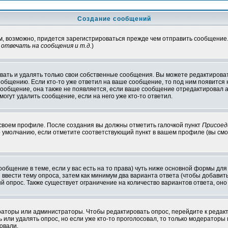
Создание сообщений
ам, возможно, придется зарегистрироваться прежде чем отправить сообщение
отвечать на сообщения и т.д.
)
ать и удалять только свои собственные сообщения. Вы можете редактироват
ообщению. Если кто-то уже ответил на ваше сообщение, то под ним появится
 сообщение, она также не появляется, если ваше сообщение отредактировал 
могут удалить сообщение, если на него уже кто-то ответил.
 своем профиле. После создания вы должны отметить галочкой пункт
Присоед
 умолчанию, если отметите соответствующий пункт в вашем профиле (вы смо
сообщение в теме, если у вас есть на то права) чуть ниже основной формы д
ы ввести тему опроса, затем как минимум два варианта ответа (чтобы добавит
й опрос. Также существует ограничение на количество вариантов ответа, он
ераторы или администраторы. Чтобы редактировать опрос, перейдите к редакт
ь или удалять опрос, но если уже кто-то проголосовал, то только модераторы
овали.