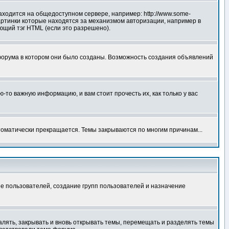
аходится на общедоступном сервере, например: http://www.some-
 картинки которые находятся за механизмом авторизации, например в
ующий тэг HTML (если это разрешено).
форума в котором они было созданы. Возможность создания объявлений
то важную информацию, и вам стоит прочесть их, как только у вас
томатически прекращается. Темы закрываются по многим причинам...
е пользователей, создание групп пользователей и назначение
алять, закрывать и вновь открывать темы, перемещать и разделять темы