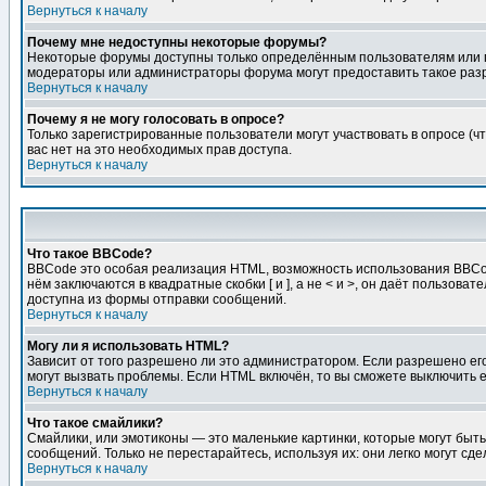
Вернуться к началу
Почему мне недоступны некоторые форумы?
Некоторые форумы доступны только определённым пользователям или гр
модераторы или администраторы форума могут предоставить такое разр
Вернуться к началу
Почему я не могу голосовать в опросе?
Только зарегистрированные пользователи могут участвовать в опросе (чт
вас нет на это необходимых прав доступа.
Вернуться к началу
Что такое BBCode?
BBCode это особая реализация HTML, возможность использования BBCod
нём заключаются в квадратные скобки [ и ], а не < и >, он даёт польз
доступна из формы отправки сообщений.
Вернуться к началу
Могу ли я использовать HTML?
Зависит от того разрешено ли это администратором. Если разрешено его 
могут вызвать проблемы. Если HTML включён, то вы сможете выключить 
Вернуться к началу
Что такое смайлики?
Смайлики, или эмотиконы — это маленькие картинки, которые могут быть 
сообщений. Только не перестарайтесь, используя их: они легко могут с
Вернуться к началу