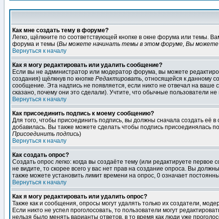
Как мне создать тему в форуме?
Легко, щёлкните по соответствующей кнопке в окне форума или темы. В
форума и темы (
Вы можете начинать темы в этом форуме, Вы можете 
Вернуться к началу
Как я могу редактировать или удалить сообщение?
Если вы не администратор или модератор форума, вы можете редактиров
создания) щёлкнув по кнопке
Редактировать
, относящейся к данному с
сообщение. Эта надпись не появляется, если никто не отвечал на ваше
сказано, почему они это сделали). Учтите, что обычные пользователи не 
Вернуться к началу
Как присоединить подпись к моему сообщению?
Для того, чтобы присоединить подпись, вы должны сначала создать её в
добавилась. Вы также можете сделать чтобы подпись присоединялась по
Присоединить подпись
)
Вернуться к началу
Как создать опрос?
Создать опрос легко: когда вы создаёте тему (или редактируете первое 
не видите, то скорее всего у вас нет прав на создание опроса. Вы должн
также можете установить лимит времени на опрос, 0 означает постоянны
Вернуться к началу
Как я могу редактировать или удалить опрос?
Также как и сообщения, опросы могут удалять только их создатели, мод
Если никто не успел проголосовать, то пользователи могут редактироват
нельзя было менять варианты ответов, в то время как люди уже проголос