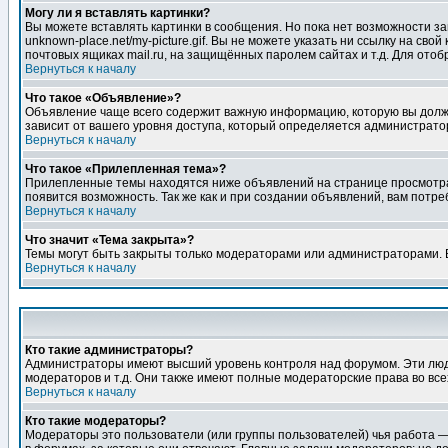
Могу ли я вставлять картинки?
Вы можете вставлять картинки в сообщения. Но пока нет возможности заг
unknown-place.net/my-picture.gif. Вы не можете указать ни ссылку на с
почтовых ящиках mail.ru, на защищённых паролем сайтах и т.д. Для ото
Вернуться к началу
Что такое «Объявление»?
Объявление чаще всего содержит важную информацию, которую вы должн
зависит от вашего уровня доступа, который определяется администрато
Вернуться к началу
Что такое «Прилепленная тема»?
Прилепленные темы находятся ниже объявлений на странице просмотра фо
появится возможность. Так же как и при создании объявлений, вам потр
Вернуться к началу
Что значит «Тема закрыта»?
Темы могут быть закрыты только модераторами или администраторами. В
Вернуться к началу
Кто такие администраторы?
Администраторы имеют высший уровень контроля над форумом. Эти люди
модераторов и т.д. Они также имеют полные модераторские права во все
Вернуться к началу
Кто такие модераторы?
Модераторы это пользователи (или группы пользователей) чья работа —