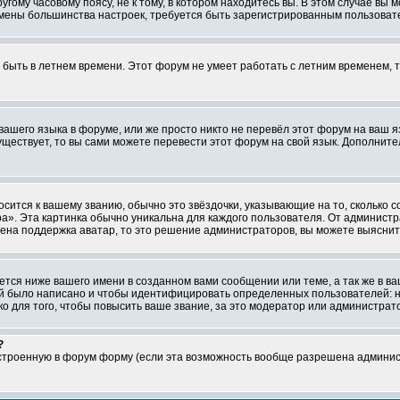
ому часовому поясу, не к тому, в котором находитесь вы. В этом случае вы м
ля смены большинства настроек, требуется быть зарегистрированным пользоват
т быть в летнем времени. Этот форум не умеет работать с летним временем, 
 вашего языка в форуме, или же просто никто не перевёл этот форум на ваш 
существует, то вы сами можете перевести этот форум на свой язык. Дополни
осится к вашему званию, обычно это звёздочки, указывающие на то, сколько 
». Эта картинка обычно уникальна для каждого пользователя. От администрат
чена поддержка аватар, то это решение администраторов, вы можете выяснит
тся ниже вашего имени в созданном вами сообщении или теме, а так же в ва
ний было написано и чтобы идентифицировать определенных пользователей:
 для того, чтобы повысить ваше звание, за это модератор или администрат
?
встроенную в форум форму (если эта возможность вообще разрешена админис