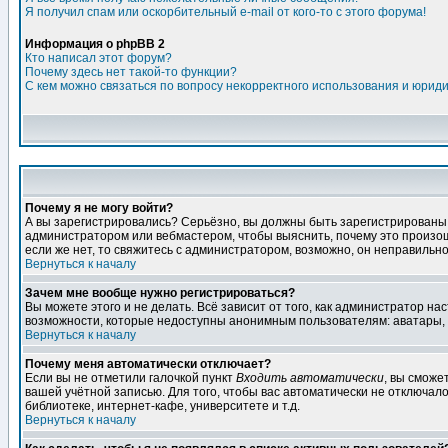
Я получил спам или оскорбительный e-mail от кого-то с этого форума!
Информация о phpBB 2
Кто написал этот форум?
Почему здесь нет такой-то функции?
С кем можно связаться по вопросу некорректного использования и юрид
Почему я не могу войти?
А вы зарегистрировались? Серьёзно, вы должны быть зарегистрированы дл
администратором или вебмастером, чтобы выяснить, почему это произошл
если же нет, то свяжитесь с администратором, возможно, он неправильн
Вернуться к началу
Зачем мне вообще нужно регистрироваться?
Вы можете этого и не делать. Всё зависит от того, как администратор 
возможности, которые недоступны анонимным пользователям: аватары, лич
Вернуться к началу
Почему меня автоматически отключает?
Если вы не отметили галочкой пункт
Входить автоматически
, вы сможе
вашей учётной записью. Для того, чтобы вас автоматически не отключал
библиотеке, интернет-кафе, университете и т.д.
Вернуться к началу