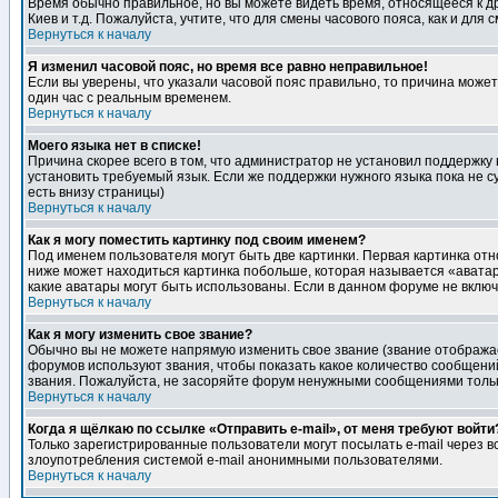
Время обычно правильное, но вы можете видеть время, относящееся к друг
Киев и т.д. Пожалуйста, учтите, что для смены часового пояса, как и д
Вернуться к началу
Я изменил часовой пояс, но время все равно неправильное!
Если вы уверены, что указали часовой пояс правильно, то причина може
один час с реальным временем.
Вернуться к началу
Моего языка нет в списке!
Причина скорее всего в том, что администратор не установил поддержку
установить требуемый язык. Если же поддержки нужного языка пока не 
есть внизу страницы)
Вернуться к началу
Как я могу поместить картинку под своим именем?
Под именем пользователя могут быть две картинки. Первая картинка отн
ниже может находиться картинка побольше, которая называется «аватара
какие аватары могут быть использованы. Если в данном форуме не вклю
Вернуться к началу
Как я могу изменить свое звание?
Обычно вы не можете напрямую изменить свое звание (звание отображае
форумов используют звания, чтобы показать какое количество сообще
звания. Пожалуйста, не засоряйте форум ненужными сообщениями только
Вернуться к началу
Когда я щёлкаю по ссылке «Отправить e-mail», от меня требуют войти
Только зарегистрированные пользователи могут посылать e-mail через 
злоупотребления системой e-mail анонимными пользователями.
Вернуться к началу