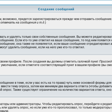
Создание сообщений
ам, возможно, придется зарегистрироваться прежде чем отправить сообщение
отвечать на сообщения и т.д.
)
ать и удалять только свои собственные сообщения. Вы можете редактироват
ообщению. Если кто-то уже ответил на ваше сообщение, то под ним появится
 сообщение, она также не появляется, если ваше сообщение отредактировал 
могут удалить сообщение, если на него уже кто-то ответил.
 своем профиле. После создания вы должны отметить галочкой пункт
Присоед
 умолчанию, если отметите соответствующий пункт в вашем профиле (вы смо
сообщение в теме, если у вас есть на то права) чуть ниже основной формы д
ы ввести тему опроса, затем как минимум два варианта ответа (чтобы добавит
й опрос. Также существует ограничение на количество вариантов ответа, он
ераторы или администраторы. Чтобы редактировать опрос, перейдите к редакт
ь или удалять опрос, но если уже кто-то проголосовал, то только модераторы
овали.