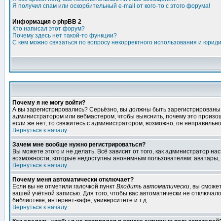
Я получил спам или оскорбительный e-mail от кого-то с этого форума!
Информация о phpBB 2
Кто написал этот форум?
Почему здесь нет такой-то функции?
С кем можно связаться по вопросу некорректного использования и юрид
Почему я не могу войти?
А вы зарегистрировались? Серьёзно, вы должны быть зарегистрированы дл
администратором или вебмастером, чтобы выяснить, почему это произошл
если же нет, то свяжитесь с администратором, возможно, он неправильн
Вернуться к началу
Зачем мне вообще нужно регистрироваться?
Вы можете этого и не делать. Всё зависит от того, как администратор 
возможности, которые недоступны анонимным пользователям: аватары, лич
Вернуться к началу
Почему меня автоматически отключает?
Если вы не отметили галочкой пункт
Входить автоматически
, вы сможе
вашей учётной записью. Для того, чтобы вас автоматически не отключал
библиотеке, интернет-кафе, университете и т.д.
Вернуться к началу