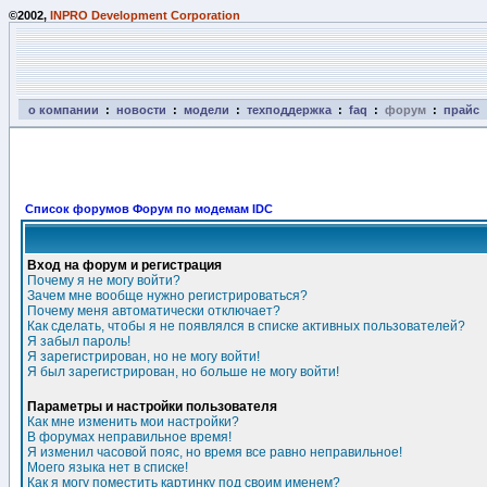
©2002,
INPRO Development Corporation
о компании
:
новости
:
модели
:
техподдержка
:
faq
:
форум
:
прайс
Список форумов Форум по модемам IDC
Вход на форум и регистрация
Почему я не могу войти?
Зачем мне вообще нужно регистрироваться?
Почему меня автоматически отключает?
Как сделать, чтобы я не появлялся в списке активных пользователей?
Я забыл пароль!
Я зарегистрирован, но не могу войти!
Я был зарегистрирован, но больше не могу войти!
Параметры и настройки пользователя
Как мне изменить мои настройки?
В форумах неправильное время!
Я изменил часовой пояс, но время все равно неправильное!
Моего языка нет в списке!
Как я могу поместить картинку под своим именем?