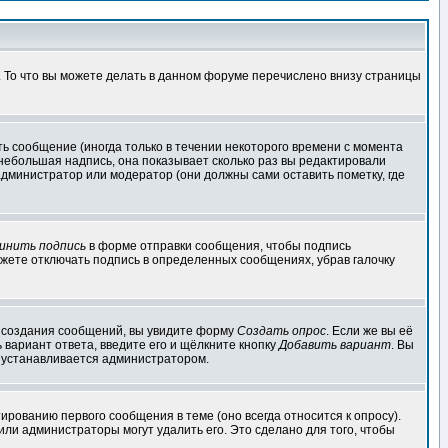
. То что вы можете делать в данном форуме перечислено внизу страницы
ь сообщение (иногда только в течении некоторого времени с момента
 небольшая надпись, она показывает сколько раз вы редактировали
администратор или модератор (они должны сами оставить пометку, где
инить подпись
в форме отправки сообщения, чтобы подпись
жете отключать подпись в определенных сообщениях, убрав галочку
ля создания сообщений, вы увидите форму
Создать опрос
. Если же вы её
ь вариант ответа, введите его и щёлкните кнопку
Добавить вариант
. Вы
о устанавливается администратором.
ированию первого сообщения в теме (оно всегда относится к опросу).
 или администраторы могут удалить его. Это сделано для того, чтобы