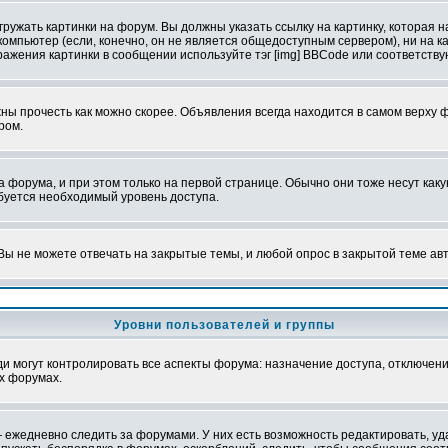
ружать картинки на форум. Вы должны указать ссылку на картинку, которая н
вой компьютер (если, конечно, он не является общедоступным сервером), ни на
бражения картинки в сообщении используйте тэг [img] BBCode или соответств
ы прочесть как можно скорее. Объявления всегда находится в самом верху 
ром.
рума, и при этом только на первой странице. Обычно они тоже несут какую-
ебуется необходимый уровень доступа.
ы не можете отвечать на закрытые темы, и любой опрос в закрытой теме ав
Уровни пользователей и группы
 могут контролировать все аспекты форума: назначение доступа, отключени
х форумах.
 ежедневно следить за форумами. У них есть возможность редактировать, уд