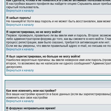
Как сделать, чтобы я не появлялся в списке активных пользователей
В настройках вашего профиля вы найдете опцию
Скрывать ваше пребы
скрытый пользователь.
Вернуться к началу
Я забыл пароль!
Не паникуйте! Хотя ваш пароль и не может быть восстановлен, вам може
Вернуться к началу
Я зарегистрирован, но не могу войти!
Первое: проверьте, правильно ли вы ввели имя и пароль. Второе: возм
либо администратором форума до того, как вы сможете в него войти. Г
процесс регистрации, вам было сказано, требуется активизация или нет. 
Если же вы уверены, что ввели правильный адрес e-mail, но письма не п
Вернуться к началу
Я был зарегистрирован, но больше не могу войти!
Наиболее вероятные причины: вы ввели неверное имя или пароль (провер
второе, то возможно вы не написали ни одного сообщения? Администрат
дискуссиях.
Вернуться к началу
Как мне изменить мои настройки?
Все ваши настройки хранятся в базе данных (если вы зарегистрированы)
изменить все свои настройки
Вернуться к началу
В форумах неправильное время!