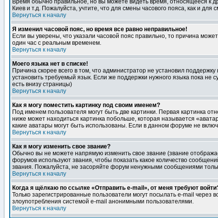
Время обычно правильное, но вы можете видеть время, относящееся к друг
Киев и т.д. Пожалуйста, учтите, что для смены часового пояса, как и д
Вернуться к началу
Я изменил часовой пояс, но время все равно неправильное!
Если вы уверены, что указали часовой пояс правильно, то причина може
один час с реальным временем.
Вернуться к началу
Моего языка нет в списке!
Причина скорее всего в том, что администратор не установил поддержку
установить требуемый язык. Если же поддержки нужного языка пока не 
есть внизу страницы)
Вернуться к началу
Как я могу поместить картинку под своим именем?
Под именем пользователя могут быть две картинки. Первая картинка отн
ниже может находиться картинка побольше, которая называется «аватара
какие аватары могут быть использованы. Если в данном форуме не вклю
Вернуться к началу
Как я могу изменить свое звание?
Обычно вы не можете напрямую изменить свое звание (звание отображае
форумов используют звания, чтобы показать какое количество сообще
звания. Пожалуйста, не засоряйте форум ненужными сообщениями только
Вернуться к началу
Когда я щёлкаю по ссылке «Отправить e-mail», от меня требуют войти
Только зарегистрированные пользователи могут посылать e-mail через 
злоупотребления системой e-mail анонимными пользователями.
Вернуться к началу