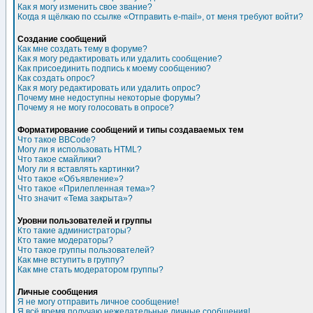
Как я могу изменить свое звание?
Когда я щёлкаю по ссылке «Отправить e-mail», от меня требуют войти?
Создание сообщений
Как мне создать тему в форуме?
Как я могу редактировать или удалить сообщение?
Как присоединить подпись к моему сообщению?
Как создать опрос?
Как я могу редактировать или удалить опрос?
Почему мне недоступны некоторые форумы?
Почему я не могу голосовать в опросе?
Форматирование сообщений и типы создаваемых тем
Что такое BBCode?
Могу ли я использовать HTML?
Что такое смайлики?
Могу ли я вставлять картинки?
Что такое «Объявление»?
Что такое «Прилепленная тема»?
Что значит «Тема закрыта»?
Уровни пользователей и группы
Кто такие администраторы?
Кто такие модераторы?
Что такое группы пользователей?
Как мне вступить в группу?
Как мне стать модератором группы?
Личные сообщения
Я не могу отправить личное сообщение!
Я всё время получаю нежелательные личные сообщения!