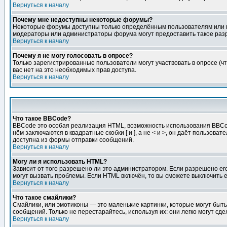
Вернуться к началу
Почему мне недоступны некоторые форумы?
Некоторые форумы доступны только определённым пользователям или гр
модераторы или администраторы форума могут предоставить такое разр
Вернуться к началу
Почему я не могу голосовать в опросе?
Только зарегистрированные пользователи могут участвовать в опросе (чт
вас нет на это необходимых прав доступа.
Вернуться к началу
Что такое BBCode?
BBCode это особая реализация HTML, возможность использования BBCod
нём заключаются в квадратные скобки [ и ], а не < и >, он даёт польз
доступна из формы отправки сообщений.
Вернуться к началу
Могу ли я использовать HTML?
Зависит от того разрешено ли это администратором. Если разрешено его 
могут вызвать проблемы. Если HTML включён, то вы сможете выключить 
Вернуться к началу
Что такое смайлики?
Смайлики, или эмотиконы — это маленькие картинки, которые могут быть 
сообщений. Только не перестарайтесь, используя их: они легко могут с
Вернуться к началу