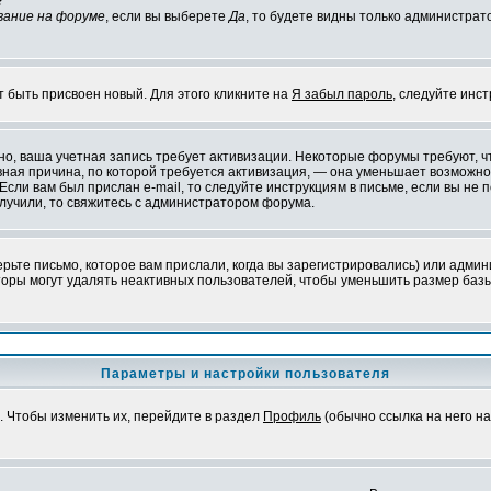
?
вание на форуме
, если вы выберете
Да
, то будете видны только администрат
т быть присвоен новый. Для этого кликните на
Я забыл пароль
, следуйте инс
ожно, ваша учетная запись требует активизации. Некоторые форумы требуют,
лавная причина, по которой требуется активизация, — она уменьшает возмож
Если вам был прислан e-mail, то следуйте инструкциям в письме, если вы не п
олучили, то свяжитесь с администратором форума.
ьте письмо, которое вам прислали, когда вы зарегистрировались) или админ
оры могут удалять неактивных пользователей, чтобы уменьшить размер базы
Параметры и настройки пользователя
. Чтобы изменить их, перейдите в раздел
Профиль
(обычно ссылка на него на