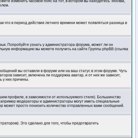
ожете изменить часовой пояс на тот, в котором вы находитесь: Москва,
елем.
так что в период действия летнего времени может появляться разница в
язык. Попробуйте узнать у администратора форума, может ли он
тельную информацию вы можете получить на сайте Группы phpBB (ссылка
сообщений вы оставили в форуме или на ваш статус в этом форуме. Чуть
оров зависит, включена ли поддержка аватар, и от них же зависит,
ь у них причины.
шем профиле, в зависимости от используемого стиля). Большинство
 например модераторы и администраторы могут иметь специальные
ор может просто понизить количество отправленных вами сообщений.
тратором). Это сделано для того, чтобы предотвратить