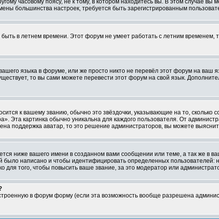
ому часовому поясу, не к тому, в котором находитесь вы. В этом случае вы м
ля смены большинства настроек, требуется быть зарегистрированным пользоват
т быть в летнем времени. Этот форум не умеет работать с летним временем, 
 вашего языка в форуме, или же просто никто не перевёл этот форум на ваш 
существует, то вы сами можете перевести этот форум на свой язык. Дополни
осится к вашему званию, обычно это звёздочки, указывающие на то, сколько 
». Эта картинка обычно уникальна для каждого пользователя. От администрат
чена поддержка аватар, то это решение администраторов, вы можете выяснит
тся ниже вашего имени в созданном вами сообщении или теме, а так же в ва
ний было написано и чтобы идентифицировать определенных пользователей:
 для того, чтобы повысить ваше звание, за это модератор или администрат
?
встроенную в форум форму (если эта возможность вообще разрешена админис