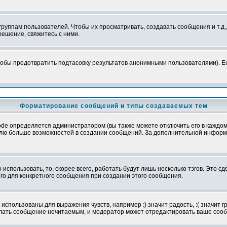
уппам пользователей. Чтобы их просматривать, создавать сообщения и т.д.
ешение, свяжитесь с ними.
обы предотвратить подтасовку результатов анонимными пользователями). Если
Форматирование сообщений и типы создаваемых тем
e определяется администратором (вы также можете отключить его в каждом 
ователю больше возможностей в создании сообщений. За дополнительной инфо
использовать, то, скорее всего, работать будут лишь несколько тэгов. Это с
его для конкретного сообщения при создании этого сообщения.
использованы для выражения чувств, например :) значит радость, :( значит 
делать сообщение нечитаемым, и модератор может отредактировать ваше сооб