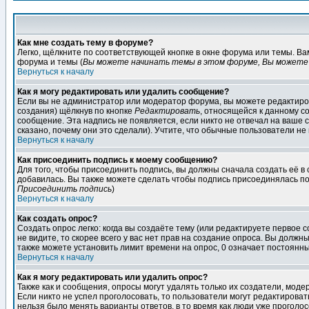
Как мне создать тему в форуме?
Легко, щёлкните по соответствующей кнопке в окне форума или темы. В
форума и темы (
Вы можете начинать темы в этом форуме, Вы можете 
Вернуться к началу
Как я могу редактировать или удалить сообщение?
Если вы не администратор или модератор форума, вы можете редактиров
создания) щёлкнув по кнопке
Редактировать
, относящейся к данному с
сообщение. Эта надпись не появляется, если никто не отвечал на ваше
сказано, почему они это сделали). Учтите, что обычные пользователи не 
Вернуться к началу
Как присоединить подпись к моему сообщению?
Для того, чтобы присоединить подпись, вы должны сначала создать её в
добавилась. Вы также можете сделать чтобы подпись присоединялась по
Присоединить подпись
)
Вернуться к началу
Как создать опрос?
Создать опрос легко: когда вы создаёте тему (или редактируете первое 
не видите, то скорее всего у вас нет прав на создание опроса. Вы должн
также можете установить лимит времени на опрос, 0 означает постоянны
Вернуться к началу
Как я могу редактировать или удалить опрос?
Также как и сообщения, опросы могут удалять только их создатели, мод
Если никто не успел проголосовать, то пользователи могут редактироват
нельзя было менять варианты ответов, в то время как люди уже проголос