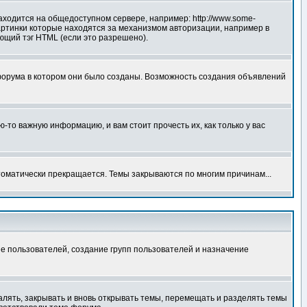
аходится на общедоступном сервере, например: http://www.some-
 картинки которые находятся за механизмом авторизации, например в
ующий тэг HTML (если это разрешено).
форума в котором они было созданы. Возможность создания объявлений
то важную информацию, и вам стоит прочесть их, как только у вас
томатически прекращается. Темы закрываются по многим причинам...
е пользователей, создание групп пользователей и назначение
алять, закрывать и вновь открывать темы, перемещать и разделять темы