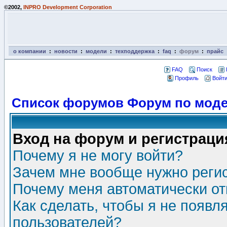
©2002,
INPRO Development Corporation
о компании
:
новости
:
модели
:
техподдержка
:
faq
:
форум
:
прайс
FAQ
Поиск
Профиль
Войти
Список форумов Форум по моде
Вход на форум и регистраци
Почему я не могу войти?
Зачем мне вообще нужно реги
Почему меня автоматически о
Как сделать, чтобы я не появл
пользователей?