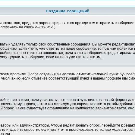
Создание сообщений
ам, возможно, придется зарегистрироваться прежде чем отправить сообщение
отвечать на сообщения и т.д.
)
ать и удалять только свои собственные сообщения. Вы можете редактироват
ообщению. Если кто-то уже ответил на ваше сообщение, то под ним появится
 сообщение, она также не появляется, если ваше сообщение отредактировал 
могут удалить сообщение, если на него уже кто-то ответил.
 своем профиле. После создания вы должны отметить галочкой пункт
Присоед
 умолчанию, если отметите соответствующий пункт в вашем профиле (вы смо
сообщение в теме, если у вас есть на то права) чуть ниже основной формы д
ы ввести тему опроса, затем как минимум два варианта ответа (чтобы добавит
й опрос. Также существует ограничение на количество вариантов ответа, он
ераторы или администраторы. Чтобы редактировать опрос, перейдите к редакт
ь или удалять опрос, но если уже кто-то проголосовал, то только модераторы
овали.