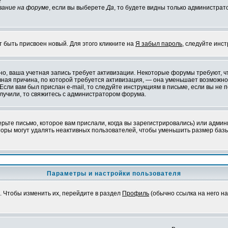
?
вание на форуме
, если вы выберете
Да
, то будете видны только администрат
т быть присвоен новый. Для этого кликните на
Я забыл пароль
, следуйте инс
ожно, ваша учетная запись требует активизации. Некоторые форумы требуют,
лавная причина, по которой требуется активизация, — она уменьшает возмож
Если вам был прислан e-mail, то следуйте инструкциям в письме, если вы не п
олучили, то свяжитесь с администратором форума.
ьте письмо, которое вам прислали, когда вы зарегистрировались) или админ
оры могут удалять неактивных пользователей, чтобы уменьшить размер базы
Параметры и настройки пользователя
. Чтобы изменить их, перейдите в раздел
Профиль
(обычно ссылка на него на