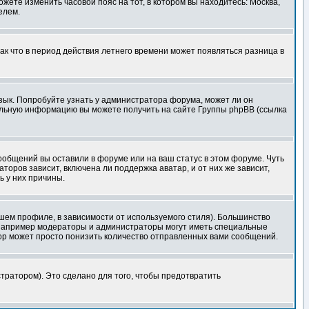
ожете изменить часовой пояс на тот, в котором вы находитесь: Москва,
елем.
так что в период действия летнего времени может появляться разница в
язык. Попробуйте узнать у администратора форума, может ли он
тельную информацию вы можете получить на сайте Группы phpBB (ссылка
сообщений вы оставили в форуме или на ваш статус в этом форуме. Чуть
оров зависит, включена ли поддержка аватар, и от них же зависит,
ь у них причины.
шем профиле, в зависимости от используемого стиля). Большинство
 например модераторы и администраторы могут иметь специальные
ор может просто понизить количество отправленных вами сообщений.
тратором). Это сделано для того, чтобы предотвратить