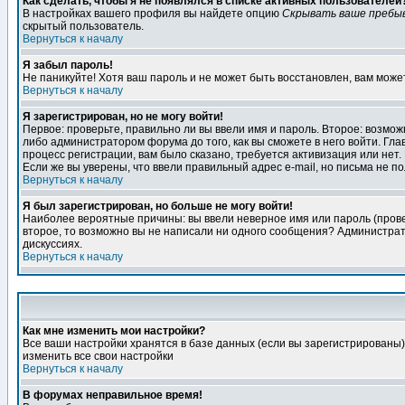
Как сделать, чтобы я не появлялся в списке активных пользователей
В настройках вашего профиля вы найдете опцию
Скрывать ваше пребы
скрытый пользователь.
Вернуться к началу
Я забыл пароль!
Не паникуйте! Хотя ваш пароль и не может быть восстановлен, вам може
Вернуться к началу
Я зарегистрирован, но не могу войти!
Первое: проверьте, правильно ли вы ввели имя и пароль. Второе: возм
либо администратором форума до того, как вы сможете в него войти. Г
процесс регистрации, вам было сказано, требуется активизация или нет. 
Если же вы уверены, что ввели правильный адрес e-mail, но письма не п
Вернуться к началу
Я был зарегистрирован, но больше не могу войти!
Наиболее вероятные причины: вы ввели неверное имя или пароль (провер
второе, то возможно вы не написали ни одного сообщения? Администрат
дискуссиях.
Вернуться к началу
Как мне изменить мои настройки?
Все ваши настройки хранятся в базе данных (если вы зарегистрированы)
изменить все свои настройки
Вернуться к началу
В форумах неправильное время!