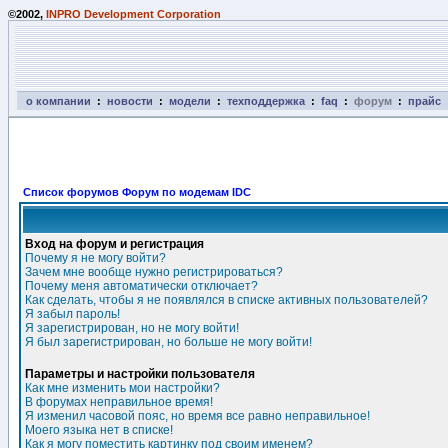
©2002,
INPRO Development Corporation
о компании
:
новости
:
модели
:
техподдержка
:
faq
:
форум
:
прайс
Список форумов Форум по модемам IDC
Вход на форум и регистрация
Почему я не могу войти?
Зачем мне вообще нужно регистрироваться?
Почему меня автоматически отключает?
Как сделать, чтобы я не появлялся в списке активных пользователей?
Я забыл пароль!
Я зарегистрирован, но не могу войти!
Я был зарегистрирован, но больше не могу войти!
Параметры и настройки пользователя
Как мне изменить мои настройки?
В форумах неправильное время!
Я изменил часовой пояс, но время все равно неправильное!
Моего языка нет в списке!
Как я могу поместить картинку под своим именем?