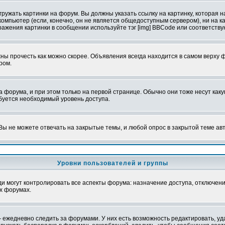
ружать картинки на форум. Вы должны указать ссылку на картинку, которая н
вой компьютер (если, конечно, он не является общедоступным сервером), ни на
бражения картинки в сообщении используйте тэг [img] BBCode или соответств
ы прочесть как можно скорее. Объявления всегда находится в самом верху 
ром.
рума, и при этом только на первой странице. Обычно они тоже несут какую-
ебуется необходимый уровень доступа.
ы не можете отвечать на закрытые темы, и любой опрос в закрытой теме ав
Уровни пользователей и группы
 могут контролировать все аспекты форума: назначение доступа, отключени
х форумах.
 ежедневно следить за форумами. У них есть возможность редактировать, уд