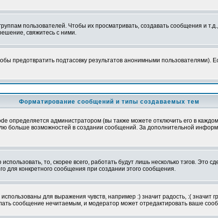
уппам пользователей. Чтобы их просматривать, создавать сообщения и т.д.
ешение, свяжитесь с ними.
обы предотвратить подтасовку результатов анонимными пользователями). Если
Форматирование сообщений и типы создаваемых тем
e определяется администратором (вы также можете отключить его в каждом 
ователю больше возможностей в создании сообщений. За дополнительной инфо
использовать, то, скорее всего, работать будут лишь несколько тэгов. Это с
его для конкретного сообщения при создании этого сообщения.
использованы для выражения чувств, например :) значит радость, :( значит 
делать сообщение нечитаемым, и модератор может отредактировать ваше сооб