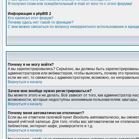
Я получил спам или оскорбительный e-mail от кого-то с этого форума!
Информация о phpBB 2
Кто написал этот форум?
Почему здесь нет такой-то функции?
С кем можно связаться по вопросу некорректного использования и юрид
Почему я не могу войти?
А вы зарегистрировались? Серьёзно, вы должны быть зарегистрированы дл
администратором или вебмастером, чтобы выяснить, почему это произошл
если же нет, то свяжитесь с администратором, возможно, он неправильн
Вернуться к началу
Зачем мне вообще нужно регистрироваться?
Вы можете этого и не делать. Всё зависит от того, как администратор 
возможности, которые недоступны анонимным пользователям: аватары, лич
Вернуться к началу
Почему меня автоматически отключает?
Если вы не отметили галочкой пункт
Входить автоматически
, вы сможе
вашей учётной записью. Для того, чтобы вас автоматически не отключал
библиотеке, интернет-кафе, университете и т.д.
Вернуться к началу