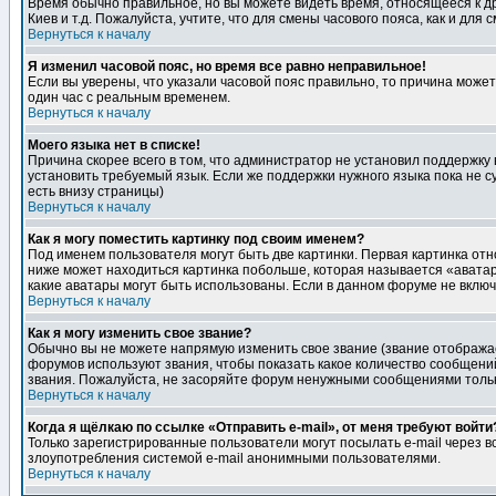
Время обычно правильное, но вы можете видеть время, относящееся к друг
Киев и т.д. Пожалуйста, учтите, что для смены часового пояса, как и д
Вернуться к началу
Я изменил часовой пояс, но время все равно неправильное!
Если вы уверены, что указали часовой пояс правильно, то причина може
один час с реальным временем.
Вернуться к началу
Моего языка нет в списке!
Причина скорее всего в том, что администратор не установил поддержку
установить требуемый язык. Если же поддержки нужного языка пока не 
есть внизу страницы)
Вернуться к началу
Как я могу поместить картинку под своим именем?
Под именем пользователя могут быть две картинки. Первая картинка отн
ниже может находиться картинка побольше, которая называется «аватара
какие аватары могут быть использованы. Если в данном форуме не вклю
Вернуться к началу
Как я могу изменить свое звание?
Обычно вы не можете напрямую изменить свое звание (звание отображае
форумов используют звания, чтобы показать какое количество сообще
звания. Пожалуйста, не засоряйте форум ненужными сообщениями только
Вернуться к началу
Когда я щёлкаю по ссылке «Отправить e-mail», от меня требуют войти
Только зарегистрированные пользователи могут посылать e-mail через 
злоупотребления системой e-mail анонимными пользователями.
Вернуться к началу