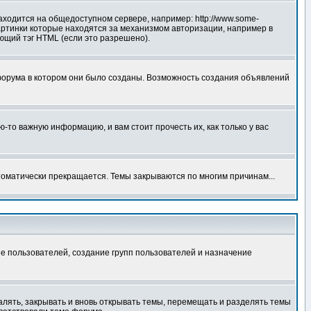
аходится на общедоступном сервере, например: http://www.some-
 картинки которые находятся за механизмом авторизации, например в
ующий тэг HTML (если это разрешено).
форума в котором они было созданы. Возможность создания объявлений
то важную информацию, и вам стоит прочесть их, как только у вас
томатически прекращается. Темы закрываются по многим причинам...
е пользователей, создание групп пользователей и назначение
алять, закрывать и вновь открывать темы, перемещать и разделять темы