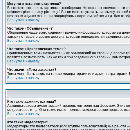
Могу ли я вставлять картинки?
Вы можете вставлять картинки в сообщения. Но пока нет возможности заг
unknown-place.net/my-picture.gif. Вы не можете указать ни ссылку на с
почтовых ящиках mail.ru, на защищённых паролем сайтах и т.д. Для ото
Вернуться к началу
Что такое «Объявление»?
Объявление чаще всего содержит важную информацию, которую вы должн
зависит от вашего уровня доступа, который определяется администрато
Вернуться к началу
Что такое «Прилепленная тема»?
Прилепленные темы находятся ниже объявлений на странице просмотра фо
появится возможность. Так же как и при создании объявлений, вам потр
Вернуться к началу
Что значит «Тема закрыта»?
Темы могут быть закрыты только модераторами или администраторами. В
Вернуться к началу
Кто такие администраторы?
Администраторы имеют высший уровень контроля над форумом. Эти люди
модераторов и т.д. Они также имеют полные модераторские права во все
Вернуться к началу
Кто такие модераторы?
Модераторы это пользователи (или группы пользователей) чья работа —