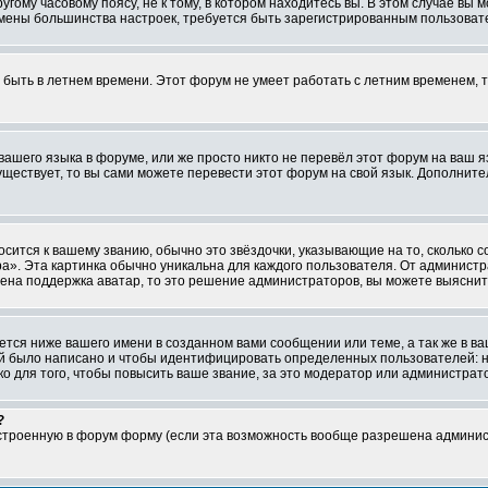
ому часовому поясу, не к тому, в котором находитесь вы. В этом случае вы м
ля смены большинства настроек, требуется быть зарегистрированным пользоват
т быть в летнем времени. Этот форум не умеет работать с летним временем, 
 вашего языка в форуме, или же просто никто не перевёл этот форум на ваш 
существует, то вы сами можете перевести этот форум на свой язык. Дополни
осится к вашему званию, обычно это звёздочки, указывающие на то, сколько 
». Эта картинка обычно уникальна для каждого пользователя. От администрат
чена поддержка аватар, то это решение администраторов, вы можете выяснит
тся ниже вашего имени в созданном вами сообщении или теме, а так же в ва
ний было написано и чтобы идентифицировать определенных пользователей:
 для того, чтобы повысить ваше звание, за это модератор или администрат
?
встроенную в форум форму (если эта возможность вообще разрешена админис