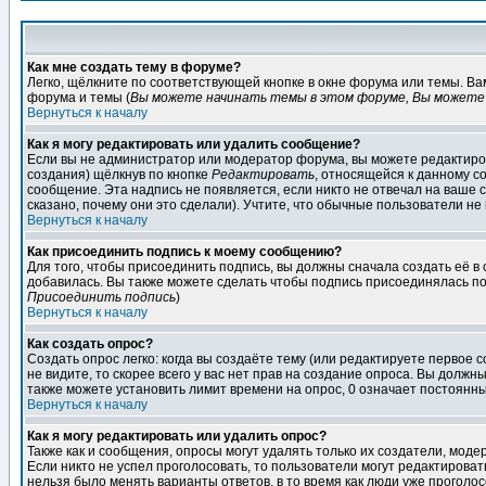
Как мне создать тему в форуме?
Легко, щёлкните по соответствующей кнопке в окне форума или темы. В
форума и темы (
Вы можете начинать темы в этом форуме, Вы можете 
Вернуться к началу
Как я могу редактировать или удалить сообщение?
Если вы не администратор или модератор форума, вы можете редактиров
создания) щёлкнув по кнопке
Редактировать
, относящейся к данному с
сообщение. Эта надпись не появляется, если никто не отвечал на ваше
сказано, почему они это сделали). Учтите, что обычные пользователи не 
Вернуться к началу
Как присоединить подпись к моему сообщению?
Для того, чтобы присоединить подпись, вы должны сначала создать её в
добавилась. Вы также можете сделать чтобы подпись присоединялась по
Присоединить подпись
)
Вернуться к началу
Как создать опрос?
Создать опрос легко: когда вы создаёте тему (или редактируете первое 
не видите, то скорее всего у вас нет прав на создание опроса. Вы должн
также можете установить лимит времени на опрос, 0 означает постоянны
Вернуться к началу
Как я могу редактировать или удалить опрос?
Также как и сообщения, опросы могут удалять только их создатели, мод
Если никто не успел проголосовать, то пользователи могут редактироват
нельзя было менять варианты ответов, в то время как люди уже проголос