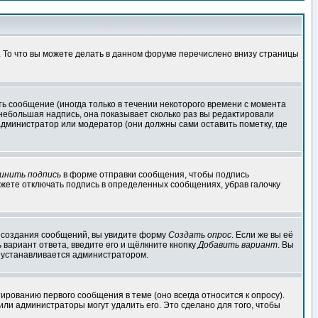
. То что вы можете делать в данном форуме перечислено внизу страницы
ь сообщение (иногда только в течении некоторого времени с момента
 небольшая надпись, она показывает сколько раз вы редактировали
администратор или модератор (они должны сами оставить пометку, где
инить подпись
в форме отправки сообщения, чтобы подпись
жете отключать подпись в определенных сообщениях, убрав галочку
ля создания сообщений, вы увидите форму
Создать опрос
. Если же вы её
ь вариант ответа, введите его и щёлкните кнопку
Добавить вариант
. Вы
о устанавливается администратором.
ированию первого сообщения в теме (оно всегда относится к опросу).
 или администраторы могут удалить его. Это сделано для того, чтобы