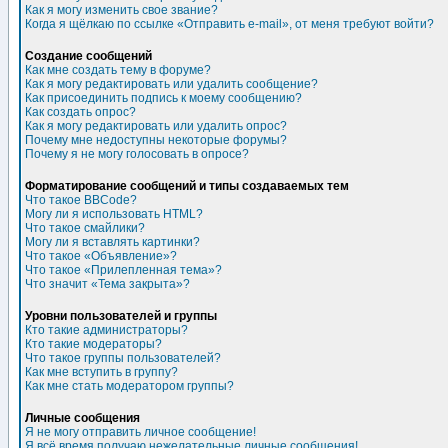
Как я могу изменить свое звание?
Когда я щёлкаю по ссылке «Отправить e-mail», от меня требуют войти?
Создание сообщений
Как мне создать тему в форуме?
Как я могу редактировать или удалить сообщение?
Как присоединить подпись к моему сообщению?
Как создать опрос?
Как я могу редактировать или удалить опрос?
Почему мне недоступны некоторые форумы?
Почему я не могу голосовать в опросе?
Форматирование сообщений и типы создаваемых тем
Что такое BBCode?
Могу ли я использовать HTML?
Что такое смайлики?
Могу ли я вставлять картинки?
Что такое «Объявление»?
Что такое «Прилепленная тема»?
Что значит «Тема закрыта»?
Уровни пользователей и группы
Кто такие администраторы?
Кто такие модераторы?
Что такое группы пользователей?
Как мне вступить в группу?
Как мне стать модератором группы?
Личные сообщения
Я не могу отправить личное сообщение!
Я всё время получаю нежелательные личные сообщения!