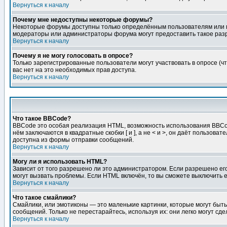
Вернуться к началу
Почему мне недоступны некоторые форумы?
Некоторые форумы доступны только определённым пользователям или гр
модераторы или администраторы форума могут предоставить такое разр
Вернуться к началу
Почему я не могу голосовать в опросе?
Только зарегистрированные пользователи могут участвовать в опросе (чт
вас нет на это необходимых прав доступа.
Вернуться к началу
Что такое BBCode?
BBCode это особая реализация HTML, возможность использования BBCod
нём заключаются в квадратные скобки [ и ], а не < и >, он даёт польз
доступна из формы отправки сообщений.
Вернуться к началу
Могу ли я использовать HTML?
Зависит от того разрешено ли это администратором. Если разрешено его 
могут вызвать проблемы. Если HTML включён, то вы сможете выключить 
Вернуться к началу
Что такое смайлики?
Смайлики, или эмотиконы — это маленькие картинки, которые могут быть 
сообщений. Только не перестарайтесь, используя их: они легко могут с
Вернуться к началу