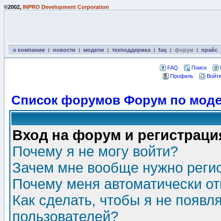
©2002,
INPRO Development Corporation
о компании
:
новости
:
модели
:
техподдержка
:
faq
:
форум
:
прайс
FAQ
Поиск
Профиль
Войти
Список форумов Форум по моде
Вход на форум и регистраци
Почему я не могу войти?
Зачем мне вообще нужно реги
Почему меня автоматически о
Как сделать, чтобы я не появл
пользователей?