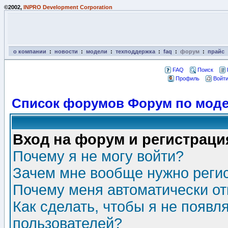
©2002,
INPRO Development Corporation
о компании
:
новости
:
модели
:
техподдержка
:
faq
:
форум
:
прайс
FAQ
Поиск
Профиль
Войти
Список форумов Форум по моде
Вход на форум и регистраци
Почему я не могу войти?
Зачем мне вообще нужно реги
Почему меня автоматически о
Как сделать, чтобы я не появл
пользователей?