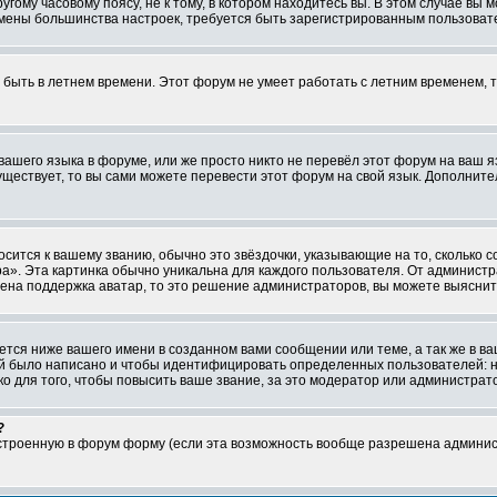
ому часовому поясу, не к тому, в котором находитесь вы. В этом случае вы м
ля смены большинства настроек, требуется быть зарегистрированным пользоват
т быть в летнем времени. Этот форум не умеет работать с летним временем, 
 вашего языка в форуме, или же просто никто не перевёл этот форум на ваш 
существует, то вы сами можете перевести этот форум на свой язык. Дополни
осится к вашему званию, обычно это звёздочки, указывающие на то, сколько 
». Эта картинка обычно уникальна для каждого пользователя. От администрат
чена поддержка аватар, то это решение администраторов, вы можете выяснит
тся ниже вашего имени в созданном вами сообщении или теме, а так же в ва
ний было написано и чтобы идентифицировать определенных пользователей:
 для того, чтобы повысить ваше звание, за это модератор или администрат
?
встроенную в форум форму (если эта возможность вообще разрешена админис