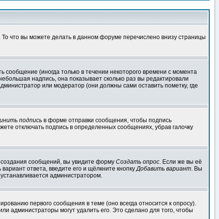
. То что вы можете делать в данном форуме перечислено внизу страницы
ь сообщение (иногда только в течении некоторого времени с момента
 небольшая надпись, она показывает сколько раз вы редактировали
администратор или модератор (они должны сами оставить пометку, где
инить подпись
в форме отправки сообщения, чтобы подпись
жете отключать подпись в определенных сообщениях, убрав галочку
ля создания сообщений, вы увидите форму
Создать опрос
. Если же вы её
ь вариант ответа, введите его и щёлкните кнопку
Добавить вариант
. Вы
о устанавливается администратором.
ированию первого сообщения в теме (оно всегда относится к опросу).
 или администраторы могут удалить его. Это сделано для того, чтобы