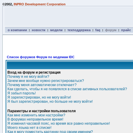
©2002,
INPRO Development Corporation
о компании
:
новости
:
модели
:
техподдержка
:
faq
:
форум
:
прайс
Список форумов Форум по модемам IDC
Вход на форум и регистрация
Почему я не могу войти?
Зачем мне вообще нужно регистрироваться?
Почему меня автоматически отключает?
Как сделать, чтобы я не появлялся в списке активных пользователей?
Я забыл пароль!
Я зарегистрирован, но не могу войти!
Я был зарегистрирован, но больше не могу войти!
Параметры и настройки пользователя
Как мне изменить мои настройки?
В форумах неправильное время!
Я изменил часовой пояс, но время все равно неправильное!
Моего языка нет в списке!
Как я могу поместить картинку под своим именем?