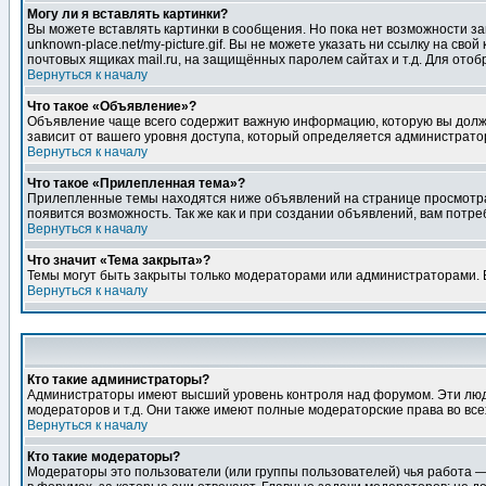
Могу ли я вставлять картинки?
Вы можете вставлять картинки в сообщения. Но пока нет возможности заг
unknown-place.net/my-picture.gif. Вы не можете указать ни ссылку на с
почтовых ящиках mail.ru, на защищённых паролем сайтах и т.д. Для ото
Вернуться к началу
Что такое «Объявление»?
Объявление чаще всего содержит важную информацию, которую вы должн
зависит от вашего уровня доступа, который определяется администрато
Вернуться к началу
Что такое «Прилепленная тема»?
Прилепленные темы находятся ниже объявлений на странице просмотра фо
появится возможность. Так же как и при создании объявлений, вам потр
Вернуться к началу
Что значит «Тема закрыта»?
Темы могут быть закрыты только модераторами или администраторами. В
Вернуться к началу
Кто такие администраторы?
Администраторы имеют высший уровень контроля над форумом. Эти люди
модераторов и т.д. Они также имеют полные модераторские права во все
Вернуться к началу
Кто такие модераторы?
Модераторы это пользователи (или группы пользователей) чья работа —