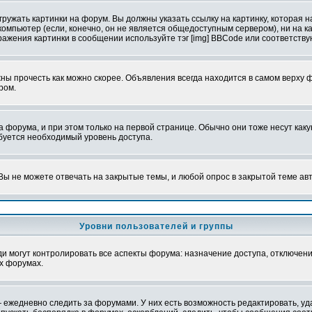
ружать картинки на форум. Вы должны указать ссылку на картинку, которая н
вой компьютер (если, конечно, он не является общедоступным сервером), ни на
бражения картинки в сообщении используйте тэг [img] BBCode или соответств
ы прочесть как можно скорее. Объявления всегда находится в самом верху 
ром.
рума, и при этом только на первой странице. Обычно они тоже несут какую-
ебуется необходимый уровень доступа.
ы не можете отвечать на закрытые темы, и любой опрос в закрытой теме ав
Уровни пользователей и группы
 могут контролировать все аспекты форума: назначение доступа, отключени
х форумах.
 ежедневно следить за форумами. У них есть возможность редактировать, уд