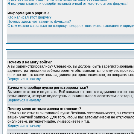
Я получил спам или оскорбительный e-mail от кого-то с этого форума!
Информация о phpBB 2
Кто написал этот форум?
Почему здесь нет такой-то функции?
С кем можно связаться по вопросу некорректного использования и юрид
Почему я не могу войти?
А вы зарегистрировались? Серьёзно, вы должны быть зарегистрированы дл
администратором или вебмастером, чтобы выяснить, почему это произошл
если же нет, то свяжитесь с администратором, возможно, он неправильн
Вернуться к началу
Зачем мне вообще нужно регистрироваться?
Вы можете этого и не делать. Всё зависит от того, как администратор 
возможности, которые недоступны анонимным пользователям: аватары, лич
Вернуться к началу
Почему меня автоматически отключает?
Если вы не отметили галочкой пункт
Входить автоматически
, вы сможе
вашей учётной записью. Для того, чтобы вас автоматически не отключал
библиотеке, интернет-кафе, университете и т.д.
Вернуться к началу