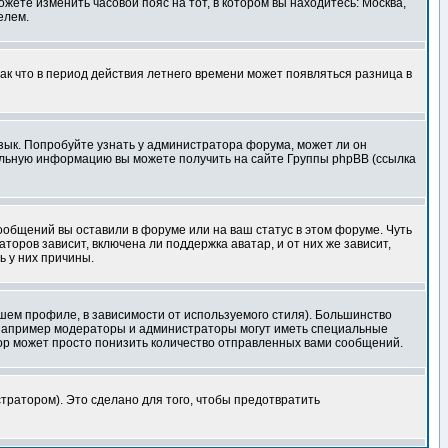
ожете изменить часовой пояс на тот, в котором вы находитесь: Москва,
елем.
так что в период действия летнего времени может появляться разница в
язык. Попробуйте узнать у администратора форума, может ли он
тельную информацию вы можете получить на сайте Группы phpBB (ссылка
сообщений вы оставили в форуме или на ваш статус в этом форуме. Чуть
оров зависит, включена ли поддержка аватар, и от них же зависит,
ь у них причины.
шем профиле, в зависимости от используемого стиля). Большинство
 например модераторы и администраторы могут иметь специальные
ор может просто понизить количество отправленных вами сообщений.
тратором). Это сделано для того, чтобы предотвратить