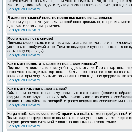
Время обычно правильное, но вы можете видеть время, относящееся к друг
Киев и т.д. Пожалуйста, учтите, что для смены часового пояса, как и д
Вернуться к началу
Я изменил часовой пояс, но время все равно неправильное!
Если вы уверены, что указали часовой пояс правильно, то причина може
один час с реальным временем.
Вернуться к началу
Моего языка нет в списке!
Причина скорее всего в том, что администратор не установил поддержку
установить требуемый язык. Если же поддержки нужного языка пока не 
есть внизу страницы)
Вернуться к началу
Как я могу поместить картинку под своим именем?
Под именем пользователя могут быть две картинки. Первая картинка отн
ниже может находиться картинка побольше, которая называется «аватара
какие аватары могут быть использованы. Если в данном форуме не вклю
Вернуться к началу
Как я могу изменить свое звание?
Обычно вы не можете напрямую изменить свое звание (звание отображае
форумов используют звания, чтобы показать какое количество сообще
звания. Пожалуйста, не засоряйте форум ненужными сообщениями только
Вернуться к началу
Когда я щёлкаю по ссылке «Отправить e-mail», от меня требуют войти
Только зарегистрированные пользователи могут посылать e-mail через 
злоупотребления системой e-mail анонимными пользователями.
Вернуться к началу