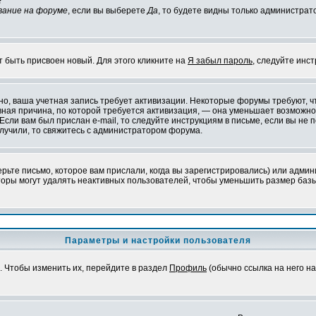
?
вание на форуме
, если вы выберете
Да
, то будете видны только администрат
т быть присвоен новый. Для этого кликните на
Я забыл пароль
, следуйте инс
ожно, ваша учетная запись требует активизации. Некоторые форумы требуют,
лавная причина, по которой требуется активизация, — она уменьшает возмож
Если вам был прислан e-mail, то следуйте инструкциям в письме, если вы не п
олучили, то свяжитесь с администратором форума.
ьте письмо, которое вам прислали, когда вы зарегистрировались) или админ
оры могут удалять неактивных пользователей, чтобы уменьшить размер базы
Параметры и настройки пользователя
. Чтобы изменить их, перейдите в раздел
Профиль
(обычно ссылка на него на