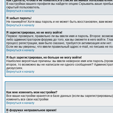
Как сделать, чтобы я не появлялся в списке активных пользователей
В настройках вашего профиля вы найдете опцию
Скрывать ваше пребы
скрытый пользователь.
Вернуться к началу
Я забыл пароль!
Не паникуйте! Хотя ваш пароль и не может быть восстановлен, вам може
Вернуться к началу
Я зарегистрирован, но не могу войти!
Первое: проверьте, правильно ли вы ввели имя и пароль. Второе: возм
либо администратором форума до того, как вы сможете в него войти. Г
процесс регистрации, вам было сказано, требуется активизация или нет. 
Если же вы уверены, что ввели правильный адрес e-mail, но письма не п
Вернуться к началу
Я был зарегистрирован, но больше не могу войти!
Наиболее вероятные причины: вы ввели неверное имя или пароль (провер
второе, то возможно вы не написали ни одного сообщения? Администрат
дискуссиях.
Вернуться к началу
Как мне изменить мои настройки?
Все ваши настройки хранятся в базе данных (если вы зарегистрированы)
изменить все свои настройки
Вернуться к началу
В форумах неправильное время!