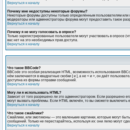
Вернуться к началу
Почему мне недоступны некоторые форумы?
Некоторые форумы доступны только определённым пользователям или гр
модераторы или администраторы форума могут предоставить такое разр
Вернуться к началу
Почему я не могу голосовать в опросе?
Только зарегистрированные пользователи могут участвовать в опросе (чт
вас нет на это необходимых прав доступа.
Вернуться к началу
Что такое BBCode?
BBCode это особая реализация HTML, возможность использования BBCod
нём заключаются в квадратные скобки [ и ], а не < и >, он даёт польз
доступна из формы отправки сообщений.
Вернуться к началу
Могу ли я использовать HTML?
Зависит от того разрешено ли это администратором. Если разрешено его 
могут вызвать проблемы. Если HTML включён, то вы сможете выключить 
Вернуться к началу
Что такое смайлики?
Смайлики, или эмотиконы — это маленькие картинки, которые могут быть 
сообщений. Только не перестарайтесь, используя их: они легко могут с
Вернуться к началу