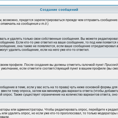
Создание сообщений
ам, возможно, придется зарегистрироваться прежде чем отправить сообщение
отвечать на сообщения и т.д.
)
ать и удалять только свои собственные сообщения. Вы можете редактироват
ообщению. Если кто-то уже ответил на ваше сообщение, то под ним появится
 сообщение, она также не появляется, если ваше сообщение отредактировал 
могут удалить сообщение, если на него уже кто-то ответил.
 своем профиле. После создания вы должны отметить галочкой пункт
Присоед
 умолчанию, если отметите соответствующий пункт в вашем профиле (вы смо
сообщение в теме, если у вас есть на то права) чуть ниже основной формы д
ы ввести тему опроса, затем как минимум два варианта ответа (чтобы добавит
й опрос. Также существует ограничение на количество вариантов ответа, он
ераторы или администраторы. Чтобы редактировать опрос, перейдите к редакт
ь или удалять опрос, но если уже кто-то проголосовал, то только модераторы
овали.