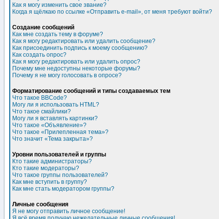
Как я могу изменить свое звание?
Когда я щёлкаю по ссылке «Отправить e-mail», от меня требуют войти?
Создание сообщений
Как мне создать тему в форуме?
Как я могу редактировать или удалить сообщение?
Как присоединить подпись к моему сообщению?
Как создать опрос?
Как я могу редактировать или удалить опрос?
Почему мне недоступны некоторые форумы?
Почему я не могу голосовать в опросе?
Форматирование сообщений и типы создаваемых тем
Что такое BBCode?
Могу ли я использовать HTML?
Что такое смайлики?
Могу ли я вставлять картинки?
Что такое «Объявление»?
Что такое «Прилепленная тема»?
Что значит «Тема закрыта»?
Уровни пользователей и группы
Кто такие администраторы?
Кто такие модераторы?
Что такое группы пользователей?
Как мне вступить в группу?
Как мне стать модератором группы?
Личные сообщения
Я не могу отправить личное сообщение!
Я всё время получаю нежелательные личные сообщения!