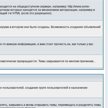
аходится на общедоступном сервере, например: http://www.some-
 картинки которые находятся за механизмом авторизации, например в
ующий тэг HTML (если это разрешено).
форума в котором они было созданы. Возможность создания объявлений
то важную информацию, и вам стоит прочесть их, как только у вас
томатически прекращается. Темы закрываются по многим причинам...
е пользователей, создание групп пользователей и назначение
алять, закрывать и вновь открывать темы, перемещать и разделять темы