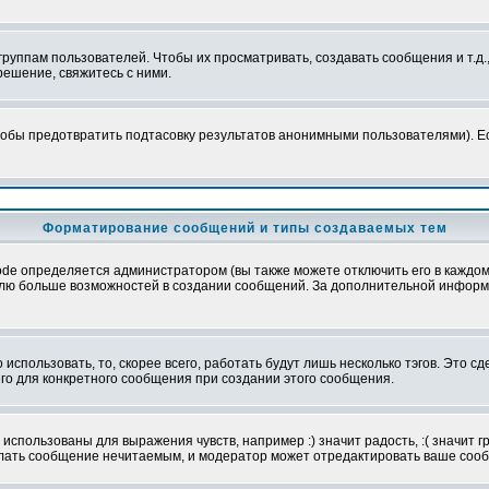
уппам пользователей. Чтобы их просматривать, создавать сообщения и т.д.
ешение, свяжитесь с ними.
обы предотвратить подтасовку результатов анонимными пользователями). Если
Форматирование сообщений и типы создаваемых тем
e определяется администратором (вы также можете отключить его в каждом 
ователю больше возможностей в создании сообщений. За дополнительной инфо
использовать, то, скорее всего, работать будут лишь несколько тэгов. Это с
его для конкретного сообщения при создании этого сообщения.
использованы для выражения чувств, например :) значит радость, :( значит 
делать сообщение нечитаемым, и модератор может отредактировать ваше сооб