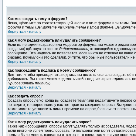
Как мне создать тему в форуме?
Легко, щёлкните по соответствующей кнопке в окне форума или темы. В
форума и темы (
Вы можете начинать темы в этом форуме, Вы можете 
Вернуться к началу
Как я могу редактировать или удалить сообщение?
Если вы не администратор или модератор форума, вы можете редактиров
создания) щёлкнув по кнопке
Редактировать
, относящейся к данному с
сообщение. Эта надпись не появляется, если никто не отвечал на ваше
сказано, почему они это сделали). Учтите, что обычные пользователи не 
Вернуться к началу
Как присоединить подпись к моему сообщению?
Для того, чтобы присоединить подпись, вы должны сначала создать её в
добавилась. Вы также можете сделать чтобы подпись присоединялась по
Присоединить подпись
)
Вернуться к началу
Как создать опрос?
Создать опрос легко: когда вы создаёте тему (или редактируете первое 
не видите, то скорее всего у вас нет прав на создание опроса. Вы должн
также можете установить лимит времени на опрос, 0 означает постоянны
Вернуться к началу
Как я могу редактировать или удалить опрос?
Также как и сообщения, опросы могут удалять только их создатели, мод
Если никто не успел проголосовать, то пользователи могут редактироват
нельзя было менять варианты ответов, в то время как люди уже проголос