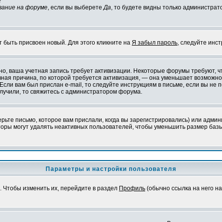
?
вание на форуме
, если вы выберете
Да
, то будете видны только администрат
т быть присвоен новый. Для этого кликните на
Я забыл пароль
, следуйте инс
ожно, ваша учетная запись требует активизации. Некоторые форумы требуют,
лавная причина, по которой требуется активизация, — она уменьшает возмож
Если вам был прислан e-mail, то следуйте инструкциям в письме, если вы не п
олучили, то свяжитесь с администратором форума.
ьте письмо, которое вам прислали, когда вы зарегистрировались) или админ
оры могут удалять неактивных пользователей, чтобы уменьшить размер базы
Параметры и настройки пользователя
. Чтобы изменить их, перейдите в раздел
Профиль
(обычно ссылка на него на