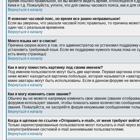
Время обычно правильное, но вы можете видеть время, относящееся к друг
Киев и т.д. Пожалуйста, учтите, что для смены часового пояса, как и д
Вернуться к началу
Я изменил часовой пояс, но время все равно неправильное!
Если вы уверены, что указали часовой пояс правильно, то причина може
один час с реальным временем.
Вернуться к началу
Моего языка нет в списке!
Причина скорее всего в том, что администратор не установил поддержку
установить требуемый язык. Если же поддержки нужного языка пока не 
есть внизу страницы)
Вернуться к началу
Как я могу поместить картинку под своим именем?
Под именем пользователя могут быть две картинки. Первая картинка отн
ниже может находиться картинка побольше, которая называется «аватара
какие аватары могут быть использованы. Если в данном форуме не вклю
Вернуться к началу
Как я могу изменить свое звание?
Обычно вы не можете напрямую изменить свое звание (звание отображае
форумов используют звания, чтобы показать какое количество сообще
звания. Пожалуйста, не засоряйте форум ненужными сообщениями только
Вернуться к началу
Когда я щёлкаю по ссылке «Отправить e-mail», от меня требуют войти
Только зарегистрированные пользователи могут посылать e-mail через 
злоупотребления системой e-mail анонимными пользователями.
Вернуться к началу