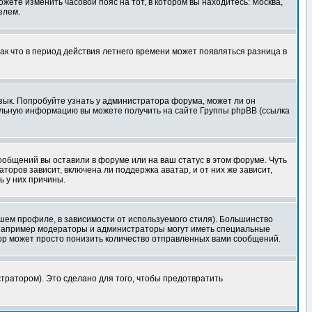
ожете изменить часовой пояс на тот, в котором вы находитесь: Москва,
елем.
так что в период действия летнего времени может появляться разница в
язык. Попробуйте узнать у администратора форума, может ли он
тельную информацию вы можете получить на сайте Группы phpBB (ссылка
сообщений вы оставили в форуме или на ваш статус в этом форуме. Чуть
оров зависит, включена ли поддержка аватар, и от них же зависит,
ь у них причины.
шем профиле, в зависимости от используемого стиля). Большинство
 например модераторы и администраторы могут иметь специальные
ор может просто понизить количество отправленных вами сообщений.
тратором). Это сделано для того, чтобы предотвратить