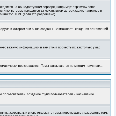
аходится на общедоступном сервере, например: http://www.some-
 картинки которые находятся за механизмом авторизации, например в
ующий тэг HTML (если это разрешено).
форума в котором они было созданы. Возможность создания объявлений
то важную информацию, и вам стоит прочесть их, как только у вас
томатически прекращается. Темы закрываются по многим причинам...
е пользователей, создание групп пользователей и назначение
алять, закрывать и вновь открывать темы, перемещать и разделять темы