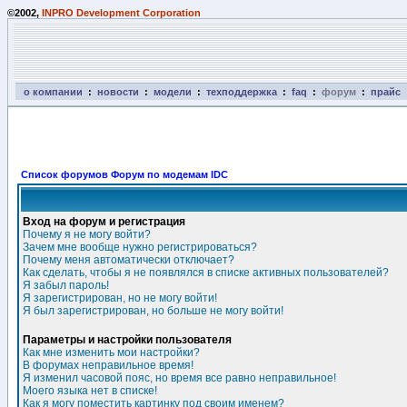
©2002,
INPRO Development Corporation
о компании
:
новости
:
модели
:
техподдержка
:
faq
:
форум
:
прайс
Список форумов Форум по модемам IDC
Вход на форум и регистрация
Почему я не могу войти?
Зачем мне вообще нужно регистрироваться?
Почему меня автоматически отключает?
Как сделать, чтобы я не появлялся в списке активных пользователей?
Я забыл пароль!
Я зарегистрирован, но не могу войти!
Я был зарегистрирован, но больше не могу войти!
Параметры и настройки пользователя
Как мне изменить мои настройки?
В форумах неправильное время!
Я изменил часовой пояс, но время все равно неправильное!
Моего языка нет в списке!
Как я могу поместить картинку под своим именем?