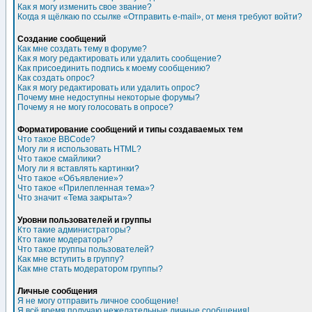
Как я могу изменить свое звание?
Когда я щёлкаю по ссылке «Отправить e-mail», от меня требуют войти?
Создание сообщений
Как мне создать тему в форуме?
Как я могу редактировать или удалить сообщение?
Как присоединить подпись к моему сообщению?
Как создать опрос?
Как я могу редактировать или удалить опрос?
Почему мне недоступны некоторые форумы?
Почему я не могу голосовать в опросе?
Форматирование сообщений и типы создаваемых тем
Что такое BBCode?
Могу ли я использовать HTML?
Что такое смайлики?
Могу ли я вставлять картинки?
Что такое «Объявление»?
Что такое «Прилепленная тема»?
Что значит «Тема закрыта»?
Уровни пользователей и группы
Кто такие администраторы?
Кто такие модераторы?
Что такое группы пользователей?
Как мне вступить в группу?
Как мне стать модератором группы?
Личные сообщения
Я не могу отправить личное сообщение!
Я всё время получаю нежелательные личные сообщения!