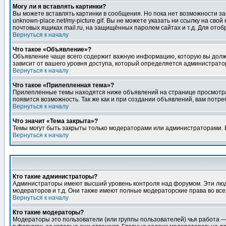
Могу ли я вставлять картинки?
Вы можете вставлять картинки в сообщения. Но пока нет возможности заг
unknown-place.net/my-picture.gif. Вы не можете указать ни ссылку на с
почтовых ящиках mail.ru, на защищённых паролем сайтах и т.д. Для ото
Вернуться к началу
Что такое «Объявление»?
Объявление чаще всего содержит важную информацию, которую вы должн
зависит от вашего уровня доступа, который определяется администрато
Вернуться к началу
Что такое «Прилепленная тема»?
Прилепленные темы находятся ниже объявлений на странице просмотра фо
появится возможность. Так же как и при создании объявлений, вам потр
Вернуться к началу
Что значит «Тема закрыта»?
Темы могут быть закрыты только модераторами или администраторами. В
Вернуться к началу
Кто такие администраторы?
Администраторы имеют высший уровень контроля над форумом. Эти люди
модераторов и т.д. Они также имеют полные модераторские права во все
Вернуться к началу
Кто такие модераторы?
Модераторы это пользователи (или группы пользователей) чья работа —