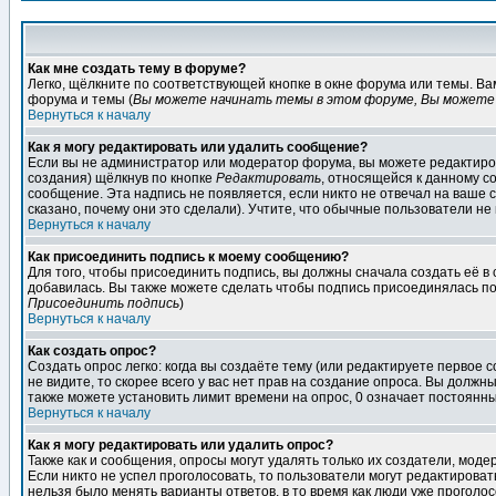
Как мне создать тему в форуме?
Легко, щёлкните по соответствующей кнопке в окне форума или темы. В
форума и темы (
Вы можете начинать темы в этом форуме, Вы можете 
Вернуться к началу
Как я могу редактировать или удалить сообщение?
Если вы не администратор или модератор форума, вы можете редактиров
создания) щёлкнув по кнопке
Редактировать
, относящейся к данному с
сообщение. Эта надпись не появляется, если никто не отвечал на ваше
сказано, почему они это сделали). Учтите, что обычные пользователи не 
Вернуться к началу
Как присоединить подпись к моему сообщению?
Для того, чтобы присоединить подпись, вы должны сначала создать её в
добавилась. Вы также можете сделать чтобы подпись присоединялась по
Присоединить подпись
)
Вернуться к началу
Как создать опрос?
Создать опрос легко: когда вы создаёте тему (или редактируете первое 
не видите, то скорее всего у вас нет прав на создание опроса. Вы должн
также можете установить лимит времени на опрос, 0 означает постоянны
Вернуться к началу
Как я могу редактировать или удалить опрос?
Также как и сообщения, опросы могут удалять только их создатели, мод
Если никто не успел проголосовать, то пользователи могут редактироват
нельзя было менять варианты ответов, в то время как люди уже проголос