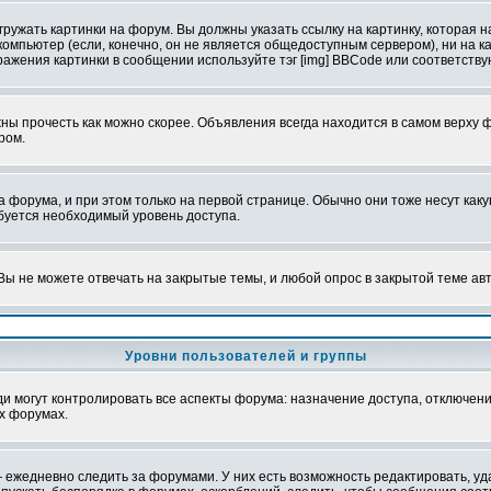
ружать картинки на форум. Вы должны указать ссылку на картинку, которая н
вой компьютер (если, конечно, он не является общедоступным сервером), ни на
бражения картинки в сообщении используйте тэг [img] BBCode или соответств
ы прочесть как можно скорее. Объявления всегда находится в самом верху 
ром.
рума, и при этом только на первой странице. Обычно они тоже несут какую-
ебуется необходимый уровень доступа.
ы не можете отвечать на закрытые темы, и любой опрос в закрытой теме ав
Уровни пользователей и группы
 могут контролировать все аспекты форума: назначение доступа, отключени
х форумах.
 ежедневно следить за форумами. У них есть возможность редактировать, уд