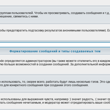
уппам пользователей. Чтобы их просматривать, создавать сообщения и т.д.
ешение, свяжитесь с ними.
обы предотвратить подтасовку результатов анонимными пользователями). Если
Форматирование сообщений и типы создаваемых тем
e определяется администратором (вы также можете отключить его в каждом 
ователю больше возможностей в создании сообщений. За дополнительной инфо
использовать, то, скорее всего, работать будут лишь несколько тэгов. Это с
его для конкретного сообщения при создании этого сообщения.
использованы для выражения чувств, например :) значит радость, :( значит 
делать сообщение нечитаемым, и модератор может отредактировать ваше сооб