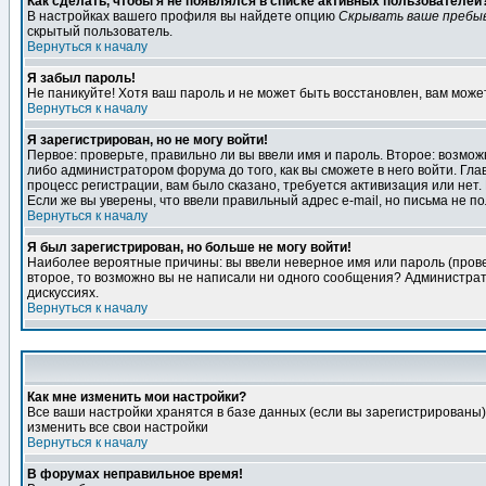
Как сделать, чтобы я не появлялся в списке активных пользователей
В настройках вашего профиля вы найдете опцию
Скрывать ваше пребы
скрытый пользователь.
Вернуться к началу
Я забыл пароль!
Не паникуйте! Хотя ваш пароль и не может быть восстановлен, вам може
Вернуться к началу
Я зарегистрирован, но не могу войти!
Первое: проверьте, правильно ли вы ввели имя и пароль. Второе: возм
либо администратором форума до того, как вы сможете в него войти. Г
процесс регистрации, вам было сказано, требуется активизация или нет. 
Если же вы уверены, что ввели правильный адрес e-mail, но письма не п
Вернуться к началу
Я был зарегистрирован, но больше не могу войти!
Наиболее вероятные причины: вы ввели неверное имя или пароль (провер
второе, то возможно вы не написали ни одного сообщения? Администрат
дискуссиях.
Вернуться к началу
Как мне изменить мои настройки?
Все ваши настройки хранятся в базе данных (если вы зарегистрированы)
изменить все свои настройки
Вернуться к началу
В форумах неправильное время!