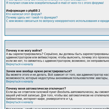
Я получил спам или оскорбительный e-mail от кого-то с этого форума!
Информация о phpBB 2
Кто написал этот форум?
Почему здесь нет такой-то функции?
С кем можно связаться по вопросу некорректного использования и юрид
Почему я не могу войти?
А вы зарегистрировались? Серьёзно, вы должны быть зарегистрированы дл
администратором или вебмастером, чтобы выяснить, почему это произошл
если же нет, то свяжитесь с администратором, возможно, он неправильн
Вернуться к началу
Зачем мне вообще нужно регистрироваться?
Вы можете этого и не делать. Всё зависит от того, как администратор 
возможности, которые недоступны анонимным пользователям: аватары, лич
Вернуться к началу
Почему меня автоматически отключает?
Если вы не отметили галочкой пункт
Входить автоматически
, вы сможе
вашей учётной записью. Для того, чтобы вас автоматически не отключал
библиотеке, интернет-кафе, университете и т.д.
Вернуться к началу