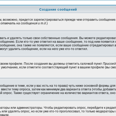
Создание сообщений
ам, возможно, придется зарегистрироваться прежде чем отправить сообщение
отвечать на сообщения и т.д.
)
ать и удалять только свои собственные сообщения. Вы можете редактироват
ообщению. Если кто-то уже ответил на ваше сообщение, то под ним появится
 сообщение, она также не появляется, если ваше сообщение отредактировал 
могут удалить сообщение, если на него уже кто-то ответил.
 своем профиле. После создания вы должны отметить галочкой пункт
Присоед
 умолчанию, если отметите соответствующий пункт в вашем профиле (вы смо
сообщение в теме, если у вас есть на то права) чуть ниже основной формы д
ы ввести тему опроса, затем как минимум два варианта ответа (чтобы добавит
й опрос. Также существует ограничение на количество вариантов ответа, он
ераторы или администраторы. Чтобы редактировать опрос, перейдите к редакт
ь или удалять опрос, но если уже кто-то проголосовал, то только модераторы
овали.