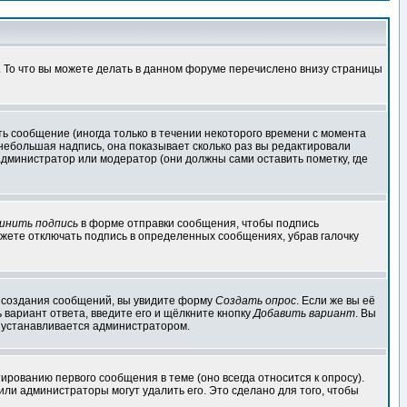
. То что вы можете делать в данном форуме перечислено внизу страницы
ь сообщение (иногда только в течении некоторого времени с момента
 небольшая надпись, она показывает сколько раз вы редактировали
администратор или модератор (они должны сами оставить пометку, где
инить подпись
в форме отправки сообщения, чтобы подпись
жете отключать подпись в определенных сообщениях, убрав галочку
ля создания сообщений, вы увидите форму
Создать опрос
. Если же вы её
ь вариант ответа, введите его и щёлкните кнопку
Добавить вариант
. Вы
о устанавливается администратором.
ированию первого сообщения в теме (оно всегда относится к опросу).
 или администраторы могут удалить его. Это сделано для того, чтобы