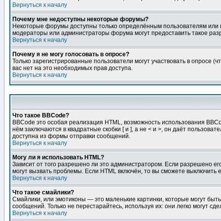
Вернуться к началу
Почему мне недоступны некоторые форумы?
Некоторые форумы доступны только определённым пользователям или гр
модераторы или администраторы форума могут предоставить такое разр
Вернуться к началу
Почему я не могу голосовать в опросе?
Только зарегистрированные пользователи могут участвовать в опросе (чт
вас нет на это необходимых прав доступа.
Вернуться к началу
Что такое BBCode?
BBCode это особая реализация HTML, возможность использования BBCod
нём заключаются в квадратные скобки [ и ], а не < и >, он даёт польз
доступна из формы отправки сообщений.
Вернуться к началу
Могу ли я использовать HTML?
Зависит от того разрешено ли это администратором. Если разрешено его 
могут вызвать проблемы. Если HTML включён, то вы сможете выключить 
Вернуться к началу
Что такое смайлики?
Смайлики, или эмотиконы — это маленькие картинки, которые могут быть 
сообщений. Только не перестарайтесь, используя их: они легко могут с
Вернуться к началу