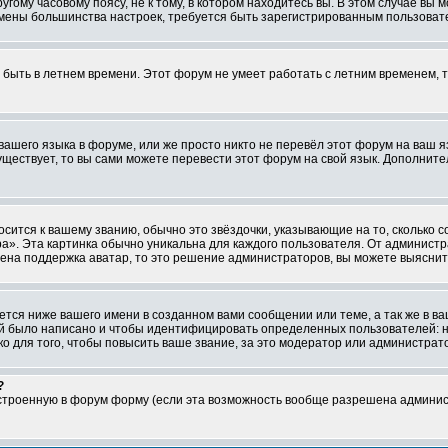
ому часовому поясу, не к тому, в котором находитесь вы. В этом случае вы м
ля смены большинства настроек, требуется быть зарегистрированным пользоват
т быть в летнем времени. Этот форум не умеет работать с летним временем, 
 вашего языка в форуме, или же просто никто не перевёл этот форум на ваш 
существует, то вы сами можете перевести этот форум на свой язык. Дополни
осится к вашему званию, обычно это звёздочки, указывающие на то, сколько 
». Эта картинка обычно уникальна для каждого пользователя. От администрат
чена поддержка аватар, то это решение администраторов, вы можете выяснит
тся ниже вашего имени в созданном вами сообщении или теме, а так же в ва
ний было написано и чтобы идентифицировать определенных пользователей:
 для того, чтобы повысить ваше звание, за это модератор или администрат
?
встроенную в форум форму (если эта возможность вообще разрешена админис