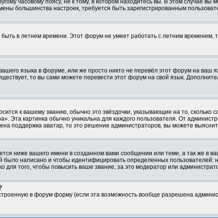
ому часовому поясу, не к тому, в котором находитесь вы. В этом случае вы м
ля смены большинства настроек, требуется быть зарегистрированным пользоват
т быть в летнем времени. Этот форум не умеет работать с летним временем, 
 вашего языка в форуме, или же просто никто не перевёл этот форум на ваш 
существует, то вы сами можете перевести этот форум на свой язык. Дополни
осится к вашему званию, обычно это звёздочки, указывающие на то, сколько 
». Эта картинка обычно уникальна для каждого пользователя. От администрат
чена поддержка аватар, то это решение администраторов, вы можете выяснит
тся ниже вашего имени в созданном вами сообщении или теме, а так же в ва
ний было написано и чтобы идентифицировать определенных пользователей:
 для того, чтобы повысить ваше звание, за это модератор или администрат
?
встроенную в форум форму (если эта возможность вообще разрешена админис