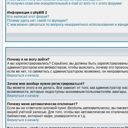
Я получил спам или оскорбительный e-mail от кого-то с этого форума!
Информация о phpBB 2
Кто написал этот форум?
Почему здесь нет такой-то функции?
С кем можно связаться по вопросу некорректного использования и юрид
Почему я не могу войти?
А вы зарегистрировались? Серьёзно, вы должны быть зарегистрированы дл
администратором или вебмастером, чтобы выяснить, почему это произошл
если же нет, то свяжитесь с администратором, возможно, он неправильн
Вернуться к началу
Зачем мне вообще нужно регистрироваться?
Вы можете этого и не делать. Всё зависит от того, как администратор 
возможности, которые недоступны анонимным пользователям: аватары, лич
Вернуться к началу
Почему меня автоматически отключает?
Если вы не отметили галочкой пункт
Входить автоматически
, вы сможе
вашей учётной записью. Для того, чтобы вас автоматически не отключал
библиотеке, интернет-кафе, университете и т.д.
Вернуться к началу