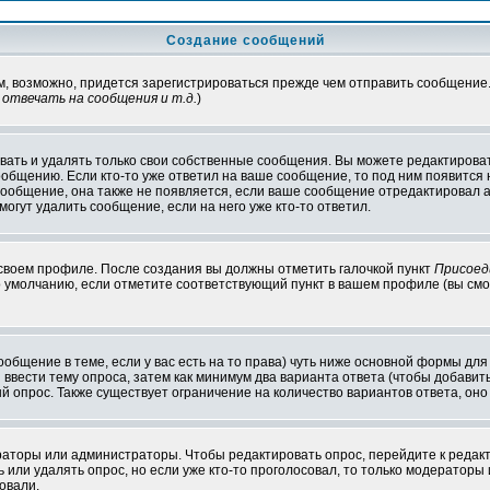
Создание сообщений
ам, возможно, придется зарегистрироваться прежде чем отправить сообщение
отвечать на сообщения и т.д.
)
ать и удалять только свои собственные сообщения. Вы можете редактироват
ообщению. Если кто-то уже ответил на ваше сообщение, то под ним появится
 сообщение, она также не появляется, если ваше сообщение отредактировал 
могут удалить сообщение, если на него уже кто-то ответил.
 своем профиле. После создания вы должны отметить галочкой пункт
Присоед
 умолчанию, если отметите соответствующий пункт в вашем профиле (вы смо
сообщение в теме, если у вас есть на то права) чуть ниже основной формы д
ы ввести тему опроса, затем как минимум два варианта ответа (чтобы добавит
й опрос. Также существует ограничение на количество вариантов ответа, он
ераторы или администраторы. Чтобы редактировать опрос, перейдите к редакт
ь или удалять опрос, но если уже кто-то проголосовал, то только модераторы
овали.