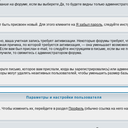
?
вание на форуме
, если вы выберете
Да
, то будете видны только администрат
т быть присвоен новый. Для этого кликните на
Я забыл пароль
, следуйте инс
ожно, ваша учетная запись требует активизации. Некоторые форумы требуют,
лавная причина, по которой требуется активизация, — она уменьшает возмож
Если вам был прислан e-mail, то следуйте инструкциям в письме, если вы не п
олучили, то свяжитесь с администратором форума.
ьте письмо, которое вам прислали, когда вы зарегистрировались) или админ
оры могут удалять неактивных пользователей, чтобы уменьшить размер базы
Параметры и настройки пользователя
. Чтобы изменить их, перейдите в раздел
Профиль
(обычно ссылка на него на