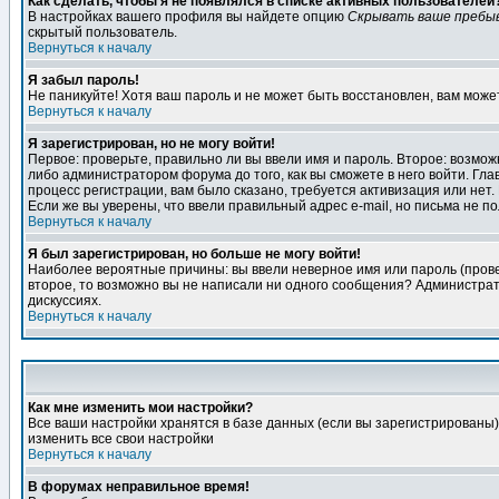
Как сделать, чтобы я не появлялся в списке активных пользователей
В настройках вашего профиля вы найдете опцию
Скрывать ваше пребы
скрытый пользователь.
Вернуться к началу
Я забыл пароль!
Не паникуйте! Хотя ваш пароль и не может быть восстановлен, вам може
Вернуться к началу
Я зарегистрирован, но не могу войти!
Первое: проверьте, правильно ли вы ввели имя и пароль. Второе: возм
либо администратором форума до того, как вы сможете в него войти. Г
процесс регистрации, вам было сказано, требуется активизация или нет. 
Если же вы уверены, что ввели правильный адрес e-mail, но письма не п
Вернуться к началу
Я был зарегистрирован, но больше не могу войти!
Наиболее вероятные причины: вы ввели неверное имя или пароль (провер
второе, то возможно вы не написали ни одного сообщения? Администрат
дискуссиях.
Вернуться к началу
Как мне изменить мои настройки?
Все ваши настройки хранятся в базе данных (если вы зарегистрированы)
изменить все свои настройки
Вернуться к началу
В форумах неправильное время!