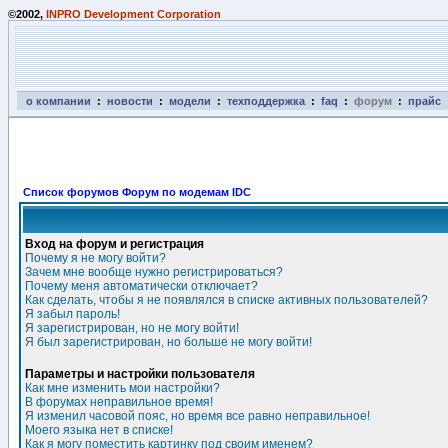
©2002,
INPRO Development Corporation
о компании
:
новости
:
модели
:
техподдержка
:
faq
:
форум
:
прайс
Список форумов Форум по модемам IDC
Вход на форум и регистрация
Почему я не могу войти?
Зачем мне вообще нужно регистрироваться?
Почему меня автоматически отключает?
Как сделать, чтобы я не появлялся в списке активных пользователей?
Я забыл пароль!
Я зарегистрирован, но не могу войти!
Я был зарегистрирован, но больше не могу войти!
Параметры и настройки пользователя
Как мне изменить мои настройки?
В форумах неправильное время!
Я изменил часовой пояс, но время все равно неправильное!
Моего языка нет в списке!
Как я могу поместить картинку под своим именем?