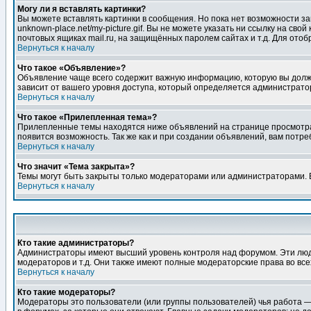
Могу ли я вставлять картинки?
Вы можете вставлять картинки в сообщения. Но пока нет возможности заг
unknown-place.net/my-picture.gif. Вы не можете указать ни ссылку на с
почтовых ящиках mail.ru, на защищённых паролем сайтах и т.д. Для ото
Вернуться к началу
Что такое «Объявление»?
Объявление чаще всего содержит важную информацию, которую вы должн
зависит от вашего уровня доступа, который определяется администрато
Вернуться к началу
Что такое «Прилепленная тема»?
Прилепленные темы находятся ниже объявлений на странице просмотра фо
появится возможность. Так же как и при создании объявлений, вам потр
Вернуться к началу
Что значит «Тема закрыта»?
Темы могут быть закрыты только модераторами или администраторами. В
Вернуться к началу
Кто такие администраторы?
Администраторы имеют высший уровень контроля над форумом. Эти люди
модераторов и т.д. Они также имеют полные модераторские права во все
Вернуться к началу
Кто такие модераторы?
Модераторы это пользователи (или группы пользователей) чья работа —