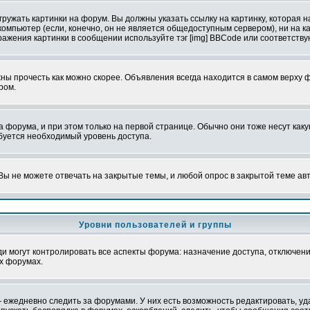
ружать картинки на форум. Вы должны указать ссылку на картинку, которая н
вой компьютер (если, конечно, он не является общедоступным сервером), ни на
бражения картинки в сообщении используйте тэг [img] BBCode или соответств
ы прочесть как можно скорее. Объявления всегда находится в самом верху 
ром.
рума, и при этом только на первой странице. Обычно они тоже несут какую-
ебуется необходимый уровень доступа.
ы не можете отвечать на закрытые темы, и любой опрос в закрытой теме ав
Уровни пользователей и группы
 могут контролировать все аспекты форума: назначение доступа, отключени
х форумах.
 ежедневно следить за форумами. У них есть возможность редактировать, уд