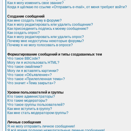
Как я могу изменить свое звание?
Когда я щёлкаю по ссылке «Отправить e-mail», от меня требуют войти?
Создание сообщений
Как мне создать тему в форуме?
Как я могу редактировать или удалить сообщение?
Как присоединить подпись к моему сообщению?
Как создать опрос?
Как я могу редактировать или удалить опрос?
Почему мне недоступны некоторые форумы?
Почему я не могу голосовать в опросе?
Форматирование сообщений и типы создаваемых тем
Что такое BBCode?
Могу ли я использовать HTML?
Что такое смайлики?
Могу ли я вставлять картинки?
Что такое «Объявление»?
Что такое «Прилепленная тема»?
Что значит «Тема закрыта»?
Уровни пользователей и группы
Кто такие администраторы?
Кто такие модераторы?
Что такое группы пользователей?
Как мне вступить в группу?
Как мне стать модератором группы?
Личные сообщения
Я не могу отправить личное сообщение!
Я всё время получаю нежелательные личные сообщения!