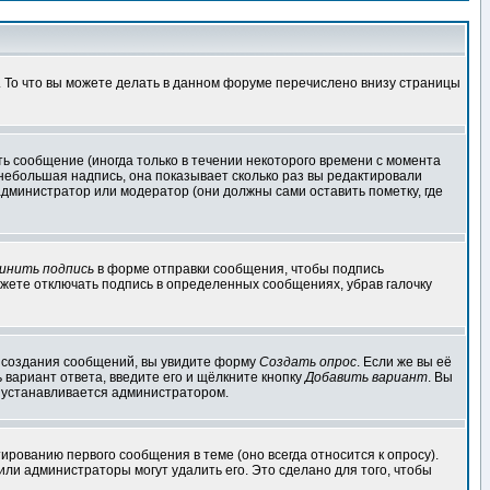
. То что вы можете делать в данном форуме перечислено внизу страницы
ь сообщение (иногда только в течении некоторого времени с момента
 небольшая надпись, она показывает сколько раз вы редактировали
администратор или модератор (они должны сами оставить пометку, где
инить подпись
в форме отправки сообщения, чтобы подпись
жете отключать подпись в определенных сообщениях, убрав галочку
ля создания сообщений, вы увидите форму
Создать опрос
. Если же вы её
ь вариант ответа, введите его и щёлкните кнопку
Добавить вариант
. Вы
о устанавливается администратором.
ированию первого сообщения в теме (оно всегда относится к опросу).
 или администраторы могут удалить его. Это сделано для того, чтобы