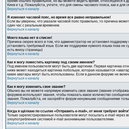
Время обычно правильное, но вы можете видеть время, относящееся к друг
Киев и т.д. Пожалуйста, учтите, что для смены часового пояса, как и д
Вернуться к началу
Я изменил часовой пояс, но время все равно неправильное!
Если вы уверены, что указали часовой пояс правильно, то причина може
один час с реальным временем.
Вернуться к началу
Моего языка нет в списке!
Причина скорее всего в том, что администратор не установил поддержку
установить требуемый язык. Если же поддержки нужного языка пока не 
есть внизу страницы)
Вернуться к началу
Как я могу поместить картинку под своим именем?
Под именем пользователя могут быть две картинки. Первая картинка отн
ниже может находиться картинка побольше, которая называется «аватара
какие аватары могут быть использованы. Если в данном форуме не вклю
Вернуться к началу
Как я могу изменить свое звание?
Обычно вы не можете напрямую изменить свое звание (звание отображае
форумов используют звания, чтобы показать какое количество сообще
звания. Пожалуйста, не засоряйте форум ненужными сообщениями только
Вернуться к началу
Когда я щёлкаю по ссылке «Отправить e-mail», от меня требуют войти
Только зарегистрированные пользователи могут посылать e-mail через 
злоупотребления системой e-mail анонимными пользователями.
Вернуться к началу