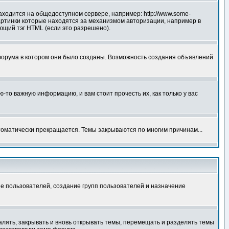
аходится на общедоступном сервере, например: http://www.some-
 картинки которые находятся за механизмом авторизации, например в
ующий тэг HTML (если это разрешено).
форума в котором они было созданы. Возможность создания объявлений
то важную информацию, и вам стоит прочесть их, как только у вас
томатически прекращается. Темы закрываются по многим причинам...
е пользователей, создание групп пользователей и назначение
алять, закрывать и вновь открывать темы, перемещать и разделять темы