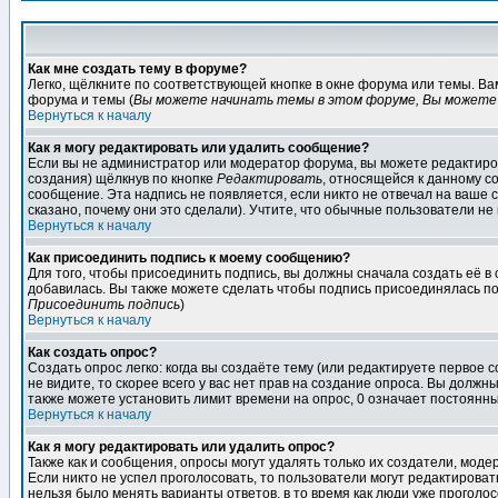
Как мне создать тему в форуме?
Легко, щёлкните по соответствующей кнопке в окне форума или темы. В
форума и темы (
Вы можете начинать темы в этом форуме, Вы можете 
Вернуться к началу
Как я могу редактировать или удалить сообщение?
Если вы не администратор или модератор форума, вы можете редактиров
создания) щёлкнув по кнопке
Редактировать
, относящейся к данному с
сообщение. Эта надпись не появляется, если никто не отвечал на ваше
сказано, почему они это сделали). Учтите, что обычные пользователи не 
Вернуться к началу
Как присоединить подпись к моему сообщению?
Для того, чтобы присоединить подпись, вы должны сначала создать её в
добавилась. Вы также можете сделать чтобы подпись присоединялась по
Присоединить подпись
)
Вернуться к началу
Как создать опрос?
Создать опрос легко: когда вы создаёте тему (или редактируете первое 
не видите, то скорее всего у вас нет прав на создание опроса. Вы должн
также можете установить лимит времени на опрос, 0 означает постоянны
Вернуться к началу
Как я могу редактировать или удалить опрос?
Также как и сообщения, опросы могут удалять только их создатели, мод
Если никто не успел проголосовать, то пользователи могут редактироват
нельзя было менять варианты ответов, в то время как люди уже проголос