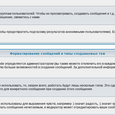
уппам пользователей. Чтобы их просматривать, создавать сообщения и т.д.
ешение, свяжитесь с ними.
обы предотвратить подтасовку результатов анонимными пользователями). Если
Форматирование сообщений и типы создаваемых тем
e определяется администратором (вы также можете отключить его в каждом 
ователю больше возможностей в создании сообщений. За дополнительной инфо
использовать, то, скорее всего, работать будут лишь несколько тэгов. Это с
его для конкретного сообщения при создании этого сообщения.
использованы для выражения чувств, например :) значит радость, :( значит 
делать сообщение нечитаемым, и модератор может отредактировать ваше сооб