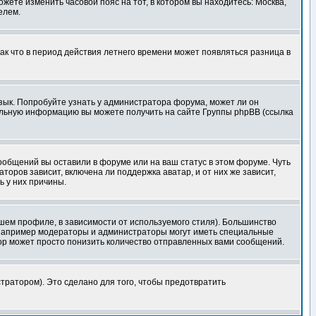
ожете изменить часовой пояс на тот, в котором вы находитесь: Москва,
елем.
так что в период действия летнего времени может появляться разница в
язык. Попробуйте узнать у администратора форума, может ли он
тельную информацию вы можете получить на сайте Группы phpBB (ссылка
сообщений вы оставили в форуме или на ваш статус в этом форуме. Чуть
оров зависит, включена ли поддержка аватар, и от них же зависит,
ь у них причины.
шем профиле, в зависимости от используемого стиля). Большинство
 например модераторы и администраторы могут иметь специальные
ор может просто понизить количество отправленных вами сообщений.
тратором). Это сделано для того, чтобы предотвратить