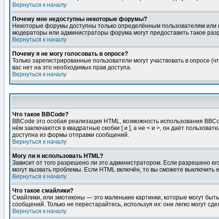
Вернуться к началу
Почему мне недоступны некоторые форумы?
Некоторые форумы доступны только определённым пользователям или гр
модераторы или администраторы форума могут предоставить такое разр
Вернуться к началу
Почему я не могу голосовать в опросе?
Только зарегистрированные пользователи могут участвовать в опросе (чт
вас нет на это необходимых прав доступа.
Вернуться к началу
Что такое BBCode?
BBCode это особая реализация HTML, возможность использования BBCod
нём заключаются в квадратные скобки [ и ], а не < и >, он даёт польз
доступна из формы отправки сообщений.
Вернуться к началу
Могу ли я использовать HTML?
Зависит от того разрешено ли это администратором. Если разрешено его 
могут вызвать проблемы. Если HTML включён, то вы сможете выключить 
Вернуться к началу
Что такое смайлики?
Смайлики, или эмотиконы — это маленькие картинки, которые могут быть 
сообщений. Только не перестарайтесь, используя их: они легко могут с
Вернуться к началу