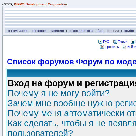
©2002,
INPRO Development Corporation
о компании
:
новости
:
модели
:
техподдержка
:
faq
:
форум
:
прайс
FAQ
Поиск
Профиль
Войти
Список форумов Форум по моде
Вход на форум и регистраци
Почему я не могу войти?
Зачем мне вообще нужно реги
Почему меня автоматически о
Как сделать, чтобы я не появл
пользователей?