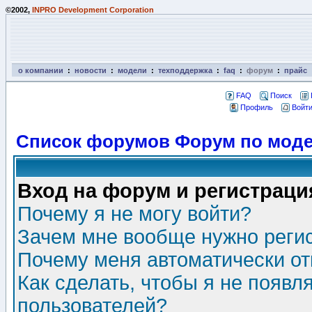
©2002,
INPRO Development Corporation
о компании
:
новости
:
модели
:
техподдержка
:
faq
:
форум
:
прайс
FAQ
Поиск
Профиль
Войти
Список форумов Форум по моде
Вход на форум и регистраци
Почему я не могу войти?
Зачем мне вообще нужно реги
Почему меня автоматически о
Как сделать, чтобы я не появл
пользователей?