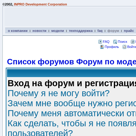
©2002,
INPRO Development Corporation
о компании
:
новости
:
модели
:
техподдержка
:
faq
:
форум
:
прайс
FAQ
Поиск
Профиль
Войти
Список форумов Форум по моде
Вход на форум и регистраци
Почему я не могу войти?
Зачем мне вообще нужно реги
Почему меня автоматически о
Как сделать, чтобы я не появл
пользователей?