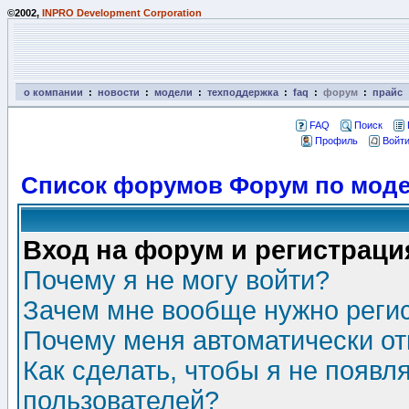
©2002,
INPRO Development Corporation
о компании
:
новости
:
модели
:
техподдержка
:
faq
:
форум
:
прайс
FAQ
Поиск
Профиль
Войти
Список форумов Форум по моде
Вход на форум и регистраци
Почему я не могу войти?
Зачем мне вообще нужно реги
Почему меня автоматически о
Как сделать, чтобы я не появл
пользователей?