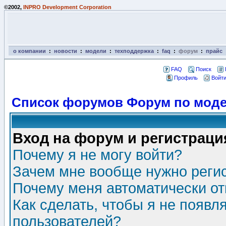
©2002,
INPRO Development Corporation
о компании
:
новости
:
модели
:
техподдержка
:
faq
:
форум
:
прайс
FAQ
Поиск
Профиль
Войти
Список форумов Форум по моде
Вход на форум и регистраци
Почему я не могу войти?
Зачем мне вообще нужно реги
Почему меня автоматически о
Как сделать, чтобы я не появл
пользователей?