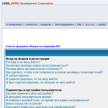
©2002,
INPRO Development Corporation
о компании
:
новости
:
модели
:
техподдержка
:
faq
:
форум
:
прайс
Список форумов Форум по модемам IDC
Вход на форум и регистрация
Почему я не могу войти?
Зачем мне вообще нужно регистрироваться?
Почему меня автоматически отключает?
Как сделать, чтобы я не появлялся в списке активных пользователей?
Я забыл пароль!
Я зарегистрирован, но не могу войти!
Я был зарегистрирован, но больше не могу войти!
Параметры и настройки пользователя
Как мне изменить мои настройки?
В форумах неправильное время!
Я изменил часовой пояс, но время все равно неправильное!
Моего языка нет в списке!
Как я могу поместить картинку под своим именем?