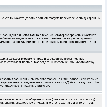
. То что вы можете делать в данном форуме перечислено внизу страницы
ь сообщение (иногда только в течении некоторого времени с момента
 небольшая надпись, она показывает сколько раз вы редактировали
администратор или модератор (они должны сами оставить пометку, где
инить подпись
в форме отправки сообщения, чтобы подпись
жете отключать подпись в определенных сообщениях, убрав галочку
ля создания сообщений, вы увидите форму
Создать опрос
. Если же вы её
ь вариант ответа, введите его и щёлкните кнопку
Добавить вариант
. Вы
о устанавливается администратором.
ированию первого сообщения в теме (оно всегда относится к опросу).
 или администраторы могут удалить его. Это сделано для того, чтобы