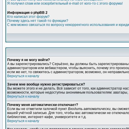
Я получил спам или оскорбительный e-mail от кого-то с этого форума!
Информация о phpBB 2
Кто написал этот форум?
Почему здесь нет такой-то функции?
С кем можно связаться по вопросу некорректного использования и юрид
Почему я не могу войти?
А вы зарегистрировались? Серьёзно, вы должны быть зарегистрированы дл
администратором или вебмастером, чтобы выяснить, почему это произошл
если же нет, то свяжитесь с администратором, возможно, он неправильн
Вернуться к началу
Зачем мне вообще нужно регистрироваться?
Вы можете этого и не делать. Всё зависит от того, как администратор 
возможности, которые недоступны анонимным пользователям: аватары, лич
Вернуться к началу
Почему меня автоматически отключает?
Если вы не отметили галочкой пункт
Входить автоматически
, вы сможе
вашей учётной записью. Для того, чтобы вас автоматически не отключал
библиотеке, интернет-кафе, университете и т.д.
Вернуться к началу