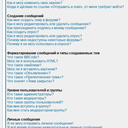
Как я могу изменить свое звание?
Когда я щёлкаю по ссылке «Отправить e-mail», от меня требуют войти?
Создание сообщений
Как мне создать тему в форуме?
Как я могу редактировать или удалить сообщение?
Как присоединить подпись к моему сообщению?
Как создать опрос?
Как я могу редактировать или удалить опрос?
Почему мне недоступны некоторые форумы?
Почему я не могу голосовать в опросе?
Форматирование сообщений и типы создаваемых тем
Что такое BBCode?
Могу ли я использовать HTML?
Что такое смайлики?
Могу ли я вставлять картинки?
Что такое «Объявление»?
Что такое «Прилепленная тема»?
Что значит «Тема закрыта»?
Уровни пользователей и группы
Кто такие администраторы?
Кто такие модераторы?
Что такое группы пользователей?
Как мне вступить в группу?
Как мне стать модератором группы?
Личные сообщения
Я не могу отправить личное сообщение!
Я всё время получаю нежелательные личные сообщения!