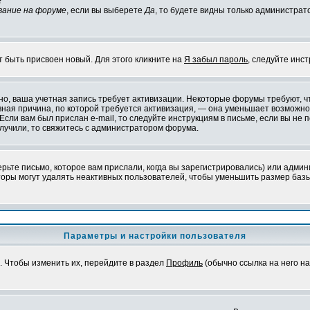
?
вание на форуме
, если вы выберете
Да
, то будете видны только администрат
т быть присвоен новый. Для этого кликните на
Я забыл пароль
, следуйте инс
ожно, ваша учетная запись требует активизации. Некоторые форумы требуют,
лавная причина, по которой требуется активизация, — она уменьшает возмож
Если вам был прислан e-mail, то следуйте инструкциям в письме, если вы не п
олучили, то свяжитесь с администратором форума.
ьте письмо, которое вам прислали, когда вы зарегистрировались) или админ
оры могут удалять неактивных пользователей, чтобы уменьшить размер базы
Параметры и настройки пользователя
. Чтобы изменить их, перейдите в раздел
Профиль
(обычно ссылка на него на