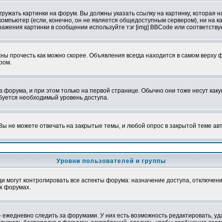
ружать картинки на форум. Вы должны указать ссылку на картинку, которая н
вой компьютер (если, конечно, он не является общедоступным сервером), ни на
бражения картинки в сообщении используйте тэг [img] BBCode или соответств
ы прочесть как можно скорее. Объявления всегда находится в самом верху 
ром.
рума, и при этом только на первой странице. Обычно они тоже несут какую-
ебуется необходимый уровень доступа.
ы не можете отвечать на закрытые темы, и любой опрос в закрытой теме ав
Уровни пользователей и группы
 могут контролировать все аспекты форума: назначение доступа, отключени
х форумах.
 ежедневно следить за форумами. У них есть возможность редактировать, уд