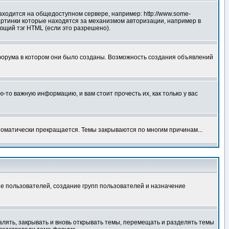
аходится на общедоступном сервере, например: http://www.some-
 картинки которые находятся за механизмом авторизации, например в
ующий тэг HTML (если это разрешено).
форума в котором они было созданы. Возможность создания объявлений
то важную информацию, и вам стоит прочесть их, как только у вас
томатически прекращается. Темы закрываются по многим причинам...
е пользователей, создание групп пользователей и назначение
алять, закрывать и вновь открывать темы, перемещать и разделять темы