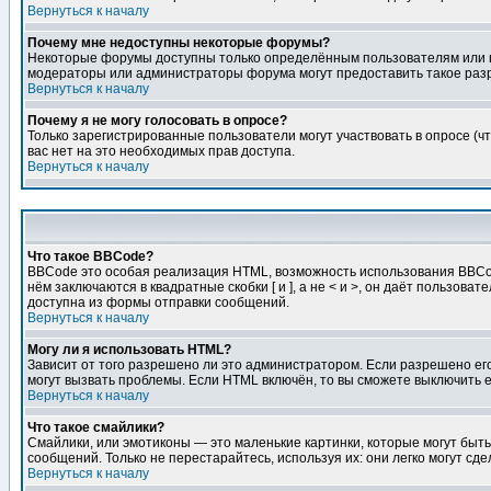
Вернуться к началу
Почему мне недоступны некоторые форумы?
Некоторые форумы доступны только определённым пользователям или гр
модераторы или администраторы форума могут предоставить такое разр
Вернуться к началу
Почему я не могу голосовать в опросе?
Только зарегистрированные пользователи могут участвовать в опросе (чт
вас нет на это необходимых прав доступа.
Вернуться к началу
Что такое BBCode?
BBCode это особая реализация HTML, возможность использования BBCod
нём заключаются в квадратные скобки [ и ], а не < и >, он даёт польз
доступна из формы отправки сообщений.
Вернуться к началу
Могу ли я использовать HTML?
Зависит от того разрешено ли это администратором. Если разрешено его 
могут вызвать проблемы. Если HTML включён, то вы сможете выключить 
Вернуться к началу
Что такое смайлики?
Смайлики, или эмотиконы — это маленькие картинки, которые могут быть 
сообщений. Только не перестарайтесь, используя их: они легко могут с
Вернуться к началу