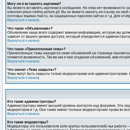
Могу ли я вставлять картинки?
Вы можете вставлять картинки в сообщения. Но пока нет возможности заг
unknown-place.net/my-picture.gif. Вы не можете указать ни ссылку на с
почтовых ящиках mail.ru, на защищённых паролем сайтах и т.д. Для ото
Вернуться к началу
Что такое «Объявление»?
Объявление чаще всего содержит важную информацию, которую вы должн
зависит от вашего уровня доступа, который определяется администрато
Вернуться к началу
Что такое «Прилепленная тема»?
Прилепленные темы находятся ниже объявлений на странице просмотра фо
появится возможность. Так же как и при создании объявлений, вам потр
Вернуться к началу
Что значит «Тема закрыта»?
Темы могут быть закрыты только модераторами или администраторами. В
Вернуться к началу
Кто такие администраторы?
Администраторы имеют высший уровень контроля над форумом. Эти люди
модераторов и т.д. Они также имеют полные модераторские права во все
Вернуться к началу
Кто такие модераторы?
Модераторы это пользователи (или группы пользователей) чья работа —