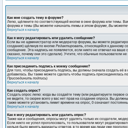
Как мне создать тему в форуме?
Легко, щёлкните по соответствующей кнопке в окне форума или темы. В
форума и темы (
Вы можете начинать темы в этом форуме, Вы можете 
Вернуться к началу
Как я могу редактировать или удалить сообщение?
Если вы не администратор или модератор форума, вы можете редактиров
создания) щёлкнув по кнопке
Редактировать
, относящейся к данному с
сообщение. Эта надпись не появляется, если никто не отвечал на ваше
сказано, почему они это сделали). Учтите, что обычные пользователи не 
Вернуться к началу
Как присоединить подпись к моему сообщению?
Для того, чтобы присоединить подпись, вы должны сначала создать её в
добавилась. Вы также можете сделать чтобы подпись присоединялась по
Присоединить подпись
)
Вернуться к началу
Как создать опрос?
Создать опрос легко: когда вы создаёте тему (или редактируете первое 
не видите, то скорее всего у вас нет прав на создание опроса. Вы должн
также можете установить лимит времени на опрос, 0 означает постоянны
Вернуться к началу
Как я могу редактировать или удалить опрос?
Также как и сообщения, опросы могут удалять только их создатели, мод
Если никто не успел проголосовать, то пользователи могут редактироват
нельзя было менять варианты ответов, в то время как люди уже проголос