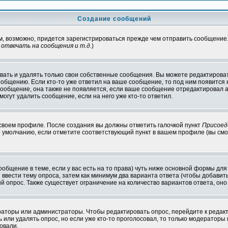
Создание сообщений
ам, возможно, придется зарегистрироваться прежде чем отправить сообщение
отвечать на сообщения и т.д.
)
ать и удалять только свои собственные сообщения. Вы можете редактироват
ообщению. Если кто-то уже ответил на ваше сообщение, то под ним появится
 сообщение, она также не появляется, если ваше сообщение отредактировал 
могут удалить сообщение, если на него уже кто-то ответил.
 своем профиле. После создания вы должны отметить галочкой пункт
Присоед
 умолчанию, если отметите соответствующий пункт в вашем профиле (вы смо
сообщение в теме, если у вас есть на то права) чуть ниже основной формы д
ы ввести тему опроса, затем как минимум два варианта ответа (чтобы добавит
й опрос. Также существует ограничение на количество вариантов ответа, он
ераторы или администраторы. Чтобы редактировать опрос, перейдите к редакт
ь или удалять опрос, но если уже кто-то проголосовал, то только модераторы
овали.