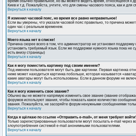
Время обычно правильное, но вы можете видеть время, относящееся к друг
Киев и т.д. Пожалуйста, учтите, что для смены часового пояса, как и д
Вернуться к началу
Я изменил часовой пояс, но время все равно неправильное!
Если вы уверены, что указали часовой пояс правильно, то причина може
один час с реальным временем.
Вернуться к началу
Моего языка нет в списке!
Причина скорее всего в том, что администратор не установил поддержку
установить требуемый язык. Если же поддержки нужного языка пока не 
есть внизу страницы)
Вернуться к началу
Как я могу поместить картинку под своим именем?
Под именем пользователя могут быть две картинки. Первая картинка отн
ниже может находиться картинка побольше, которая называется «аватара
какие аватары могут быть использованы. Если в данном форуме не вклю
Вернуться к началу
Как я могу изменить свое звание?
Обычно вы не можете напрямую изменить свое звание (звание отображае
форумов используют звания, чтобы показать какое количество сообще
звания. Пожалуйста, не засоряйте форум ненужными сообщениями только
Вернуться к началу
Когда я щёлкаю по ссылке «Отправить e-mail», от меня требуют войти
Только зарегистрированные пользователи могут посылать e-mail через 
злоупотребления системой e-mail анонимными пользователями.
Вернуться к началу