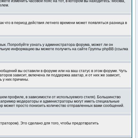
ожете изменить часовой пояс на тот, в котором вы находитесь: Москва,
елем.
так что в период действия летнего времени может появляться разница в
язык. Попробуйте узнать у администратора форума, может ли он
тельную информацию вы можете получить на сайте Группы phpBB (ссылка
сообщений вы оставили в форуме или на ваш статус в этом форуме. Чуть
оров зависит, включена ли поддержка аватар, и от них же зависит,
ь у них причины.
шем профиле, в зависимости от используемого стиля). Большинство
 например модераторы и администраторы могут иметь специальные
ор может просто понизить количество отправленных вами сообщений.
тратором). Это сделано для того, чтобы предотвратить