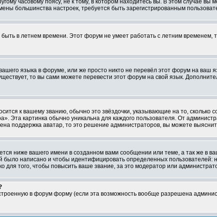
ому часовому поясу, не к тому, в котором находитесь вы. В этом случае вы м
ля смены большинства настроек, требуется быть зарегистрированным пользоват
т быть в летнем времени. Этот форум не умеет работать с летним временем, 
 вашего языка в форуме, или же просто никто не перевёл этот форум на ваш 
существует, то вы сами можете перевести этот форум на свой язык. Дополни
осится к вашему званию, обычно это звёздочки, указывающие на то, сколько 
». Эта картинка обычно уникальна для каждого пользователя. От администрат
чена поддержка аватар, то это решение администраторов, вы можете выяснит
тся ниже вашего имени в созданном вами сообщении или теме, а так же в ва
ний было написано и чтобы идентифицировать определенных пользователей:
 для того, чтобы повысить ваше звание, за это модератор или администрат
?
встроенную в форум форму (если эта возможность вообще разрешена админис