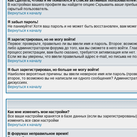
Как сделать, чтобы я не появлялся в списке активных пользователей
В настройках вашего профиля вы найдете опцию
Скрывать ваше пребы
скрытый пользователь.
Вернуться к началу
Я забыл пароль!
Не паникуйте! Хотя ваш пароль и не может быть восстановлен, вам може
Вернуться к началу
Я зарегистрирован, но не могу войти!
Первое: проверьте, правильно ли вы ввели имя и пароль. Второе: возм
либо администратором форума до того, как вы сможете в него войти. Г
процесс регистрации, вам было сказано, требуется активизация или нет. 
Если же вы уверены, что ввели правильный адрес e-mail, но письма не п
Вернуться к началу
Я был зарегистрирован, но больше не могу войти!
Наиболее вероятные причины: вы ввели неверное имя или пароль (провер
второе, то возможно вы не написали ни одного сообщения? Администрат
дискуссиях.
Вернуться к началу
Как мне изменить мои настройки?
Все ваши настройки хранятся в базе данных (если вы зарегистрированы)
изменить все свои настройки
Вернуться к началу
В форумах неправильное время!