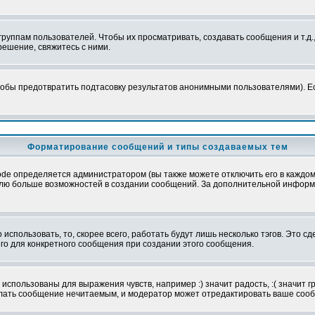
уппам пользователей. Чтобы их просматривать, создавать сообщения и т.д.
ешение, свяжитесь с ними.
обы предотвратить подтасовку результатов анонимными пользователями). Если
Форматирование сообщений и типы создаваемых тем
e определяется администратором (вы также можете отключить его в каждом 
ователю больше возможностей в создании сообщений. За дополнительной инфо
использовать, то, скорее всего, работать будут лишь несколько тэгов. Это с
его для конкретного сообщения при создании этого сообщения.
использованы для выражения чувств, например :) значит радость, :( значит 
делать сообщение нечитаемым, и модератор может отредактировать ваше сооб