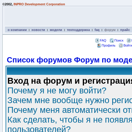
©2002,
INPRO Development Corporation
о компании
:
новости
:
модели
:
техподдержка
:
faq
:
форум
:
прайс
FAQ
Поиск
Профиль
Войти
Список форумов Форум по моде
Вход на форум и регистраци
Почему я не могу войти?
Зачем мне вообще нужно реги
Почему меня автоматически о
Как сделать, чтобы я не появл
пользователей?