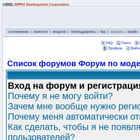
©2002,
INPRO Development Corporation
о компании
:
новости
:
модели
:
техподдержка
:
faq
:
форум
:
прайс
FAQ
Поиск
Профиль
Войти
Список форумов Форум по моде
Вход на форум и регистраци
Почему я не могу войти?
Зачем мне вообще нужно реги
Почему меня автоматически о
Как сделать, чтобы я не появл
пользователей?