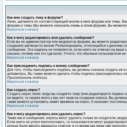
Как мне создать тему в форуме?
Легко, щёлкните по соответствующей кнопке в окне форума или темы. В
форума и темы (
Вы можете начинать темы в этом форуме, Вы можете 
Вернуться к началу
Как я могу редактировать или удалить сообщение?
Если вы не администратор или модератор форума, вы можете редактиров
создания) щёлкнув по кнопке
Редактировать
, относящейся к данному с
сообщение. Эта надпись не появляется, если никто не отвечал на ваше
сказано, почему они это сделали). Учтите, что обычные пользователи не 
Вернуться к началу
Как присоединить подпись к моему сообщению?
Для того, чтобы присоединить подпись, вы должны сначала создать её в
добавилась. Вы также можете сделать чтобы подпись присоединялась по
Присоединить подпись
)
Вернуться к началу
Как создать опрос?
Создать опрос легко: когда вы создаёте тему (или редактируете первое 
не видите, то скорее всего у вас нет прав на создание опроса. Вы должн
также можете установить лимит времени на опрос, 0 означает постоянны
Вернуться к началу
Как я могу редактировать или удалить опрос?
Также как и сообщения, опросы могут удалять только их создатели, мод
Если никто не успел проголосовать, то пользователи могут редактироват
нельзя было менять варианты ответов, в то время как люди уже проголос