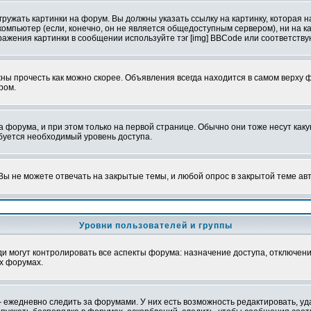
ружать картинки на форум. Вы должны указать ссылку на картинку, которая н
вой компьютер (если, конечно, он не является общедоступным сервером), ни на
бражения картинки в сообщении используйте тэг [img] BBCode или соответств
ы прочесть как можно скорее. Объявления всегда находится в самом верху 
ром.
рума, и при этом только на первой странице. Обычно они тоже несут какую-
ебуется необходимый уровень доступа.
ы не можете отвечать на закрытые темы, и любой опрос в закрытой теме ав
Уровни пользователей и группы
 могут контролировать все аспекты форума: назначение доступа, отключени
х форумах.
 ежедневно следить за форумами. У них есть возможность редактировать, уд