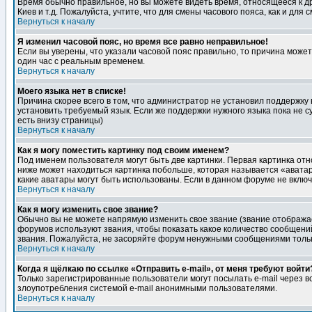
Время обычно правильное, но вы можете видеть время, относящееся к друг
Киев и т.д. Пожалуйста, учтите, что для смены часового пояса, как и д
Вернуться к началу
Я изменил часовой пояс, но время все равно неправильное!
Если вы уверены, что указали часовой пояс правильно, то причина може
один час с реальным временем.
Вернуться к началу
Моего языка нет в списке!
Причина скорее всего в том, что администратор не установил поддержку
установить требуемый язык. Если же поддержки нужного языка пока не 
есть внизу страницы)
Вернуться к началу
Как я могу поместить картинку под своим именем?
Под именем пользователя могут быть две картинки. Первая картинка отн
ниже может находиться картинка побольше, которая называется «аватара
какие аватары могут быть использованы. Если в данном форуме не вклю
Вернуться к началу
Как я могу изменить свое звание?
Обычно вы не можете напрямую изменить свое звание (звание отображае
форумов используют звания, чтобы показать какое количество сообще
звания. Пожалуйста, не засоряйте форум ненужными сообщениями только
Вернуться к началу
Когда я щёлкаю по ссылке «Отправить e-mail», от меня требуют войти
Только зарегистрированные пользователи могут посылать e-mail через 
злоупотребления системой e-mail анонимными пользователями.
Вернуться к началу