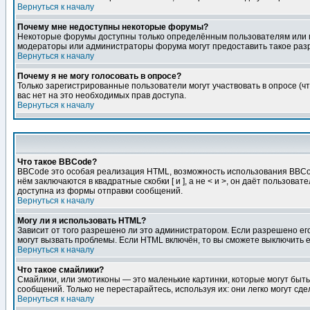
Вернуться к началу
Почему мне недоступны некоторые форумы?
Некоторые форумы доступны только определённым пользователям или гр
модераторы или администраторы форума могут предоставить такое разр
Вернуться к началу
Почему я не могу голосовать в опросе?
Только зарегистрированные пользователи могут участвовать в опросе (чт
вас нет на это необходимых прав доступа.
Вернуться к началу
Что такое BBCode?
BBCode это особая реализация HTML, возможность использования BBCod
нём заключаются в квадратные скобки [ и ], а не < и >, он даёт польз
доступна из формы отправки сообщений.
Вернуться к началу
Могу ли я использовать HTML?
Зависит от того разрешено ли это администратором. Если разрешено его 
могут вызвать проблемы. Если HTML включён, то вы сможете выключить 
Вернуться к началу
Что такое смайлики?
Смайлики, или эмотиконы — это маленькие картинки, которые могут быть 
сообщений. Только не перестарайтесь, используя их: они легко могут с
Вернуться к началу