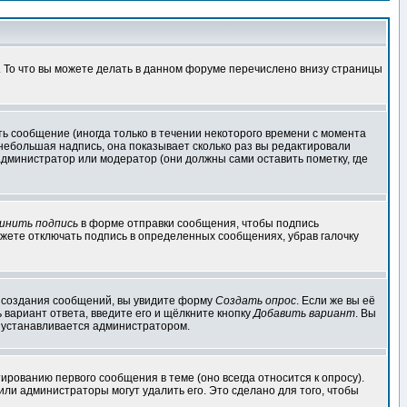
. То что вы можете делать в данном форуме перечислено внизу страницы
ь сообщение (иногда только в течении некоторого времени с момента
 небольшая надпись, она показывает сколько раз вы редактировали
администратор или модератор (они должны сами оставить пометку, где
инить подпись
в форме отправки сообщения, чтобы подпись
жете отключать подпись в определенных сообщениях, убрав галочку
ля создания сообщений, вы увидите форму
Создать опрос
. Если же вы её
ь вариант ответа, введите его и щёлкните кнопку
Добавить вариант
. Вы
о устанавливается администратором.
ированию первого сообщения в теме (оно всегда относится к опросу).
 или администраторы могут удалить его. Это сделано для того, чтобы