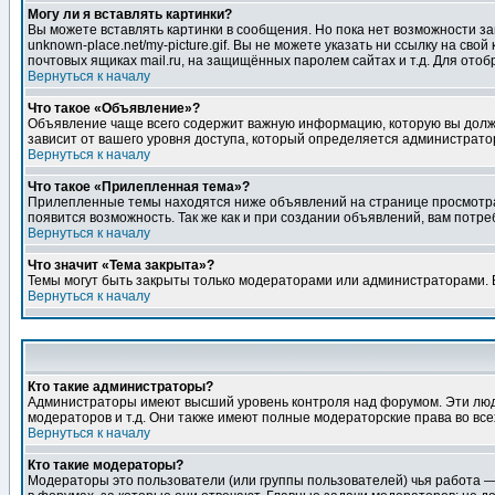
Могу ли я вставлять картинки?
Вы можете вставлять картинки в сообщения. Но пока нет возможности заг
unknown-place.net/my-picture.gif. Вы не можете указать ни ссылку на с
почтовых ящиках mail.ru, на защищённых паролем сайтах и т.д. Для ото
Вернуться к началу
Что такое «Объявление»?
Объявление чаще всего содержит важную информацию, которую вы должн
зависит от вашего уровня доступа, который определяется администрато
Вернуться к началу
Что такое «Прилепленная тема»?
Прилепленные темы находятся ниже объявлений на странице просмотра фо
появится возможность. Так же как и при создании объявлений, вам потр
Вернуться к началу
Что значит «Тема закрыта»?
Темы могут быть закрыты только модераторами или администраторами. В
Вернуться к началу
Кто такие администраторы?
Администраторы имеют высший уровень контроля над форумом. Эти люди
модераторов и т.д. Они также имеют полные модераторские права во все
Вернуться к началу
Кто такие модераторы?
Модераторы это пользователи (или группы пользователей) чья работа —