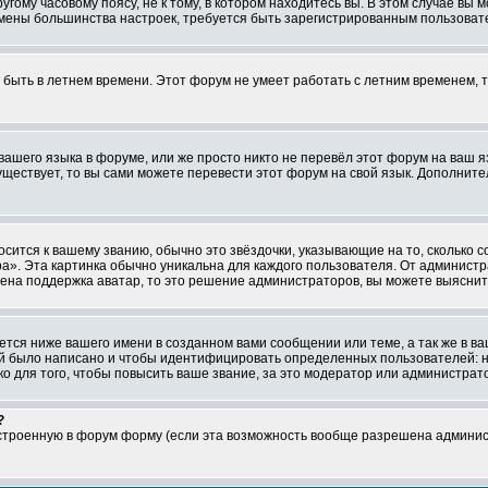
ому часовому поясу, не к тому, в котором находитесь вы. В этом случае вы м
ля смены большинства настроек, требуется быть зарегистрированным пользоват
т быть в летнем времени. Этот форум не умеет работать с летним временем, 
 вашего языка в форуме, или же просто никто не перевёл этот форум на ваш 
существует, то вы сами можете перевести этот форум на свой язык. Дополни
осится к вашему званию, обычно это звёздочки, указывающие на то, сколько 
». Эта картинка обычно уникальна для каждого пользователя. От администрат
чена поддержка аватар, то это решение администраторов, вы можете выяснит
тся ниже вашего имени в созданном вами сообщении или теме, а так же в ва
ний было написано и чтобы идентифицировать определенных пользователей:
 для того, чтобы повысить ваше звание, за это модератор или администрат
?
встроенную в форум форму (если эта возможность вообще разрешена админис