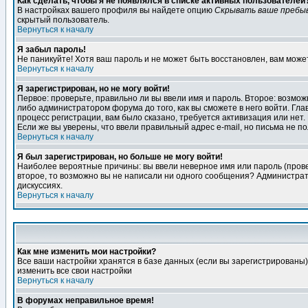
Как сделать, чтобы я не появлялся в списке активных пользователей
В настройках вашего профиля вы найдете опцию
Скрывать ваше пребы
скрытый пользователь.
Вернуться к началу
Я забыл пароль!
Не паникуйте! Хотя ваш пароль и не может быть восстановлен, вам може
Вернуться к началу
Я зарегистрирован, но не могу войти!
Первое: проверьте, правильно ли вы ввели имя и пароль. Второе: возм
либо администратором форума до того, как вы сможете в него войти. Г
процесс регистрации, вам было сказано, требуется активизация или нет. 
Если же вы уверены, что ввели правильный адрес e-mail, но письма не п
Вернуться к началу
Я был зарегистрирован, но больше не могу войти!
Наиболее вероятные причины: вы ввели неверное имя или пароль (провер
второе, то возможно вы не написали ни одного сообщения? Администрат
дискуссиях.
Вернуться к началу
Как мне изменить мои настройки?
Все ваши настройки хранятся в базе данных (если вы зарегистрированы)
изменить все свои настройки
Вернуться к началу
В форумах неправильное время!