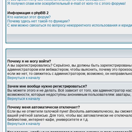
Я получил спам или оскорбительный e-mail от кого-то с этого форума!
Информация о phpBB 2
Кто написал этот форум?
Почему здесь нет такой-то функции?
С кем можно связаться по вопросу некорректного использования и юрид
Почему я не могу войти?
А вы зарегистрировались? Серьёзно, вы должны быть зарегистрированы дл
администратором или вебмастером, чтобы выяснить, почему это произошл
если же нет, то свяжитесь с администратором, возможно, он неправильн
Вернуться к началу
Зачем мне вообще нужно регистрироваться?
Вы можете этого и не делать. Всё зависит от того, как администратор 
возможности, которые недоступны анонимным пользователям: аватары, лич
Вернуться к началу
Почему меня автоматически отключает?
Если вы не отметили галочкой пункт
Входить автоматически
, вы сможе
вашей учётной записью. Для того, чтобы вас автоматически не отключал
библиотеке, интернет-кафе, университете и т.д.
Вернуться к началу