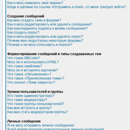
Как я могу изменить свое звание?
Когда я щёлкаю по ссылке «Отправить e-mail», от меня требуют войти?
Создание сообщений
Как мне создать тему в форуме?
Как я могу редактировать или удалить сообщение?
Как присоединить подпись к моему сообщению?
Как создать опрос?
Как я могу редактировать или удалить опрос?
Почему мне недоступны некоторые форумы?
Почему я не могу голосовать в опросе?
Форматирование сообщений и типы создаваемых тем
Что такое BBCode?
Могу ли я использовать HTML?
Что такое смайлики?
Могу ли я вставлять картинки?
Что такое «Объявление»?
Что такое «Прилепленная тема»?
Что значит «Тема закрыта»?
Уровни пользователей и группы
Кто такие администраторы?
Кто такие модераторы?
Что такое группы пользователей?
Как мне вступить в группу?
Как мне стать модератором группы?
Личные сообщения
Я не могу отправить личное сообщение!
Я всё время получаю нежелательные личные сообщения!