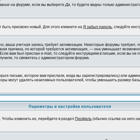
?
вание на форуме
, если вы выберете
Да
, то будете видны только администрат
т быть присвоен новый. Для этого кликните на
Я забыл пароль
, следуйте инс
ожно, ваша учетная запись требует активизации. Некоторые форумы требуют,
лавная причина, по которой требуется активизация, — она уменьшает возмож
Если вам был прислан e-mail, то следуйте инструкциям в письме, если вы не п
олучили, то свяжитесь с администратором форума.
ьте письмо, которое вам прислали, когда вы зарегистрировались) или админ
оры могут удалять неактивных пользователей, чтобы уменьшить размер базы
Параметры и настройки пользователя
. Чтобы изменить их, перейдите в раздел
Профиль
(обычно ссылка на него на