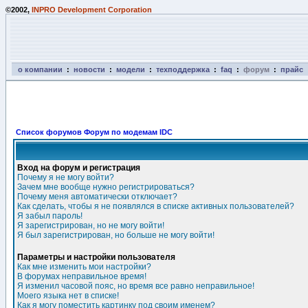
©2002,
INPRO Development Corporation
о компании
:
новости
:
модели
:
техподдержка
:
faq
:
форум
:
прайс
Список форумов Форум по модемам IDC
Вход на форум и регистрация
Почему я не могу войти?
Зачем мне вообще нужно регистрироваться?
Почему меня автоматически отключает?
Как сделать, чтобы я не появлялся в списке активных пользователей?
Я забыл пароль!
Я зарегистрирован, но не могу войти!
Я был зарегистрирован, но больше не могу войти!
Параметры и настройки пользователя
Как мне изменить мои настройки?
В форумах неправильное время!
Я изменил часовой пояс, но время все равно неправильное!
Моего языка нет в списке!
Как я могу поместить картинку под своим именем?