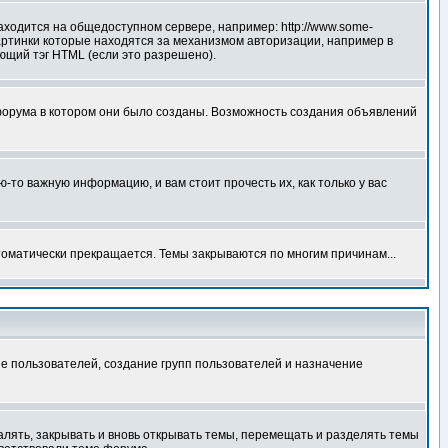
аходится на общедоступном сервере, например: http://www.some-
 картинки которые находятся за механизмом авторизации, например в
ующий тэг HTML (если это разрешено).
форума в котором они было созданы. Возможность создания объявлений
то важную информацию, и вам стоит прочесть их, как только у вас
томатически прекращается. Темы закрываются по многим причинам...
е пользователей, создание групп пользователей и назначение
алять, закрывать и вновь открывать темы, перемещать и разделять темы