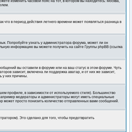
ожете изменить часовой пояс на тот, в котором вы находитесь: Москва,
елем.
так что в период действия летнего времени может появляться разница в
язык. Попробуйте узнать у администратора форума, может ли он
тельную информацию вы можете получить на сайте Группы phpBB (ссылка
сообщений вы оставили в форуме или на ваш статус в этом форуме. Чуть
оров зависит, включена ли поддержка аватар, и от них же зависит,
ь у них причины.
шем профиле, в зависимости от используемого стиля). Большинство
 например модераторы и администраторы могут иметь специальные
ор может просто понизить количество отправленных вами сообщений.
тратором). Это сделано для того, чтобы предотвратить