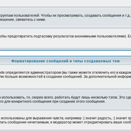
уппам пользователей. Чтобы их просматривать, создавать сообщения и т.д.
ешение, свяжитесь с ними.
обы предотвратить подтасовку результатов анонимными пользователями). Если
Форматирование сообщений и типы создаваемых тем
e определяется администратором (вы также можете отключить его в каждом 
ователю больше возможностей в создании сообщений. За дополнительной инфо
использовать, то, скорее всего, работать будут лишь несколько тэгов. Это с
его для конкретного сообщения при создании этого сообщения.
использованы для выражения чувств, например :) значит радость, :( значит 
делать сообщение нечитаемым, и модератор может отредактировать ваше сооб