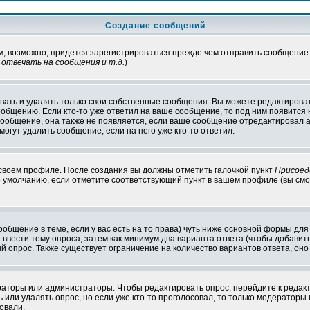
Создание сообщений
ам, возможно, придется зарегистрироваться прежде чем отправить сообщение
отвечать на сообщения и т.д.
)
ать и удалять только свои собственные сообщения. Вы можете редактироват
ообщению. Если кто-то уже ответил на ваше сообщение, то под ним появится
 сообщение, она также не появляется, если ваше сообщение отредактировал 
могут удалить сообщение, если на него уже кто-то ответил.
 своем профиле. После создания вы должны отметить галочкой пункт
Присоед
 умолчанию, если отметите соответствующий пункт в вашем профиле (вы смо
сообщение в теме, если у вас есть на то права) чуть ниже основной формы д
ы ввести тему опроса, затем как минимум два варианта ответа (чтобы добавит
й опрос. Также существует ограничение на количество вариантов ответа, он
ераторы или администраторы. Чтобы редактировать опрос, перейдите к редакт
ь или удалять опрос, но если уже кто-то проголосовал, то только модераторы
овали.