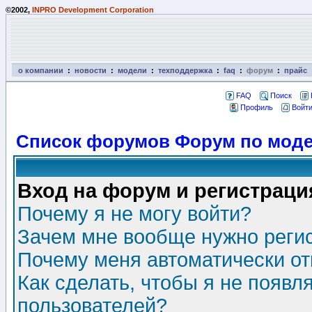
©2002,
INPRO Development Corporation
о компании
:
новости
:
модели
:
техподдержка
:
faq
:
форум
:
прайс
FAQ
Поиск
Профиль
Войти
Список форумов Форум по моде
Вход на форум и регистраци
Почему я не могу войти?
Зачем мне вообще нужно реги
Почему меня автоматически о
Как сделать, чтобы я не появл
пользователей?