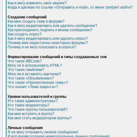
Как я могу изменить свое звание?
Когда я щёлкаю по ссылке «Отправить e-mail», от меня требуют войти?
Создание сообщений
Как мне создать тему в форуме?
Как я могу редактировать или удалить сообщение?
Как присоединить подпись к моему сообщению?
Как создать опрос?
Как я могу редактировать или удалить опрос?
Почему мне недоступны некоторые форумы?
Почему я не могу голосовать в опросе?
Форматирование сообщений и типы создаваемых тем
Что такое BBCode?
Могу ли я использовать HTML?
Что такое смайлики?
Могу ли я вставлять картинки?
Что такое «Объявление»?
Что такое «Прилепленная тема»?
Что значит «Тема закрыта»?
Уровни пользователей и группы
Кто такие администраторы?
Кто такие модераторы?
Что такое группы пользователей?
Как мне вступить в группу?
Как мне стать модератором группы?
Личные сообщения
Я не могу отправить личное сообщение!
Я всё время получаю нежелательные личные сообщения!