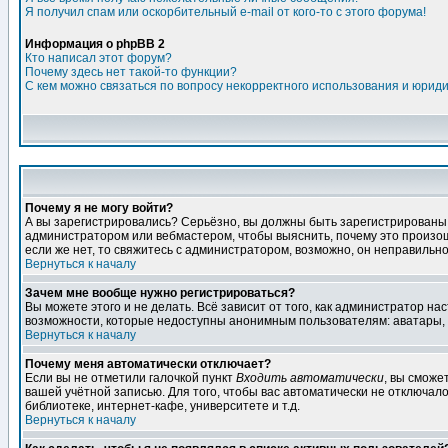
Я получил спам или оскорбительный e-mail от кого-то с этого форума!
Информация о phpBB 2
Кто написал этот форум?
Почему здесь нет такой-то функции?
С кем можно связаться по вопросу некорректного использования и юрид
Почему я не могу войти?
А вы зарегистрировались? Серьёзно, вы должны быть зарегистрированы дл
администратором или вебмастером, чтобы выяснить, почему это произошл
если же нет, то свяжитесь с администратором, возможно, он неправильн
Вернуться к началу
Зачем мне вообще нужно регистрироваться?
Вы можете этого и не делать. Всё зависит от того, как администратор 
возможности, которые недоступны анонимным пользователям: аватары, лич
Вернуться к началу
Почему меня автоматически отключает?
Если вы не отметили галочкой пункт
Входить автоматически
, вы сможе
вашей учётной записью. Для того, чтобы вас автоматически не отключал
библиотеке, интернет-кафе, университете и т.д.
Вернуться к началу