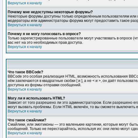
Вернуться к началу
Почему мне недоступны некоторые форумы?
Некоторые форумы доступны только определённым пользователям или гр
модераторы или администраторы форума могут предоставить такое разр
Вернуться к началу
Почему я не могу голосовать в опросе?
Только зарегистрированные пользователи могут участвовать в опросе (чт
вас нет на это необходимых прав доступа.
Вернуться к началу
Что такое BBCode?
BBCode это особая реализация HTML, возможность использования BBCod
нём заключаются в квадратные скобки [ и ], а не < и >, он даёт польз
доступна из формы отправки сообщений.
Вернуться к началу
Могу ли я использовать HTML?
Зависит от того разрешено ли это администратором. Если разрешено его 
могут вызвать проблемы. Если HTML включён, то вы сможете выключить 
Вернуться к началу
Что такое смайлики?
Смайлики, или эмотиконы — это маленькие картинки, которые могут быть 
сообщений. Только не перестарайтесь, используя их: они легко могут с
Вернуться к началу