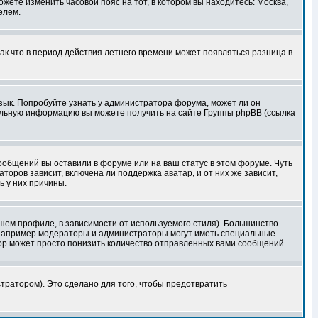
ожете изменить часовой пояс на тот, в котором вы находитесь: Москва,
елем.
так что в период действия летнего времени может появляться разница в
язык. Попробуйте узнать у администратора форума, может ли он
тельную информацию вы можете получить на сайте Группы phpBB (ссылка
сообщений вы оставили в форуме или на ваш статус в этом форуме. Чуть
оров зависит, включена ли поддержка аватар, и от них же зависит,
ь у них причины.
шем профиле, в зависимости от используемого стиля). Большинство
 например модераторы и администраторы могут иметь специальные
ор может просто понизить количество отправленных вами сообщений.
тратором). Это сделано для того, чтобы предотвратить