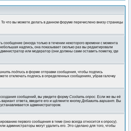
. То что вы можете делать в данном форуме перечислено внизу страницы
ь сообщение (иногда только в течении некоторого времени с момента
 небольшая надпись, она показывает сколько раз вы редактировали
администратор или модератор (они должны сами оставить пометку, где
инить подпись
в форме отправки сообщения, чтобы подпись
жете отключать подпись в определенных сообщениях, убрав галочку
ля создания сообщений, вы увидите форму
Создать опрос
. Если же вы её
ь вариант ответа, введите его и щёлкните кнопку
Добавить вариант
. Вы
о устанавливается администратором.
ированию первого сообщения в теме (оно всегда относится к опросу).
 или администраторы могут удалить его. Это сделано для того, чтобы