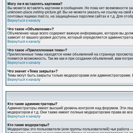
Могу ли я вставлять картинки?
Вы можете вставлять картинки в сообщения. Но пока нет возможности заг
unknown-place.net/my-picture.gif. Вы не можете указать ни ссылку на с
почтовых ящиках mail.ru, на защищённых паролем сайтах и т.д. Для ото
Вернуться к началу
Что такое «Объявление»?
Объявление чаще всего содержит важную информацию, которую вы должн
зависит от вашего уровня доступа, который определяется администрато
Вернуться к началу
Что такое «Прилепленная тема»?
Прилепленные темы находятся ниже объявлений на странице просмотра фо
появится возможность. Так же как и при создании объявлений, вам потр
Вернуться к началу
Что значит «Тема закрыта»?
Темы могут быть закрыты только модераторами или администраторами. В
Вернуться к началу
Кто такие администраторы?
Администраторы имеют высший уровень контроля над форумом. Эти люди
модераторов и т.д. Они также имеют полные модераторские права во все
Вернуться к началу
Кто такие модераторы?
Модераторы это пользователи (или группы пользователей) чья работа —