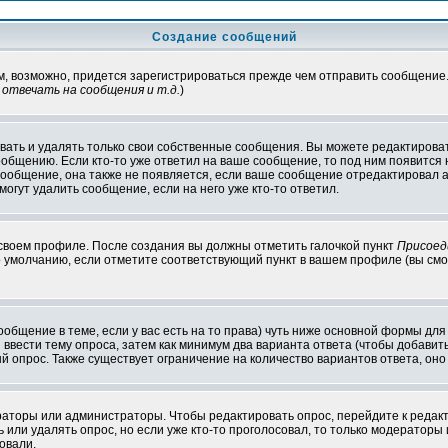
Создание сообщений
ам, возможно, придется зарегистрироваться прежде чем отправить сообщение
отвечать на сообщения и т.д.
)
ать и удалять только свои собственные сообщения. Вы можете редактироват
ообщению. Если кто-то уже ответил на ваше сообщение, то под ним появится
 сообщение, она также не появляется, если ваше сообщение отредактировал 
могут удалить сообщение, если на него уже кто-то ответил.
 своем профиле. После создания вы должны отметить галочкой пункт
Присоед
 умолчанию, если отметите соответствующий пункт в вашем профиле (вы смо
сообщение в теме, если у вас есть на то права) чуть ниже основной формы д
ы ввести тему опроса, затем как минимум два варианта ответа (чтобы добавит
й опрос. Также существует ограничение на количество вариантов ответа, он
ераторы или администраторы. Чтобы редактировать опрос, перейдите к редакт
ь или удалять опрос, но если уже кто-то проголосовал, то только модераторы
овали.