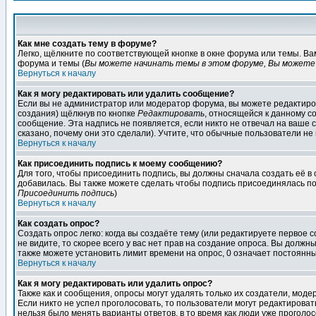
Как мне создать тему в форуме?
Легко, щёлкните по соответствующей кнопке в окне форума или темы. В
форума и темы (
Вы можете начинать темы в этом форуме, Вы можете 
Вернуться к началу
Как я могу редактировать или удалить сообщение?
Если вы не администратор или модератор форума, вы можете редактиров
создания) щёлкнув по кнопке
Редактировать
, относящейся к данному с
сообщение. Эта надпись не появляется, если никто не отвечал на ваше
сказано, почему они это сделали). Учтите, что обычные пользователи не 
Вернуться к началу
Как присоединить подпись к моему сообщению?
Для того, чтобы присоединить подпись, вы должны сначала создать её в
добавилась. Вы также можете сделать чтобы подпись присоединялась по
Присоединить подпись
)
Вернуться к началу
Как создать опрос?
Создать опрос легко: когда вы создаёте тему (или редактируете первое 
не видите, то скорее всего у вас нет прав на создание опроса. Вы должн
также можете установить лимит времени на опрос, 0 означает постоянны
Вернуться к началу
Как я могу редактировать или удалить опрос?
Также как и сообщения, опросы могут удалять только их создатели, мод
Если никто не успел проголосовать, то пользователи могут редактироват
нельзя было менять варианты ответов, в то время как люди уже проголос