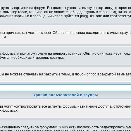
ружать картинки на форум. Вы должны указать ссылку на картинку, которая н
вой компьютер (если, конечно, он не является общедоступным сервером), ни на
бражения картинки в сообщении используйте тэг [img] BBCode или соответств
ы прочесть как можно скорее. Объявления всегда находится в самом верху 
ром.
рума, и при этом только на первой странице. Обычно они тоже несут какую-
ебуется необходимый уровень доступа.
ы не можете отвечать на закрытые темы, и любой опрос в закрытой теме ав
Уровни пользователей и группы
 могут контролировать все аспекты форума: назначение доступа, отключени
х форумах.
 ежедневно следить за форумами. У них есть возможность редактировать, уд