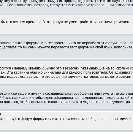
ому часовому поясу, не к тому, в котором находитесь вы. В этом случае вы м
ля смены большинства настроек, требуется быть зарегистрированным пользоват
т быть в летнем времени. Этот форум не умеет работать с летним временем, 
 вашего языка в форуме, или же просто никто не перевёл этот форум на ваш 
существует, то вы сами можете перевести этот форум на свой язык. Дополни
осится к вашему званию, обычно это звёздочки, указывающие на то, сколько 
». Эта картинка обычно уникальна для каждого пользователя. От администрат
чена поддержка аватар, то это решение администраторов, вы можете выяснит
тся ниже вашего имени в созданном вами сообщении или теме, а так же в ва
ний было написано и чтобы идентифицировать определенных пользователей:
 для того, чтобы повысить ваше звание, за это модератор или администрат
?
встроенную в форум форму (если эта возможность вообще разрешена админис