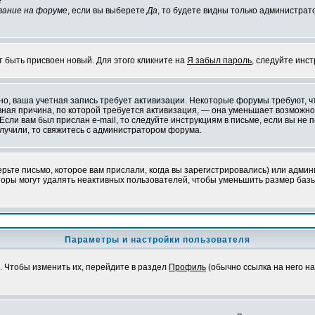
?
вание на форуме
, если вы выберете
Да
, то будете видны только администрат
т быть присвоен новый. Для этого кликните на
Я забыл пароль
, следуйте инс
ожно, ваша учетная запись требует активизации. Некоторые форумы требуют,
лавная причина, по которой требуется активизация, — она уменьшает возмож
Если вам был прислан e-mail, то следуйте инструкциям в письме, если вы не п
олучили, то свяжитесь с администратором форума.
ьте письмо, которое вам прислали, когда вы зарегистрировались) или админ
оры могут удалять неактивных пользователей, чтобы уменьшить размер базы
Параметры и настройки пользователя
. Чтобы изменить их, перейдите в раздел
Профиль
(обычно ссылка на него на