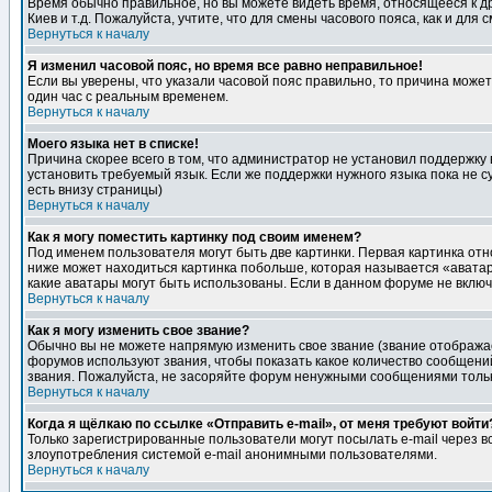
Время обычно правильное, но вы можете видеть время, относящееся к друг
Киев и т.д. Пожалуйста, учтите, что для смены часового пояса, как и д
Вернуться к началу
Я изменил часовой пояс, но время все равно неправильное!
Если вы уверены, что указали часовой пояс правильно, то причина може
один час с реальным временем.
Вернуться к началу
Моего языка нет в списке!
Причина скорее всего в том, что администратор не установил поддержку
установить требуемый язык. Если же поддержки нужного языка пока не 
есть внизу страницы)
Вернуться к началу
Как я могу поместить картинку под своим именем?
Под именем пользователя могут быть две картинки. Первая картинка отн
ниже может находиться картинка побольше, которая называется «аватара
какие аватары могут быть использованы. Если в данном форуме не вклю
Вернуться к началу
Как я могу изменить свое звание?
Обычно вы не можете напрямую изменить свое звание (звание отображае
форумов используют звания, чтобы показать какое количество сообще
звания. Пожалуйста, не засоряйте форум ненужными сообщениями только
Вернуться к началу
Когда я щёлкаю по ссылке «Отправить e-mail», от меня требуют войти
Только зарегистрированные пользователи могут посылать e-mail через 
злоупотребления системой e-mail анонимными пользователями.
Вернуться к началу