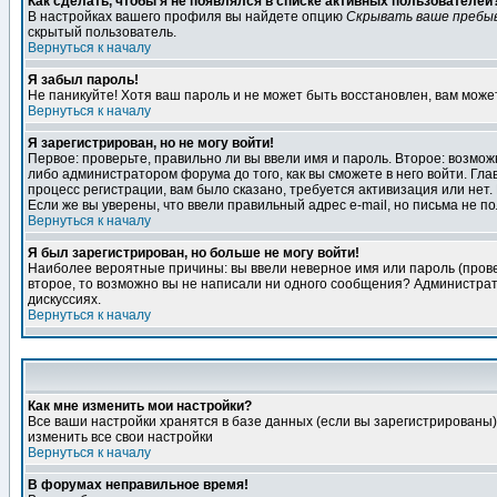
Как сделать, чтобы я не появлялся в списке активных пользователей
В настройках вашего профиля вы найдете опцию
Скрывать ваше пребы
скрытый пользователь.
Вернуться к началу
Я забыл пароль!
Не паникуйте! Хотя ваш пароль и не может быть восстановлен, вам може
Вернуться к началу
Я зарегистрирован, но не могу войти!
Первое: проверьте, правильно ли вы ввели имя и пароль. Второе: возм
либо администратором форума до того, как вы сможете в него войти. Г
процесс регистрации, вам было сказано, требуется активизация или нет. 
Если же вы уверены, что ввели правильный адрес e-mail, но письма не п
Вернуться к началу
Я был зарегистрирован, но больше не могу войти!
Наиболее вероятные причины: вы ввели неверное имя или пароль (провер
второе, то возможно вы не написали ни одного сообщения? Администрат
дискуссиях.
Вернуться к началу
Как мне изменить мои настройки?
Все ваши настройки хранятся в базе данных (если вы зарегистрированы)
изменить все свои настройки
Вернуться к началу
В форумах неправильное время!