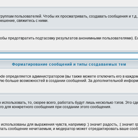
уппам пользователей. Чтобы их просматривать, создавать сообщения и т.д.
ешение, свяжитесь с ними.
обы предотвратить подтасовку результатов анонимными пользователями). Если
Форматирование сообщений и типы создаваемых тем
e определяется администратором (вы также можете отключить его в каждом 
ователю больше возможностей в создании сообщений. За дополнительной инфо
использовать, то, скорее всего, работать будут лишь несколько тэгов. Это с
его для конкретного сообщения при создании этого сообщения.
использованы для выражения чувств, например :) значит радость, :( значит 
делать сообщение нечитаемым, и модератор может отредактировать ваше сооб