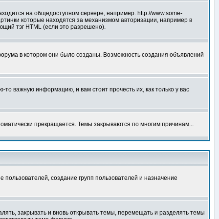
аходится на общедоступном сервере, например: http://www.some-
 картинки которые находятся за механизмом авторизации, например в
ующий тэг HTML (если это разрешено).
форума в котором они было созданы. Возможность создания объявлений
то важную информацию, и вам стоит прочесть их, как только у вас
томатически прекращается. Темы закрываются по многим причинам...
е пользователей, создание групп пользователей и назначение
алять, закрывать и вновь открывать темы, перемещать и разделять темы