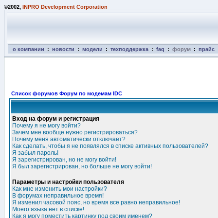
©2002,
INPRO Development Corporation
о компании
:
новости
:
модели
:
техподдержка
:
faq
:
форум
:
прайс
Список форумов Форум по модемам IDC
Вход на форум и регистрация
Почему я не могу войти?
Зачем мне вообще нужно регистрироваться?
Почему меня автоматически отключает?
Как сделать, чтобы я не появлялся в списке активных пользователей?
Я забыл пароль!
Я зарегистрирован, но не могу войти!
Я был зарегистрирован, но больше не могу войти!
Параметры и настройки пользователя
Как мне изменить мои настройки?
В форумах неправильное время!
Я изменил часовой пояс, но время все равно неправильное!
Моего языка нет в списке!
Как я могу поместить картинку под своим именем?