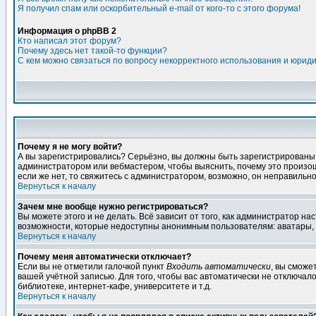
Я получил спам или оскорбительный e-mail от кого-то с этого форума!
Информация о phpBB 2
Кто написал этот форум?
Почему здесь нет такой-то функции?
С кем можно связаться по вопросу некорректного использования и юрид
Почему я не могу войти?
А вы зарегистрировались? Серьёзно, вы должны быть зарегистрированы дл
администратором или вебмастером, чтобы выяснить, почему это произошл
если же нет, то свяжитесь с администратором, возможно, он неправильн
Вернуться к началу
Зачем мне вообще нужно регистрироваться?
Вы можете этого и не делать. Всё зависит от того, как администратор 
возможности, которые недоступны анонимным пользователям: аватары, лич
Вернуться к началу
Почему меня автоматически отключает?
Если вы не отметили галочкой пункт
Входить автоматически
, вы сможе
вашей учётной записью. Для того, чтобы вас автоматически не отключал
библиотеке, интернет-кафе, университете и т.д.
Вернуться к началу