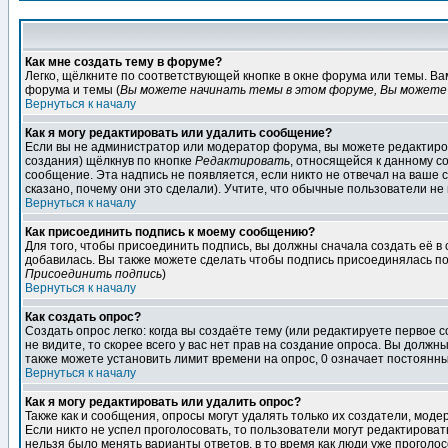
Как мне создать тему в форуме?
Легко, щёлкните по соответствующей кнопке в окне форума или темы. В
форума и темы (
Вы можете начинать темы в этом форуме, Вы можете 
Вернуться к началу
Как я могу редактировать или удалить сообщение?
Если вы не администратор или модератор форума, вы можете редактиров
создания) щёлкнув по кнопке
Редактировать
, относящейся к данному с
сообщение. Эта надпись не появляется, если никто не отвечал на ваше
сказано, почему они это сделали). Учтите, что обычные пользователи не 
Вернуться к началу
Как присоединить подпись к моему сообщению?
Для того, чтобы присоединить подпись, вы должны сначала создать её в
добавилась. Вы также можете сделать чтобы подпись присоединялась по
Присоединить подпись
)
Вернуться к началу
Как создать опрос?
Создать опрос легко: когда вы создаёте тему (или редактируете первое 
не видите, то скорее всего у вас нет прав на создание опроса. Вы должн
также можете установить лимит времени на опрос, 0 означает постоянны
Вернуться к началу
Как я могу редактировать или удалить опрос?
Также как и сообщения, опросы могут удалять только их создатели, мод
Если никто не успел проголосовать, то пользователи могут редактироват
нельзя было менять варианты ответов, в то время как люди уже проголос