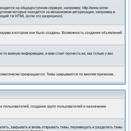
аходится на общедоступном сервере, например: http://www.some-
 картинки которые находятся за механизмом авторизации, например в
ующий тэг HTML (если это разрешено).
форума в котором они было созданы. Возможность создания объявлений
то важную информацию, и вам стоит прочесть их, как только у вас
томатически прекращается. Темы закрываются по многим причинам...
е пользователей, создание групп пользователей и назначение
алять, закрывать и вновь открывать темы, перемещать и разделять темы