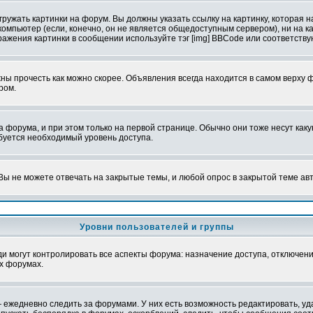
ружать картинки на форум. Вы должны указать ссылку на картинку, которая н
вой компьютер (если, конечно, он не является общедоступным сервером), ни на
бражения картинки в сообщении используйте тэг [img] BBCode или соответств
ы прочесть как можно скорее. Объявления всегда находится в самом верху 
ром.
рума, и при этом только на первой странице. Обычно они тоже несут какую-
ебуется необходимый уровень доступа.
ы не можете отвечать на закрытые темы, и любой опрос в закрытой теме ав
Уровни пользователей и группы
 могут контролировать все аспекты форума: назначение доступа, отключени
х форумах.
 ежедневно следить за форумами. У них есть возможность редактировать, уд