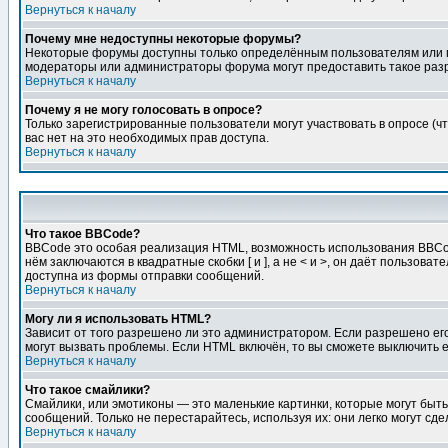
Вернуться к началу
Почему мне недоступны некоторые форумы?
Некоторые форумы доступны только определённым пользователям или гр
модераторы или администраторы форума могут предоставить такое разр
Вернуться к началу
Почему я не могу голосовать в опросе?
Только зарегистрированные пользователи могут участвовать в опросе (чт
вас нет на это необходимых прав доступа.
Вернуться к началу
Что такое BBCode?
BBCode это особая реализация HTML, возможность использования BBCod
нём заключаются в квадратные скобки [ и ], а не < и >, он даёт польз
доступна из формы отправки сообщений.
Вернуться к началу
Могу ли я использовать HTML?
Зависит от того разрешено ли это администратором. Если разрешено его 
могут вызвать проблемы. Если HTML включён, то вы сможете выключить 
Вернуться к началу
Что такое смайлики?
Смайлики, или эмотиконы — это маленькие картинки, которые могут быть 
сообщений. Только не перестарайтесь, используя их: они легко могут с
Вернуться к началу