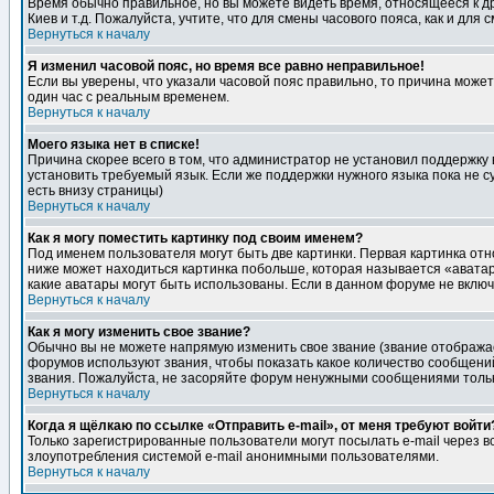
Время обычно правильное, но вы можете видеть время, относящееся к друг
Киев и т.д. Пожалуйста, учтите, что для смены часового пояса, как и д
Вернуться к началу
Я изменил часовой пояс, но время все равно неправильное!
Если вы уверены, что указали часовой пояс правильно, то причина може
один час с реальным временем.
Вернуться к началу
Моего языка нет в списке!
Причина скорее всего в том, что администратор не установил поддержку
установить требуемый язык. Если же поддержки нужного языка пока не 
есть внизу страницы)
Вернуться к началу
Как я могу поместить картинку под своим именем?
Под именем пользователя могут быть две картинки. Первая картинка отн
ниже может находиться картинка побольше, которая называется «аватара
какие аватары могут быть использованы. Если в данном форуме не вклю
Вернуться к началу
Как я могу изменить свое звание?
Обычно вы не можете напрямую изменить свое звание (звание отображае
форумов используют звания, чтобы показать какое количество сообще
звания. Пожалуйста, не засоряйте форум ненужными сообщениями только
Вернуться к началу
Когда я щёлкаю по ссылке «Отправить e-mail», от меня требуют войти
Только зарегистрированные пользователи могут посылать e-mail через 
злоупотребления системой e-mail анонимными пользователями.
Вернуться к началу