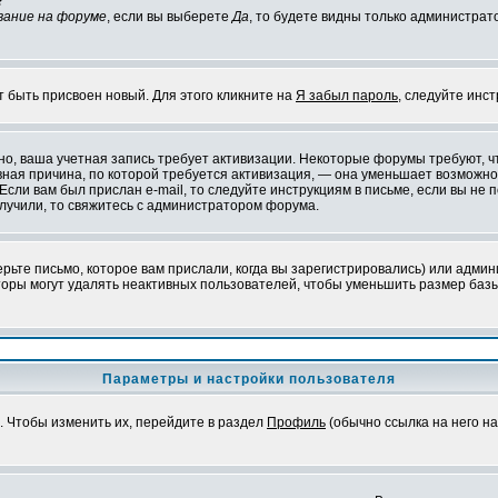
?
вание на форуме
, если вы выберете
Да
, то будете видны только администрат
т быть присвоен новый. Для этого кликните на
Я забыл пароль
, следуйте инс
ожно, ваша учетная запись требует активизации. Некоторые форумы требуют,
лавная причина, по которой требуется активизация, — она уменьшает возмож
Если вам был прислан e-mail, то следуйте инструкциям в письме, если вы не п
олучили, то свяжитесь с администратором форума.
ьте письмо, которое вам прислали, когда вы зарегистрировались) или админ
оры могут удалять неактивных пользователей, чтобы уменьшить размер базы
Параметры и настройки пользователя
. Чтобы изменить их, перейдите в раздел
Профиль
(обычно ссылка на него на