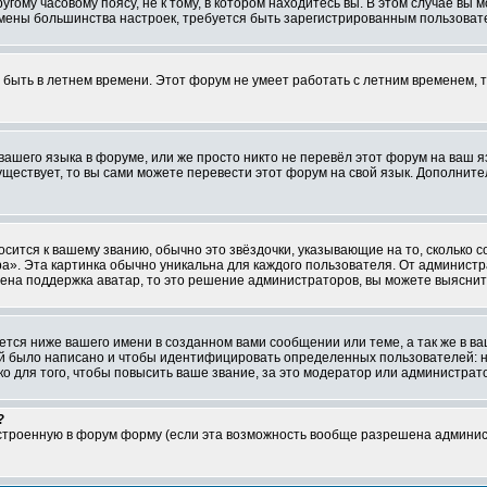
ому часовому поясу, не к тому, в котором находитесь вы. В этом случае вы м
ля смены большинства настроек, требуется быть зарегистрированным пользоват
т быть в летнем времени. Этот форум не умеет работать с летним временем, 
 вашего языка в форуме, или же просто никто не перевёл этот форум на ваш 
существует, то вы сами можете перевести этот форум на свой язык. Дополни
осится к вашему званию, обычно это звёздочки, указывающие на то, сколько 
». Эта картинка обычно уникальна для каждого пользователя. От администрат
чена поддержка аватар, то это решение администраторов, вы можете выяснит
тся ниже вашего имени в созданном вами сообщении или теме, а так же в ва
ний было написано и чтобы идентифицировать определенных пользователей:
 для того, чтобы повысить ваше звание, за это модератор или администрат
?
встроенную в форум форму (если эта возможность вообще разрешена админис