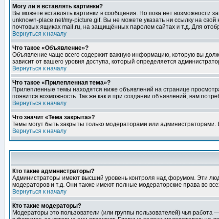
Могу ли я вставлять картинки?
Вы можете вставлять картинки в сообщения. Но пока нет возможности заг
unknown-place.net/my-picture.gif. Вы не можете указать ни ссылку на с
почтовых ящиках mail.ru, на защищённых паролем сайтах и т.д. Для ото
Вернуться к началу
Что такое «Объявление»?
Объявление чаще всего содержит важную информацию, которую вы должн
зависит от вашего уровня доступа, который определяется администрато
Вернуться к началу
Что такое «Прилепленная тема»?
Прилепленные темы находятся ниже объявлений на странице просмотра фо
появится возможность. Так же как и при создании объявлений, вам потр
Вернуться к началу
Что значит «Тема закрыта»?
Темы могут быть закрыты только модераторами или администраторами. В
Вернуться к началу
Кто такие администраторы?
Администраторы имеют высший уровень контроля над форумом. Эти люди
модераторов и т.д. Они также имеют полные модераторские права во все
Вернуться к началу
Кто такие модераторы?
Модераторы это пользователи (или группы пользователей) чья работа —