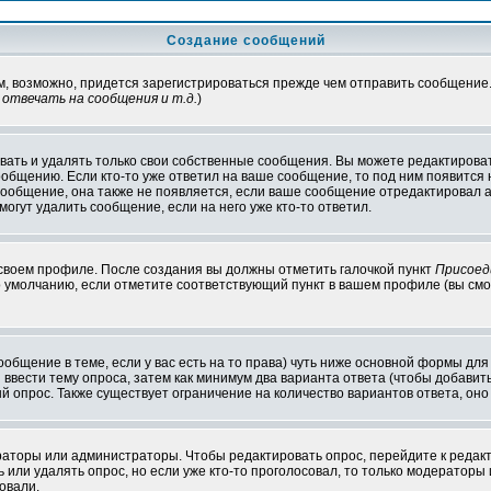
Создание сообщений
ам, возможно, придется зарегистрироваться прежде чем отправить сообщение
отвечать на сообщения и т.д.
)
ать и удалять только свои собственные сообщения. Вы можете редактироват
ообщению. Если кто-то уже ответил на ваше сообщение, то под ним появится
 сообщение, она также не появляется, если ваше сообщение отредактировал 
могут удалить сообщение, если на него уже кто-то ответил.
 своем профиле. После создания вы должны отметить галочкой пункт
Присоед
 умолчанию, если отметите соответствующий пункт в вашем профиле (вы смо
сообщение в теме, если у вас есть на то права) чуть ниже основной формы д
ы ввести тему опроса, затем как минимум два варианта ответа (чтобы добавит
й опрос. Также существует ограничение на количество вариантов ответа, он
ераторы или администраторы. Чтобы редактировать опрос, перейдите к редакт
ь или удалять опрос, но если уже кто-то проголосовал, то только модераторы
овали.