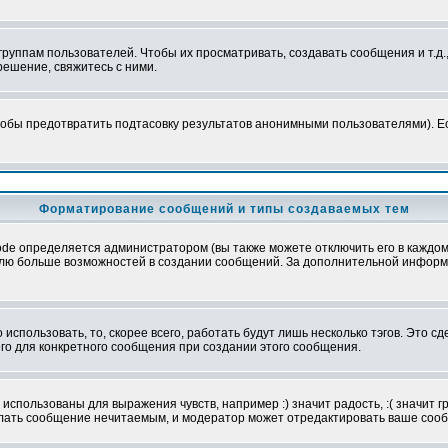
уппам пользователей. Чтобы их просматривать, создавать сообщения и т.д.
ешение, свяжитесь с ними.
обы предотвратить подтасовку результатов анонимными пользователями). Если
Форматирование сообщений и типы создаваемых тем
e определяется администратором (вы также можете отключить его в каждом 
ователю больше возможностей в создании сообщений. За дополнительной инфо
использовать, то, скорее всего, работать будут лишь несколько тэгов. Это с
его для конкретного сообщения при создании этого сообщения.
использованы для выражения чувств, например :) значит радость, :( значит 
делать сообщение нечитаемым, и модератор может отредактировать ваше сооб