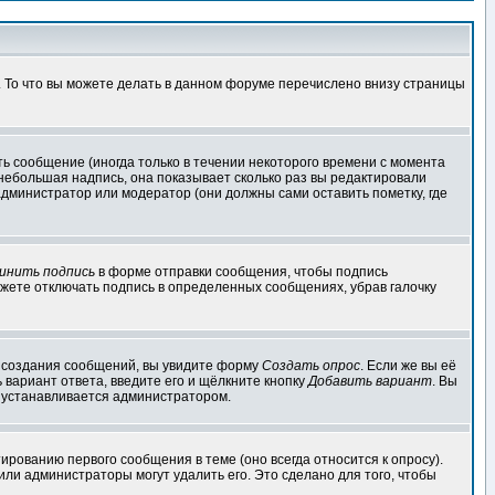
. То что вы можете делать в данном форуме перечислено внизу страницы
ь сообщение (иногда только в течении некоторого времени с момента
 небольшая надпись, она показывает сколько раз вы редактировали
администратор или модератор (они должны сами оставить пометку, где
инить подпись
в форме отправки сообщения, чтобы подпись
жете отключать подпись в определенных сообщениях, убрав галочку
ля создания сообщений, вы увидите форму
Создать опрос
. Если же вы её
ь вариант ответа, введите его и щёлкните кнопку
Добавить вариант
. Вы
о устанавливается администратором.
ированию первого сообщения в теме (оно всегда относится к опросу).
 или администраторы могут удалить его. Это сделано для того, чтобы