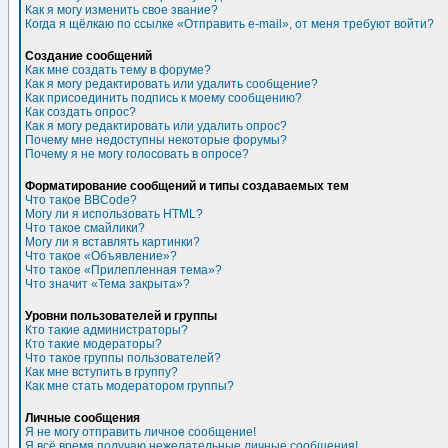
Как я могу изменить свое звание?
Когда я щёлкаю по ссылке «Отправить e-mail», от меня требуют войти?
Создание сообщений
Как мне создать тему в форуме?
Как я могу редактировать или удалить сообщение?
Как присоединить подпись к моему сообщению?
Как создать опрос?
Как я могу редактировать или удалить опрос?
Почему мне недоступны некоторые форумы?
Почему я не могу голосовать в опросе?
Форматирование сообщений и типы создаваемых тем
Что такое BBCode?
Могу ли я использовать HTML?
Что такое смайлики?
Могу ли я вставлять картинки?
Что такое «Объявление»?
Что такое «Прилепленная тема»?
Что значит «Тема закрыта»?
Уровни пользователей и группы
Кто такие администраторы?
Кто такие модераторы?
Что такое группы пользователей?
Как мне вступить в группу?
Как мне стать модератором группы?
Личные сообщения
Я не могу отправить личное сообщение!
Я всё время получаю нежелательные личные сообщения!