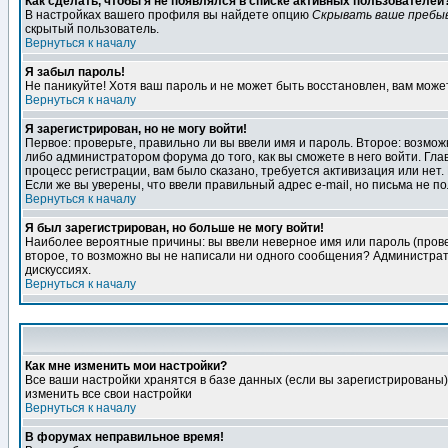
Как сделать, чтобы я не появлялся в списке активных пользователей
В настройках вашего профиля вы найдете опцию
Скрывать ваше пребы
скрытый пользователь.
Вернуться к началу
Я забыл пароль!
Не паникуйте! Хотя ваш пароль и не может быть восстановлен, вам може
Вернуться к началу
Я зарегистрирован, но не могу войти!
Первое: проверьте, правильно ли вы ввели имя и пароль. Второе: возм
либо администратором форума до того, как вы сможете в него войти. Г
процесс регистрации, вам было сказано, требуется активизация или нет. 
Если же вы уверены, что ввели правильный адрес e-mail, но письма не п
Вернуться к началу
Я был зарегистрирован, но больше не могу войти!
Наиболее вероятные причины: вы ввели неверное имя или пароль (провер
второе, то возможно вы не написали ни одного сообщения? Администрат
дискуссиях.
Вернуться к началу
Как мне изменить мои настройки?
Все ваши настройки хранятся в базе данных (если вы зарегистрированы)
изменить все свои настройки
Вернуться к началу
В форумах неправильное время!