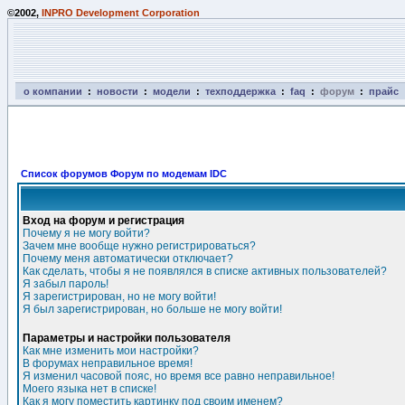
©2002,
INPRO Development Corporation
о компании
:
новости
:
модели
:
техподдержка
:
faq
:
форум
:
прайс
Список форумов Форум по модемам IDC
Вход на форум и регистрация
Почему я не могу войти?
Зачем мне вообще нужно регистрироваться?
Почему меня автоматически отключает?
Как сделать, чтобы я не появлялся в списке активных пользователей?
Я забыл пароль!
Я зарегистрирован, но не могу войти!
Я был зарегистрирован, но больше не могу войти!
Параметры и настройки пользователя
Как мне изменить мои настройки?
В форумах неправильное время!
Я изменил часовой пояс, но время все равно неправильное!
Моего языка нет в списке!
Как я могу поместить картинку под своим именем?