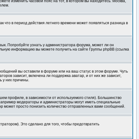
ожете изменить часовой пояс на тот, в котором вы находитесь: Москва,
елем.
так что в период действия летнего времени может появляться разница в
язык. Попробуйте узнать у администратора форума, может ли он
тельную информацию вы можете получить на сайте Группы phpBB (ссылка
сообщений вы оставили в форуме или на ваш статус в этом форуме. Чуть
оров зависит, включена ли поддержка аватар, и от них же зависит,
ь у них причины.
шем профиле, в зависимости от используемого стиля). Большинство
 например модераторы и администраторы могут иметь специальные
ор может просто понизить количество отправленных вами сообщений.
тратором). Это сделано для того, чтобы предотвратить